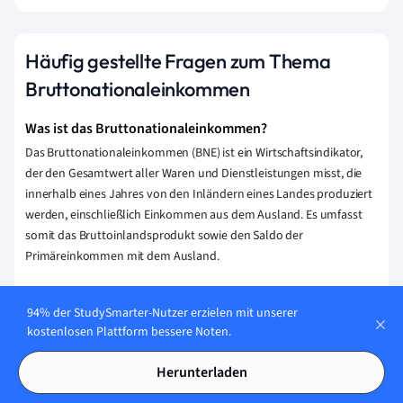
Häufig gestellte Fragen zum Thema
Bruttonationaleinkommen
Was ist das Bruttonationaleinkommen?
Das Bruttonationaleinkommen (BNE) ist ein Wirtschaftsindikator,
der den Gesamtwert aller Waren und Dienstleistungen misst, die
innerhalb eines Jahres von den Inländern eines Landes produziert
werden, einschließlich Einkommen aus dem Ausland. Es umfasst
somit das Bruttoinlandsprodukt sowie den Saldo der
Primäreinkommen mit dem Ausland.
Wann entspricht das Bruttonationaleinkommen dem
Volkseinkommen?
94% der StudySmarter-Nutzer erzielen mit unserer
kostenlosen Plattform bessere Noten.
Das Bruttonationaleinkommen entspricht dem Volkseinkommen,
wenn die Nettoauslandsinvestitionen (Differenz zwischen dem, was
Herunterladen
Inländer im Ausland verdienen, und dem, was Ausländer im Inland
verdienen) null sind. Das bedeutet, dass alle im Land