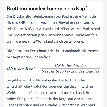
Bruttonationaleinkommen pro Kopf
Das Bruttonationaleinkommen pro Kopf ist eine Methode,
die das BNE durch die Anzahl der Einwohner des Landes
teilt. Dieses Maß gibt Aufschluss darüber, wie viel Wohlstand
im Durchschnitt auf jeden Einwohner eines Landes entfällt,
wenn der gesamte Wohlstand gleich verteilt wäre.
Die Formel zur Berechnung des Bruttonationaleinkommens
pro Kopf ist ziemlich einfach:
B
N
E
p
r
o
K
o
p
f
=
B
N
E
d
e
s
L
a
n
d
e
s
G
e
s
a
m
t
b
e
v
ö
l
k
e
r
u
n
g
d
e
s
L
a
n
d
e
s
ö
Sie gibt einen Überblick über die durchschnittliche
wirtschaftliche Produktion oder den durchschnittlichen
Wohlstand pro Person in einem bestimmten Land. Ein
hohes BNE pro Kopf deutet in der Regel auf einen hohen
Lebensstandard und eine starke Wirtschaft hin, während