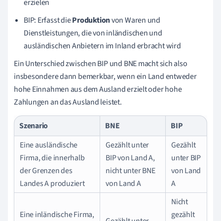
erzielen
BIP: Erfasst die
Produktion
von Waren und
Dienstleistungen, die von inländischen und
ausländischen Anbietern im Inland erbracht wird
Ein Unterschied zwischen BIP und BNE macht sich also
insbesondere dann bemerkbar, wenn ein Land entweder
hohe Einnahmen aus dem Ausland erzielt oder hohe
Zahlungen an das Ausland leistet.
Szenario
BNE
BIP
Eine ausländische
Gezählt unter
Gezählt
Firma, die innerhalb
BIP von Land A,
unter BIP
der Grenzen des
nicht unter BNE
von Land
Landes A produziert
von Land A
A
Nicht
Eine inländische Firma,
gezählt
Gezählt unter