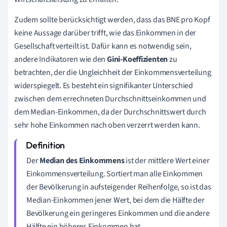
Zudem sollte berücksichtigt werden, dass das BNE pro Kopf
keine Aussage darüber trifft, wie das Einkommen in der
Gesellschaft verteilt ist. Dafür kann es notwendig sein,
andere Indikatoren wie den
Gini-Koeffizienten
zu
betrachten, der die Ungleichheit der Einkommensverteilung
widerspiegelt. Es besteht ein signifikanter Unterschied
zwischen dem errechneten Durchschnittseinkommen und
dem Median-Einkommen, da der Durchschnittswert durch
sehr hohe Einkommen nach oben verzerrt werden kann.
Der
Median des Einkommens
ist der mittlere Wert einer
Einkommensverteilung. Sortiert man alle Einkommen
der Bevölkerung in aufsteigender Reihenfolge, so ist das
Median-Einkommen jener Wert, bei dem die Hälfte der
Bevölkerung ein geringeres Einkommen und die andere
Hälfte ein höheres Einkommen hat.