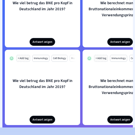
Wie viel betrug das BNE pro Kopf in
Wie berechnet man 
Deutschland im Jahr 2019?
Bruttonationaleinkommen
Verwendungsprinzi
Antwort zeigen
Antwort zeigen
+ Add tag
Immunology
Cell Biology
Mo
+ Add tag
Immunology
Cell
Wie viel betrug das BNE pro Kopf in
Wie berechnet man 
Deutschland im Jahr 2019?
Bruttonationaleinkommen
Verwendungsprinzi
Antwort zeigen
Antwort zeigen