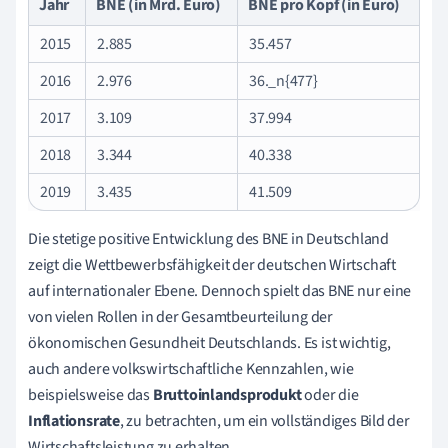
Jahr
BNE (in Mrd. Euro)
BNE pro Kopf (in Euro)
2015
2.885
35.457
2016
2.976
36._n{477}
2017
3.109
37.994
2018
3.344
40.338
2019
3.435
41.509
Die stetige positive Entwicklung des BNE in Deutschland
zeigt die Wettbewerbsfähigkeit der deutschen Wirtschaft
auf internationaler Ebene. Dennoch spielt das BNE nur eine
von vielen Rollen in der Gesamtbeurteilung der
ökonomischen Gesundheit Deutschlands. Es ist wichtig,
auch andere volkswirtschaftliche Kennzahlen, wie
beispielsweise das
Bruttoinlandsprodukt
oder die
Inflationsrate
, zu betrachten, um ein vollständiges Bild der
Wirtschaftsleistung zu erhalten.