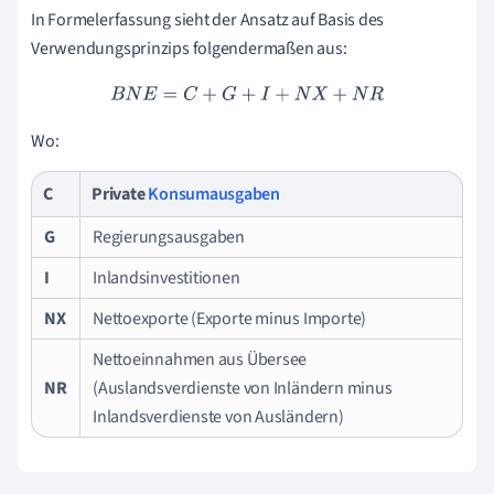
In Formelerfassung sieht der Ansatz auf Basis des
Verwendungsprinzips folgendermaßen aus:
B
N
E
=
C
+
G
+
I
+
N
X
+
N
R
Wo:
C
Private
Konsumausgaben
G
Regierungsausgaben
I
Inlandsinvestitionen
NX
Nettoexporte (Exporte minus Importe)
Nettoeinnahmen aus Übersee
NR
(Auslandsverdienste von Inländern minus
Inlandsverdienste von Ausländern)