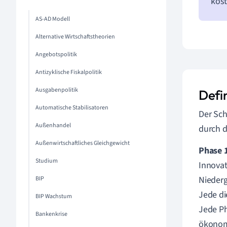
kost
AS-AD Modell
Alternative Wirtschaftstheorien
Angebotspolitik
Antizyklische Fiskalpolitik
Ausgabenpolitik
Defi
Automatische Stabilisatoren
Der Sch
Außenhandel
durch d
Außenwirtschaftliches Gleichgewicht
Phase 
Studium
Innova
Nieder
BIP
Jede di
BIP Wachstum
Jede Ph
Bankenkrise
ökonom