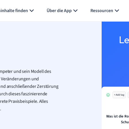
inhalte finden
Über die App
Ressourcen
Le
umpeter und sein Modell des
he Veränderungen und
 und anschließender Zerstörung
 durch dieses faszinierende
+ Add tag
e Praxisbeispiele. Alles
.
Was ist die R
Schu