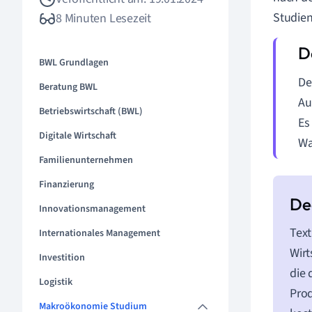
Studien
8 Minuten Lesezeit
BWL Grundlagen
De
Beratung BWL
Au
Betriebswirtschaft (BWL)
Es
Digitale Wirtschaft
Wa
Familienunternehmen
Finanzierung
Innovationsmanagement
Tex
Internationales Management
Wirt
Investition
die 
Logistik
Prod
Makroökonomie Studium