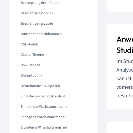
Bekämpfung der Inflation
Beschäftigungspolitik
Beschäftigungsquote
Bruttonationaleinkommen
Anwe
CGE Modell
Stud
Cluster-Theorie
Im Stud
DSGE-Modell
Analys
Diskontpolitik
kannst 
Diskretionäre Fiskalpolitik
vorher
besteh
Einfacher Wirtschaftskreislauf
Einheitliche Wachstumstheorie
Endogenes Wachstumsmodell
Erweiterter Wirtschaftskreislauf