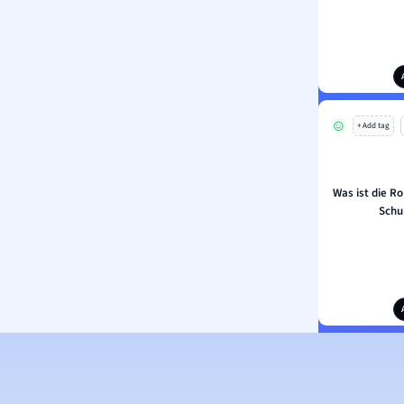
+ Add tag
Was ist die R
Schu