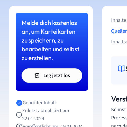
Inhalte
Melde dich kostenlos
an, um Karteikarten
Quelle
zu speichern, zu
Inhalts
bearbeiten und selbst
zu erstellen.
Leg jetzt los
Vers
Geprüfter Inhalt
Kennst 
Zuletzt aktualisiert am:
Prozess
22.01.2024
nach de
Veröffentlicht am: 19.01.2024