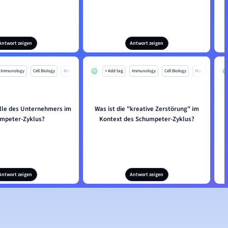
Antwort zeigen
Antwort zeigen
Immunology
Cell Biology
Mo
+ Add tag
Immunology
Cell Biology
Mo
olle des Unternehmers im
Was ist die "kreative Zerstörung" im
W
mpeter-Zyklus?
Kontext des Schumpeter-Zyklus?
Antwort zeigen
Antwort zeigen