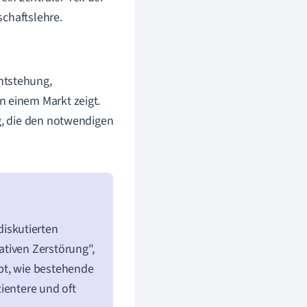
schaftslehre.
ntstehung,
n einem Markt zeigt.
ng, die den notwendigen
iskutierten
ativen Zerstörung",
bt, wie bestehende
ientere und oft