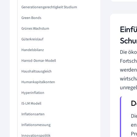
Generationengerechtigkeit Studium
Green Bonds
Einf
Grünes Wachstum
Schu
Güterkreislauf
Handelsbilanz
Die öko
Fortsch
Harrod-Domar-Modell
werden.
Haushaltsausgleich
wirtsch
Humankapitalkonten
unregel
Hyperinflation
IS-LM Modell
Inflationsarten
Di
en
Inflationsmessung
Pr
Innovationspolitik