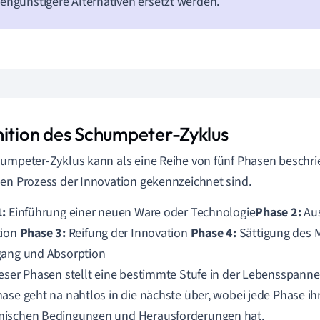
engünstigere Alternativen ersetzt werden.
nition des Schumpeter-Zyklus
umpeter-Zyklus kann als eine Reihe von fünf Phasen beschri
en Prozess der Innovation gekennzeichnet sind.
1:
Einführung einer neuen Ware oder Technologie
Phase 2:
Aus
tion
Phase 3:
Reifung der Innovation
Phase 4:
Sättigung des 
gang und Absorption
eser Phasen stellt eine bestimmte Stufe in der Lebensspanne 
ase geht na nahtlos in die nächste über, wobei jede Phase ih
ischen Bedingungen und Herausforderungen hat.