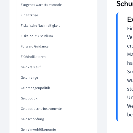
Schu
Exogenes Wachstumsmodell
Finanzkrise
Fiskalische Nachhaltigkeit
Ei
Fiskalpolitik Studium
Ve
er
Forward Guidance
Ma
Frühindikatoren
ha
Geldkreislauf
Sm
Geldmenge
wu
st
Geldmengenpolitik
Un
Geldpolitik
We
Geldpolitische Instrumente
be
Geldschöpfung
Gemeinwohlökonomie