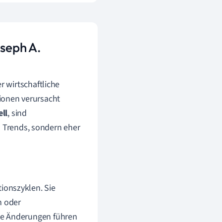
oseph A.
 wirtschaftliche
tionen verursacht
ll
, sind
n Trends, sondern eher
ionszyklen. Sie
n oder
se Änderungen führen