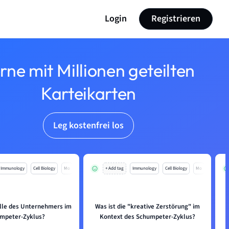
Login
Registrieren
rne mit Millionen geteilten
Karteikarten
Leg kostenfrei los
Immunology
Cell Biology
Mo
+ Add tag
Immunology
Cell Biology
Mo
olle des Unternehmers im
Was ist die "kreative Zerstörung" im
W
mpeter-Zyklus?
Kontext des Schumpeter-Zyklus?