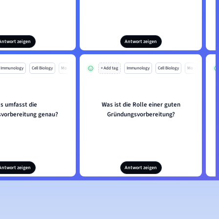
Antwort zeigen
Antwort zeigen
Immunology
Cell Biology
Mo
+ Add tag
Immunology
Cell Biology
Mo
s umfasst die
Was ist die Rolle einer guten
vorbereitung genau?
Gründungsvorbereitung?
Antwort zeigen
Antwort zeigen