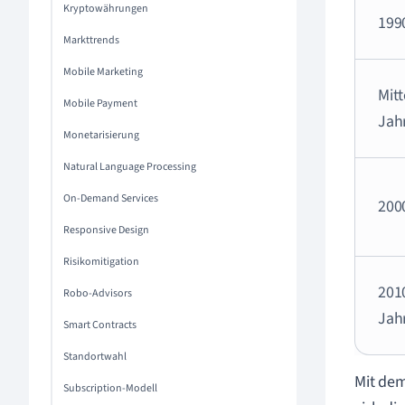
Kryptowährungen
199
Markttrends
Mobile Marketing
Mit
Mobile Payment
Jah
Monetarisierung
Natural Language Processing
On-Demand Services
200
Responsive Design
Risikomitigation
201
Robo-Advisors
Jah
Smart Contracts
Standortwahl
Mit dem
Subscription-Modell