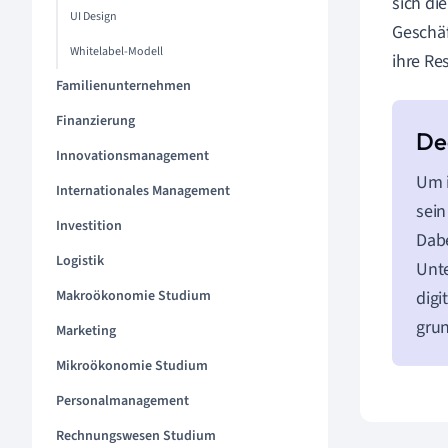
sich di
UI Design
Geschäf
Whitelabel-Modell
ihre Re
Familienunternehmen
Finanzierung
Innovationsmanagement
Um i
Internationales Management
sein
Investition
Dabe
Logistik
Unte
Makroökonomie Studium
digi
gru
Marketing
Mikroökonomie Studium
Personalmanagement
Rechnungswesen Studium