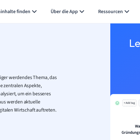
inhalte finden
Über die App
Ressourcen
Le
chtiger werdendes Thema, das
e zentralen Aspekte,
lysiert, um ein besseres
aus werden aktuelle
+ Add tag
italen Wirtschaft auftreten.
Wa
Gründungs