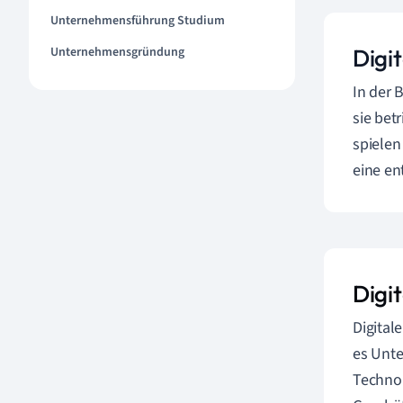
Unternehmensführung Studium
Unternehmensgründung
Digi
In der 
sie bet
spiele
eine en
Digi
Digital
es Unte
Technol