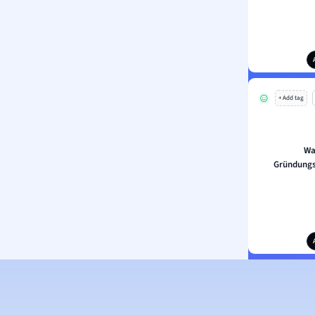
+ Add tag
Wa
Gründungs