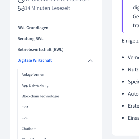
di
14 Minuten Lesezeit
Ge
tr
BWL Grundlagen
Beratung BWL
Einige 
Betriebswirtschaft (BWL)
Vern
Digitale Wirtschaft
Nutz
Anlageformen
Spei
App Entwicklung
Auto
Blockchain Technologie
Erst
C2B
Eins
C2C
Chatbots