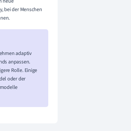
ch neue
y, bei der Menschen
nnen.
rnehmen adaptiv
ends anpassen.
ere Rolle. Einige
del oder der
 -modelle