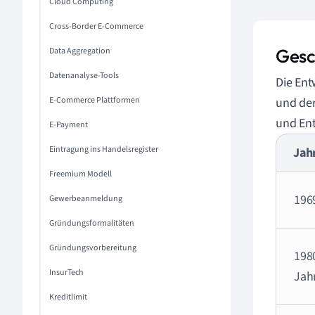
Cloud Computing
Cross-Border E-Commerce
Gesc
Data Aggregation
Datenanalyse-Tools
Die Ent
E-Commerce Plattformen
und der
und Ent
E-Payment
Eintragung ins Handelsregister
Jah
Freemium Modell
196
Gewerbeanmeldung
Gründungsformalitäten
Gründungsvorbereitung
198
InsurTech
Jah
Kreditlimit