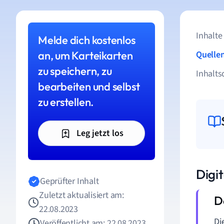
Inhalte
Melde dich kostenlos
an, um Karteikarten
Quelle
zu speichern, zu
Inhalts
bearbeiten und selbst
zu erstellen.
Leg jetzt los
Digit
Geprüfter Inhalt
Zuletzt aktualisiert am:
22.08.2023
Di
Veröffentlicht am: 22.08.2023