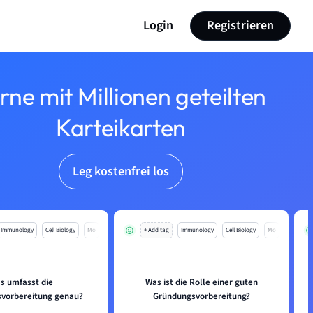
Login
Registrieren
rne mit Millionen geteilten
Karteikarten
Leg kostenfrei los
Immunology
Cell Biology
Mo
+ Add tag
Immunology
Cell Biology
Mo
s umfasst die
Was ist die Rolle einer guten
vorbereitung genau?
Gründungsvorbereitung?