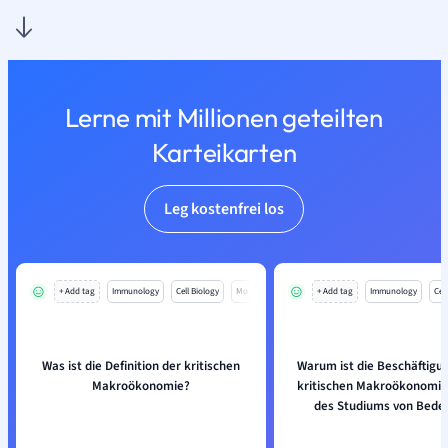
Lerne mit Millionen geteilten
Karteikarten
Leg kostenfrei los
+ Add tag
Immunology
Cell Biology
Mo
+ Add tag
Immunology
Cell
Was ist die Definition der kritischen
Warum ist die Beschäftigu
Makroökonomie?
kritischen Makroökonomi
des Studiums von Bede