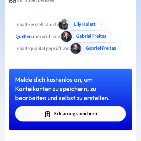
8 Minuten Lesezeit
Lily Hulatt
Inhalte erstellt durch
Gabriel Freitas
Quellen
überprüft von
Gabriel Freitas
Inhaltsqualität geprüft von
Melde dich kostenlos an, um
Karteikarten zu speichern, zu
bearbeiten und selbst zu erstellen.
Erklärung speichern