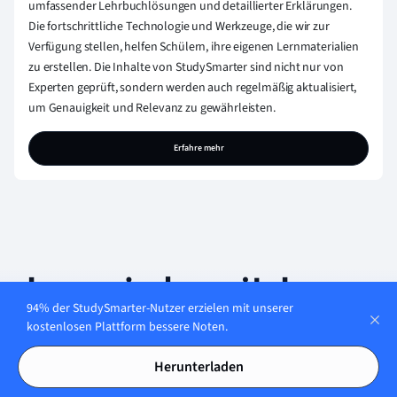
umfassender Lehrbuchlösungen und detaillierter Erklärungen.
Die fortschrittliche Technologie und Werkzeuge, die wir zur
Verfügung stellen, helfen Schülern, ihre eigenen Lernmaterialien
zu erstellen. Die Inhalte von StudySmarter sind nicht nur von
Experten geprüft, sondern werden auch regelmäßig aktualisiert,
um Genauigkeit und Relevanz zu gewährleisten.
Erfahre mehr
Lerne jederzeit. Lerne
94% der StudySmarter-Nutzer erzielen mit unserer
überall. Auf allen
kostenlosen Plattform bessere Noten.
Geräten.
Herunterladen