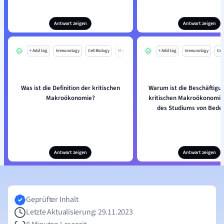
Antwort zeigen
Antwort zeigen
+ Add tag
Immunology
Cell Biology
Mo
+ Add tag
Immunology
Cell
Was ist die Definition der kritischen
Warum ist die Beschäftigu
Makroökonomie?
kritischen Makroökonomi
des Studiums von Bede
Antwort zeigen
Antwort zeigen
Geprüfter Inhalt
Letzte Aktualisierung: 29.11.2023