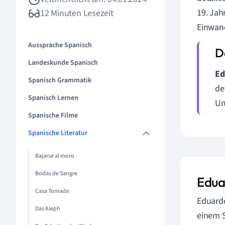
19. Jah
12 Minuten Lesezeit
Einwan
Aussprache Spanisch
Landeskunde Spanisch
Ed
Spanisch Grammatik
de
Spanisch Lernen
Um
Spanische Filme
Spanische Literatur
Bajarse al moro
Bodas de Sangre
Edua
Casa Tomada
Eduardo
Das Aleph
einem S