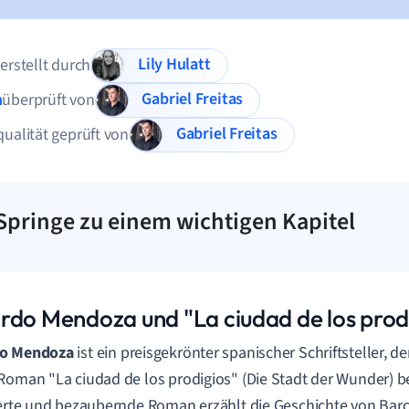
Lily Hulatt
 erstellt durch
Gabriel Freitas
n
überprüft von
Gabriel Freitas
qualität geprüft von
Springe zu einem wichtigen Kapitel
rdo Mendoza und "La ciudad de los prod
o Mendoza
ist ein preisgekrönter spanischer Schriftsteller, d
Roman "La ciudad de los prodigios" (Die Stadt der Wunder) be
ierte und bezaubernde Roman erzählt die Geschichte von Ba