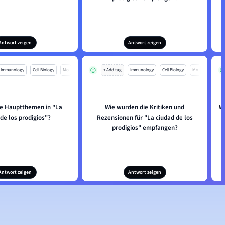
Antwort zeigen
Antwort zeigen
Immunology
Cell Biology
Mo
+ Add tag
Immunology
Cell Biology
Mo
ie Hauptthemen in "La
Wie wurden die Kritiken und
W
de los prodigios"?
Rezensionen für "La ciudad de los
prodigios" empfangen?
Antwort zeigen
Antwort zeigen