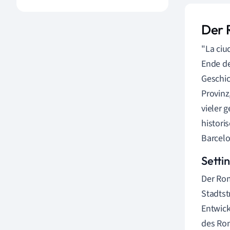
Der 
"La ciu
Ende de
Geschic
Provinz
vieler 
histori
Barcelo
Settin
Der Rom
Stadtst
Entwick
des Ro