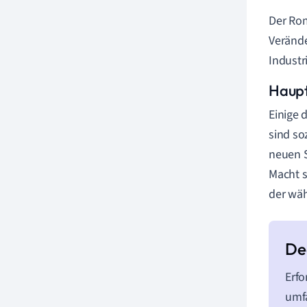
Der Rom
Verände
Industr
Haupt
Einige 
sind so
neuen S
Macht s
der wäh
Erfo
umfa