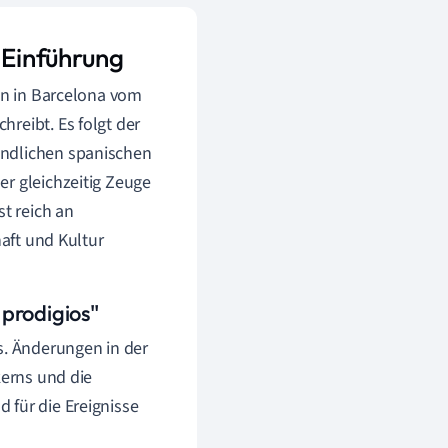
 Einführung
ben in Barcelona vom
reibt. Es folgt der
ändlichen spanischen
er gleichzeitig Zeuge
st reich an
haft und Kultur
 prodigios"
s. Änderungen in der
kerns und die
 für die Ereignisse