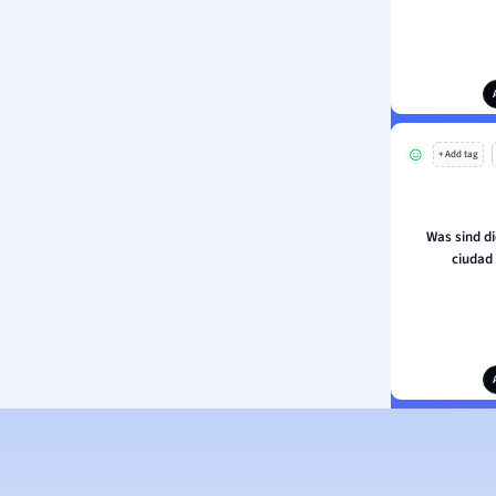
+ Add tag
Was sind d
ciudad 