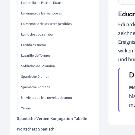
La familia de Pascual Duarte
Eduar
La lengua de las mariposas
Eduardo
La memoria de los seres perdidos
zeichne
La noche boca arriba
Ereign
La vida es sueno
wirken.
Lazarillo de Tormes
und hum
Soldados de Salamina
Spanische Dramen
Me
Spanische Romane
hi
Un viejo que leia novelas de amor
mu
Yerma
Spanische Verben Konjugation Tabelle
Wortschatz Spanisch