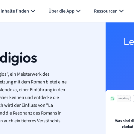
Karteikarten erstellen
Seite zusammenfassen
inhalte finden
Über die App
Ressourcen
Le
digios
gios", ein Meisterwerk des
etzung mit dem Roman bietet eine
Mendoza, einer Einführung in den
äher kennen und entdecke die
+ Add tag
h wird der Einfluss von "La
 und die Resonanz des Romans in
n auch ein tieferes Verständnis
Was sind d
ciudad 