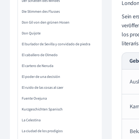
Der Schatten des Windes
London 
Die Stimmen des Flusses
Sein er
Don Gil von den grünen Hosen
veröffe
Don Quijote
los pro
literar
El burlador de Sevilla y convidado de piedra
El caballero de Olmedo
Geb
El cartero de Neruda
El poder de una decisión
Aus
El ruido de las cosas al caer
Fuente Ovejuna
Karr
Kurzgeschichten Spanisch
La Celestina
Bek
La ciudad de los prodigios