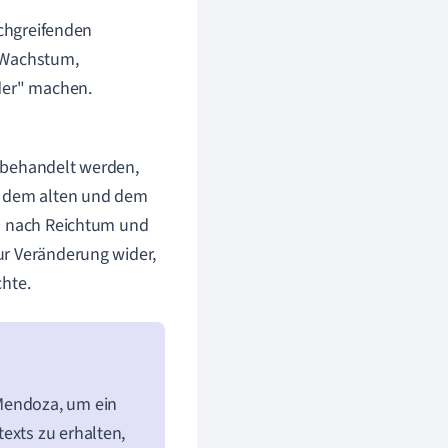
rchgreifenden
- Wachstum,
nder" machen.
 behandelt werden,
en dem alten und dem
en nach Reichtum und
ur Veränderung wider,
chte.
 Mendoza, um ein
exts zu erhalten,