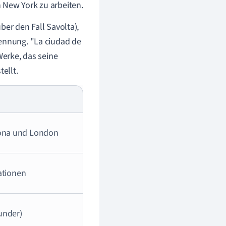
 New York zu arbeiten.
ber den Fall Savolta),
kennung. "La ciudad de
Werke, das seine
ellt.
lona und London
Nationen
under)