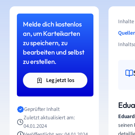
Inhalte
Melde dich kostenlos
an, um Karteikarten
Quelle
zu speichern, zu
Inhalts
bearbeiten und selbst
zu erstellen.
Leg jetzt los
Edua
Geprüfter Inhalt
Eduard
Zuletzt aktualisiert am:
seinen 
04.01.2024
detaill
Veröffentlicht am: 04.01.2024