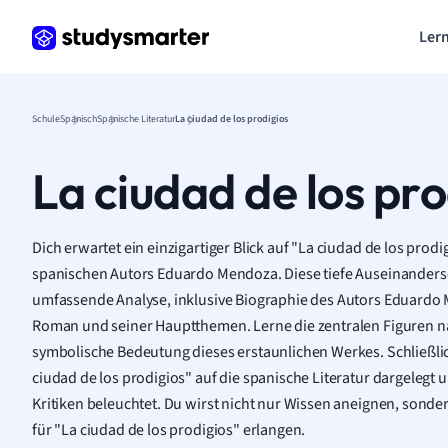
Lern
Schule
Spanisch
Spanische Literatur
La ciudad de los prodigios
La ciudad de los pro
Dich erwartet ein einzigartiger Blick auf "La ciudad de los prodi
spanischen Autors Eduardo Mendoza. Diese tiefe Auseinanders
umfassende Analyse, inklusive Biographie des Autors Eduardo 
Roman und seiner Hauptthemen. Lerne die zentralen Figuren n
symbolische Bedeutung dieses erstaunlichen Werkes. Schließlic
ciudad de los prodigios" auf die spanische Literatur dargelegt
Kritiken beleuchtet. Du wirst nicht nur Wissen aneignen, sonder
für "La ciudad de los prodigios" erlangen.