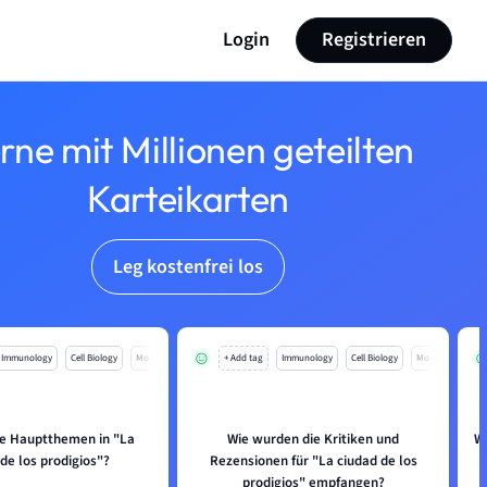
Login
Registrieren
rne mit Millionen geteilten
Karteikarten
Leg kostenfrei los
Immunology
Cell Biology
Mo
+ Add tag
Immunology
Cell Biology
Mo
ie Hauptthemen in "La
Wie wurden die Kritiken und
W
de los prodigios"?
Rezensionen für "La ciudad de los
prodigios" empfangen?