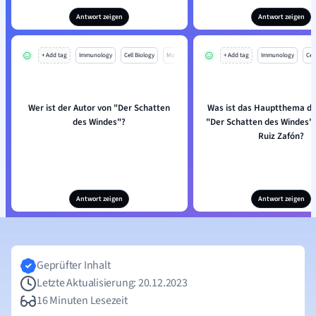
Antwort zeigen
Antwort zeigen
+ Add tag
Immunology
Cell Biology
Mo
+ Add tag
Immunology
Cell
Wer ist der Autor von "Der Schatten
Was ist das Hauptthema d
des Windes"?
"Der Schatten des Windes" 
Ruiz Zafón?
Antwort zeigen
Antwort zeigen
Geprüfter Inhalt
Letzte Aktualisierung: 20.12.2023
16 Minuten Lesezeit