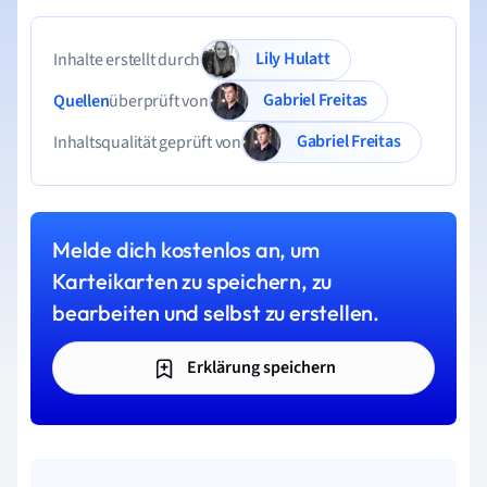
Lily Hulatt
Inhalte erstellt durch
Gabriel Freitas
Quellen
überprüft von
Gabriel Freitas
Inhaltsqualität geprüft von
Melde dich kostenlos an, um
Karteikarten zu speichern, zu
bearbeiten und selbst zu erstellen.
Erklärung speichern