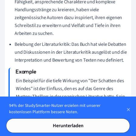
Fähigkeit, ansprechende Charaktere und komplexe
Handlungsstränge zu kreieren, haben viele
zeitgenössische Autoren dazu inspiriert, ihren eigenen
Schreibstil zu erweitern und Vielfalt und Tiefe in ihren
Arbeiten zu suchen.
Belebung der Literaturkritik: Das Buch hat viele Debatten
und Diskussionen in der Literaturkritik ausgelöst und die
Interpretation und Bewertung von Texten neu definiert.
Ein Beispiel für die tiefe Wirkung von "Der Schatten des
Windes" ist der Einfluss, den es auf das Genre des
Mystery-Thrillers in der spanischen Literatur hatte. Sein
Erfolg hat die Tür für andere Autoren geöffnet, die
94% der StudySmarter-Nutzer erzielen mit unserer
ähnliche Arten von Geschichten erzählen möchten, und
kostenlosen Plattform bessere Noten.
hat das Genre diversifiziert und erweitert.
Herunterladen