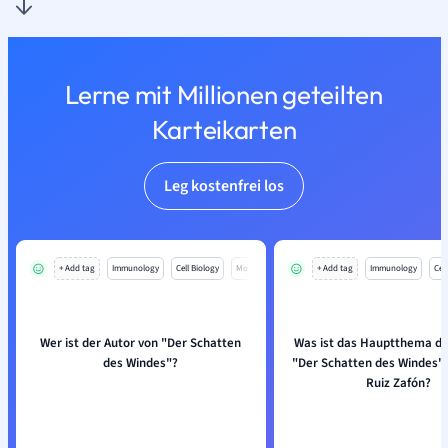
Lerne mit Millionen geteilten
Karteikarten
Leg kostenfrei los
+ Add tag
Immunology
Cell Biology
Mo
+ Add tag
Immunology
Cell
Wer ist der Autor von "Der Schatten
Was ist das Hauptthema d
des Windes"?
"Der Schatten des Windes" 
Ruiz Zafón?