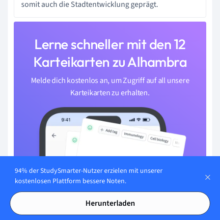
somit auch die Stadtentwicklung geprägt.
Lerne schneller mit den 12
Karteikarten zu Alhambra
Melde dich kostenlos an, um Zugriff auf all unsere
Karteikarten zu erhalten.
94% der StudySmarter-Nutzer erzielen mit unserer
kostenlosen Plattform bessere Noten.
Herunterladen