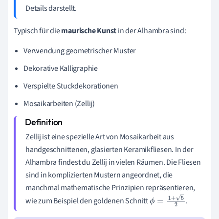
Details darstellt.
Typisch für die
maurische Kunst
in der Alhambra sind:
Verwendung geometrischer Muster
Dekorative Kalligraphie
Verspielte Stuckdekorationen
Mosaikarbeiten (Zellij)
Zellij ist eine spezielle Art von Mosaikarbeit aus
handgeschnittenen, glasierten Keramikfliesen. In der
Alhambra findest du Zellij in vielen Räumen. Die Fliesen
sind in komplizierten Mustern angeordnet, die
manchmal mathematische Prinzipien repräsentieren,
wie zum Beispiel den goldenen Schnitt
.
ϕ
=
1
+
5
2