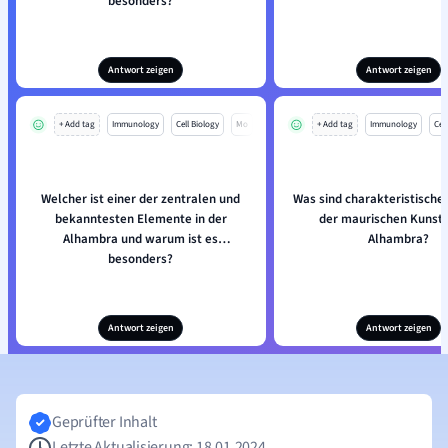
besonders?
Antwort zeigen
Antwort zeigen
+ Add tag
Immunology
Cell Biology
Mo
+ Add tag
Immunology
Cell
Welcher ist einer der zentralen und
Was sind charakteristisch
bekanntesten Elemente in der
der maurischen Kunst 
Alhambra und warum ist es
Alhambra?
besonders?
Antwort zeigen
Antwort zeigen
Geprüfter Inhalt
Letzte Aktualisierung: 18.01.2024