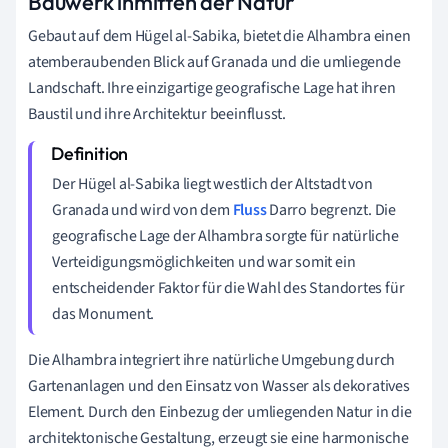
Bauwerk inmitten der Natur
Gebaut auf dem Hügel al-Sabika, bietet die Alhambra einen
atemberaubenden Blick auf Granada und die umliegende
Landschaft. Ihre einzigartige geografische Lage hat ihren
Baustil und ihre Architektur beeinflusst.
Der Hügel al-Sabika liegt westlich der Altstadt von
Granada und wird von dem
Fluss
Darro begrenzt. Die
geografische Lage der Alhambra sorgte für natürliche
Verteidigungsmöglichkeiten und war somit ein
entscheidender Faktor für die Wahl des Standortes für
das Monument.
Die Alhambra integriert ihre natürliche Umgebung durch
Gartenanlagen und den Einsatz von Wasser als dekoratives
Element. Durch den Einbezug der umliegenden Natur in die
architektonische Gestaltung, erzeugt sie eine harmonische