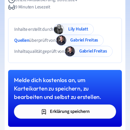
9 Minuten Lesezeit
Lily Hulatt
Inhalte erstellt durch
Gabriel Freitas
Quellen
überprüft von
Gabriel Freitas
Inhaltsqualität geprüft von
Melde dich kostenlos an, um
Karteikarten zu speichern, zu
bearbeiten und selbst zu erstellen.
Erklärung speichern