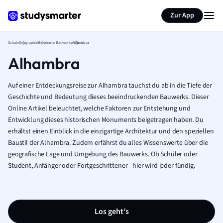
Karteikarten erstellen
Seite zusammenfassen
Zur App
Schule
Geographie
Berühmte Bauwerke
Alhambra
Alhambra
Auf einer Entdeckungsreise zur Alhambra tauchst du ab in die Tiefe der
Geschichte und Bedeutung dieses beeindruckenden Bauwerks. Dieser
Online Artikel beleuchtet, welche Faktoren zur Entstehung und
Entwicklung dieses historischen Monuments beigetragen haben. Du
erhältst einen Einblick in die einzigartige Architektur und den speziellen
Baustil der Alhambra. Zudem erfährst du alles Wissenswerte über die
geografische Lage und Umgebung des Bauwerks. Ob Schüler oder
Student, Anfänger oder Fortgeschrittener - hier wird jeder fündig.
Los geht’s