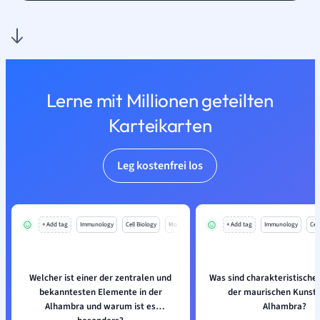
Lerne mit Millionen geteilten
Karteikarten
Leg kostenfrei los
+ Add tag
Immunology
Cell Biology
Mo
+ Add tag
Immunology
Cell
Welcher ist einer der zentralen und
Was sind charakteristisch
bekanntesten Elemente in der
der maurischen Kunst 
Alhambra und warum ist es
Alhambra?