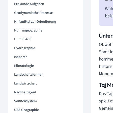
Erdkunde Aufgaben
Währ
Geodynamische Prozesse
beis
Hilfsmittel zur Orientierung
Humangeographie
Unter
Humid Arid
Obwohl 
Hydrographie
Stadt I
Isobaren
kommerz
Klimatologie
histori
Monumen
Landschaftsformen
Landwirtschaft
Taj M
Nachhaltigkeit
Das Taj
spielt 
Sonnensystem
Gemeins
USA Geographie