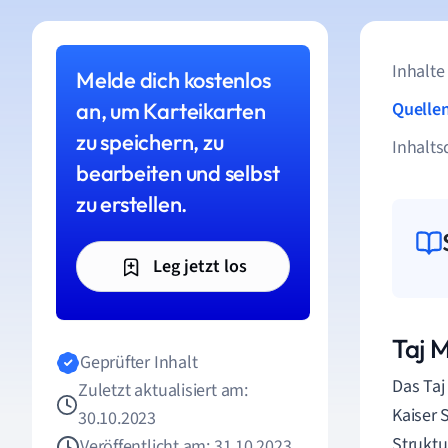
Inhalte
Melde dich kostenlos
an, um Karteikarten
Quelle
zu speichern, zu
Inhalts
bearbeiten und selbst
zu erstellen.
Leg jetzt los
Taj M
Geprüfter Inhalt
Das Taj
Zuletzt aktualisiert am:
Kaiser 
30.10.2023
Struktu
Veröffentlicht am: 31.10.2023