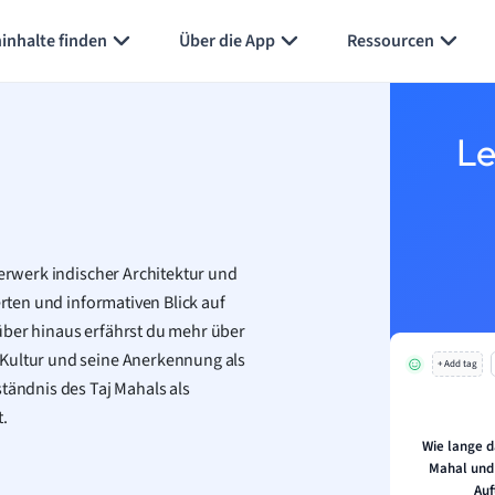
Karteikarten erstellen
Seite zusammenfassen
inhalte finden
Über die App
Ressourcen
Le
terwerk indischer Architektur und
erten und informativen Blick auf
über hinaus erfährst du mehr über
 Kultur und seine Anerkennung als
+ Add tag
ständnis des Taj Mahals als
.
Wie lange d
Mahal und
Auf