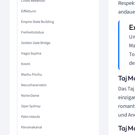
Cristo Redentor
Respekt
andauer
Eiffelturm
Empire State Building
Freiheitsstatue
Um
Golden Gate Bridge
Ma
To
Hagia Sophia
de
Kreml
Machu Picchu
Taj M
Neuschwanstein
Das Taj
Notre Dame
einziga
romanti
Oper Sydney
und An
Palm Islands
Taj M
Panamakanal