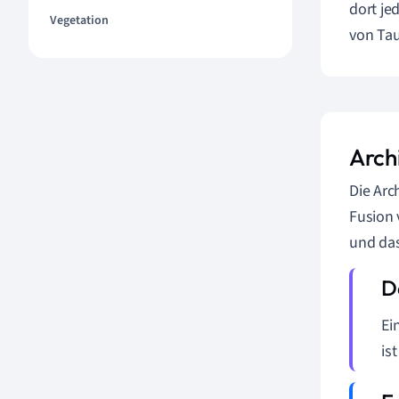
dort je
Vegetation
von Ta
Arch
Die Arc
Fusion 
und das
Ei
ist