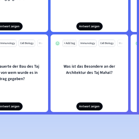
Antwort zeigen
Antwort zeigen
Immunology
Cell Biology
Mo
+ Add tag
Immunology
Cell Biology
Mo
auerte der Bau des Taj
Was ist das Besondere an der
W
 von wem wurde es in
Architektur des Taj Mahal?
trag gegeben?
Antwort zeigen
Antwort zeigen