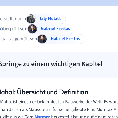
Lily Hulatt
 erstellt durch
Gabriel Freitas
n
überprüft von
Gabriel Freitas
qualität geprüft von
Springe zu einem wichtigen Kapitel
ahal: Übersicht und Definition
 Mahal ist eines der bekanntesten Bauwerke der Welt. Es wu
Shah Jahan als Mausoleum für seine geliebte Frau Mumtaz Ma
r, die aus weißem
Marmor
hergestellt ist und auf einem rote