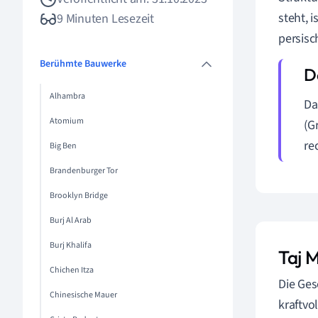
steht, 
9 Minuten Lesezeit
persisc
Berühmte Bauwerke
Alhambra
Da
Atomium
(G
re
Big Ben
Brandenburger Tor
Brooklyn Bridge
Burj Al Arab
Burj Khalifa
Taj 
Chichen Itza
Die Ges
Chinesische Mauer
kraftvo