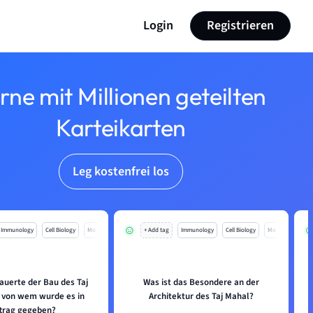
Login
Registrieren
rne mit Millionen geteilten
Karteikarten
Leg kostenfrei los
Immunology
Cell Biology
Mo
+ Add tag
Immunology
Cell Biology
Mo
auerte der Bau des Taj
Was ist das Besondere an der
W
 von wem wurde es in
Architektur des Taj Mahal?
trag gegeben?