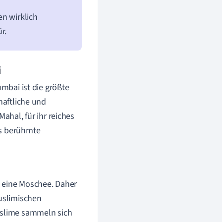
en wirklich
r.
i
umbai ist die größte
haftliche und
ahal, für ihr reiches
as berühmte
h eine Moschee. Daher
muslimischen
Muslime sammeln sich