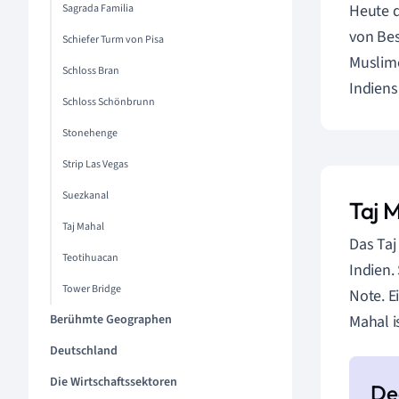
Heute d
Sagrada Familia
von Bes
Schiefer Turm von Pisa
Muslime
Schloss Bran
Indiens
Schloss Schönbrunn
Stonehenge
Strip Las Vegas
Suezkanal
Taj M
Taj Mahal
Das Taj
Teotihuacan
Indien.
Tower Bridge
Note. E
Berühmte Geographen
Mahal i
Deutschland
Die Wirtschaftssektoren