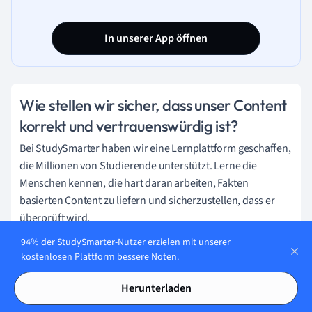
gegenläufigen Neigung die schiefen
Ebenen auszugleichen.
In unserer App öffnen
Wie stellen wir sicher, dass unser Content
korrekt und vertrauenswürdig ist?
Bei StudySmarter haben wir eine Lernplattform geschaffen,
die Millionen von Studierende unterstützt. Lerne die
Menschen kennen, die hart daran arbeiten, Fakten
basierten Content zu liefern und sicherzustellen, dass er
überprüft wird.
94% der StudySmarter-Nutzer erzielen mit unserer
Content-Erstellungsprozess:
kostenlosen Plattform bessere Noten.
Herunterladen
Lily Hulatt