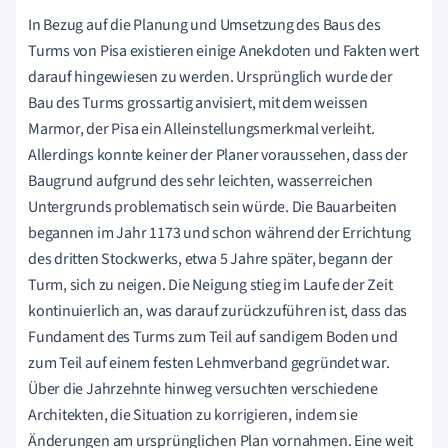
In Bezug auf die Planung und Umsetzung des Baus des
Turms von Pisa existieren einige Anekdoten und Fakten wert
darauf hingewiesen zu werden. Ursprünglich wurde der
Bau des Turms grossartig anvisiert, mit dem weissen
Marmor, der Pisa ein Alleinstellungsmerkmal verleiht.
Allerdings konnte keiner der Planer voraussehen, dass der
Baugrund aufgrund des sehr leichten, wasserreichen
Untergrunds problematisch sein würde. Die Bauarbeiten
begannen im Jahr 1173 und schon während der Errichtung
des dritten Stockwerks, etwa 5 Jahre später, begann der
Turm, sich zu neigen. Die Neigung stieg im Laufe der Zeit
kontinuierlich an, was darauf zurückzuführen ist, dass das
Fundament des Turms zum Teil auf sandigem Boden und
zum Teil auf einem festen Lehmverband gegründet war.
Über die Jahrzehnte hinweg versuchten verschiedene
Architekten, die Situation zu korrigieren, indem sie
Änderungen am ursprünglichen Plan vornahmen. Eine weit