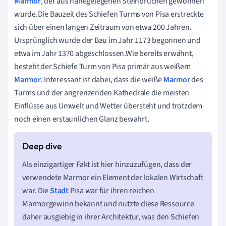
Marmor
, der aus nahegelegenen Steinbrüchen gewonnen
wurde.Die Bauzeit des Schiefen Turms von Pisa erstreckte
sich über einen langen Zeitraum von etwa 200 Jahren.
Ursprünglich wurde der Bau im Jahr 1173 begonnen und
etwa im Jahr 1370 abgeschlossen.Wie bereits erwähnt,
besteht der Schiefe Turm von Pisa primär aus weißem
Marmor
. Interessant ist dabei, dass die weiße
Marmor
des
Turms und der angrenzenden Kathedrale die meisten
Einflüsse aus Umwelt und Wetter übersteht und trotzdem
noch einen erstaunlichen Glanz bewahrt.
Als einzigartiger Fakt ist hier hinzuzufügen, dass der
verwendete Marmor ein Element der lokalen Wirtschaft
war. Die
Stadt
Pisa war für ihren reichen
Marmorgewinn bekannt und nutzte diese Ressource
daher ausgiebig in ihrer Architektur, was den Schiefen