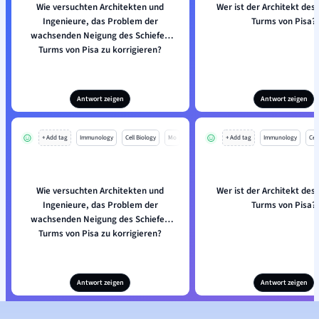
Wie versuchten Architekten und
Wer ist der Architekt des
Ingenieure, das Problem der
Turms von Pisa?
wachsenden Neigung des Schiefen
Turms von Pisa zu korrigieren?
Antwort zeigen
Antwort zeigen
+ Add tag
Immunology
Cell Biology
Mo
+ Add tag
Immunology
Cell
Wie versuchten Architekten und
Wer ist der Architekt des
Ingenieure, das Problem der
Turms von Pisa?
wachsenden Neigung des Schiefen
Turms von Pisa zu korrigieren?
Antwort zeigen
Antwort zeigen