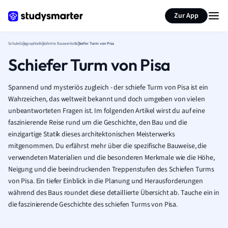
Karteikarten erstellen
Seite zusammenfassen
Zur App
Schule
Geographie
Berühmte Bauwerke
Schiefer Turm von Pisa
Schiefer Turm von Pisa
Spannend und mysteriös zugleich - der schiefe Turm von Pisa ist ein
Wahrzeichen, das weltweit bekannt und doch umgeben von vielen
unbeantworteten Fragen ist. Im folgenden Artikel wirst du auf eine
faszinierende Reise rund um die Geschichte, den Bau und die
einzigartige Statik dieses architektonischen Meisterwerks
mitgenommen. Du erfährst mehr über die spezifische Bauweise, die
verwendeten Materialien und die besonderen Merkmale wie die Höhe,
Neigung und die beeindruckenden Treppenstufen des Schiefen Turms
von Pisa. Ein tiefer Einblick in die Planung und Herausforderungen
während des Baus roundet diese detaillierte Übersicht ab. Tauche ein in
die faszinierende Geschichte des schiefen Turms von Pisa.