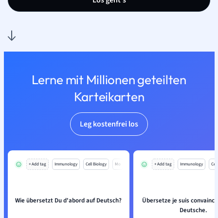
Los geht’s
Lerne mit Millionen geteilten
Karteikarten
Leg kostenfrei los
+ Add tag
Immunology
Cell Biology
Mo
+ Add tag
Immunology
Cell
Wie übersetzt Du d'abord auf Deutsch?
Übersetze je suis convaincu
Deutsche.