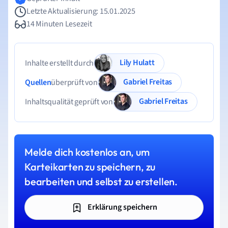
Letzte Aktualisierung: 15.01.2025
14 Minuten Lesezeit
Lily Hulatt
Inhalte erstellt durch
Gabriel Freitas
Quellen
überprüft von
Gabriel Freitas
Inhaltsqualität geprüft von
Melde dich kostenlos an, um
Karteikarten zu speichern, zu
bearbeiten und selbst zu erstellen.
Erklärung speichern