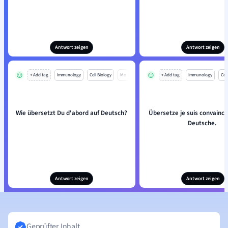
Antwort zeigen
Antwort zeigen
+ Add tag
Immunology
Cell Biology
Mo
+ Add tag
Immunology
Cell
Wie übersetzt Du d'abord auf Deutsch?
Übersetze je suis convaincu
Deutsche.
Antwort zeigen
Antwort zeigen
Geprüfter Inhalt