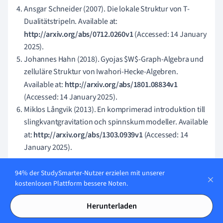
Ansgar Schneider (2007). Die lokale Struktur von T-
Dualitätstripeln. Available at:
http://arxiv.org/abs/0712.0260v1
(Accessed: 14 January
2025).
Johannes Hahn (2018). Gyojas $W$-Graph-Algebra und
zelluläre Struktur von Iwahori-Hecke-Algebren.
Available at:
http://arxiv.org/abs/1801.08834v1
(Accessed: 14 January 2025).
Miklos Långvik (2013). En komprimerad introduktion till
slingkvantgravitation och spinnskum modeller. Available
at:
http://arxiv.org/abs/1303.0939v1
(Accessed: 14
January 2025).
94% der StudySmarter-Nutzer erzielen mit unserer
kostenlosen Plattform bessere Noten.
Ähnliche Themen in Französisch
Herunterladen
Französisch Lernen