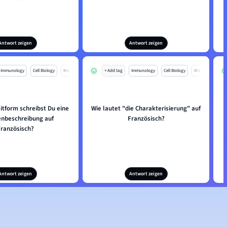
Antwort zeigen
Antwort zeigen
Immunology
Cell Biology
Mo
+ Add tag
Immunology
Cell Biology
Mo
itform schreibst Du eine
Wie lautet "die Charakterisierung" auf
I
nbeschreibung auf
Französisch?
Französisch?
Antwort zeigen
Antwort zeigen