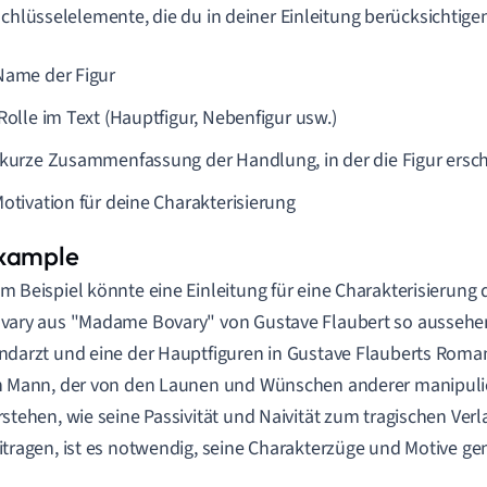
Schlüsselelemente, die du in deiner Einleitung berücksichtigen 
Name der Figur
Rolle im Text (Hauptfigur, Nebenfigur usw.)
 kurze Zusammenfassung der Handlung, in der die Figur ersch
Motivation für deine Charakterisierung
m Beispiel könnte eine Einleitung für eine Charakterisierung 
vary aus "Madame Bovary" von Gustave Flaubert so aussehen:
ndarzt und eine der Hauptfiguren in Gustave Flauberts Roman
n Mann, der von den Launen und Wünschen anderer manipulie
rstehen, wie seine Passivität und Naivität zum tragischen Ver
itragen, ist es notwendig, seine Charakterzüge und Motive ge