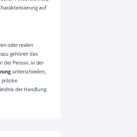
Charakterisierung auf
iven oder realen
Dazu gehören das
n der Person. In der
erung
unterschieden,
 präzise
tändnis der Handlung