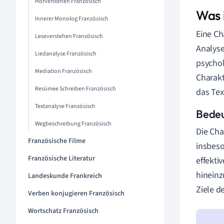
Hörverstehen Französisch
Was 
Innerer Monolog Französisch
Eine Ch
Leseverstehen Französisch
Analyse
Liedanalyse Französisch
psychol
Mediation Französisch
Charakt
Resümee Schreiben Französisch
das Tex
Textanalyse Französisch
Bedeu
Wegbeschreibung Französisch
Die Cha
Französische Filme
insbeso
Französische Literatur
effekti
hineinz
Landeskunde Frankreich
Ziele d
Verben konjugieren Französisch
Wortschatz Französisch