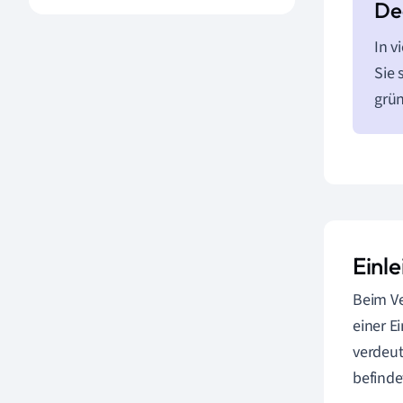
In v
Sie 
grün
Einl
Beim Ve
einer E
verdeut
befinde