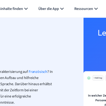
Karteikarten erstellen
Seite zusammenfassen
inhalte finden
Über die App
Ressourcen
Le
akterisierung auf
Französisch
? In
den Aufbau und hilfreiche
+ Add tag
 Sprache. Darüber hinaus erhältst
t der Zeitform bei einer
In welcher Ze
ür eine erfolgreiche
Persone
enntnisse.