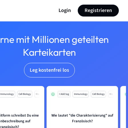
Login
Registrieren
rne mit Millionen geteilten
Karteikarten
Leg kostenfrei los
Immunology
Cell Biology
Mo
+ Add tag
Immunology
Cell Biology
Mo
itform schreibst Du eine
Wie lautet "die Charakterisierung" auf
I
nbeschreibung auf
Französisch?
Französisch?