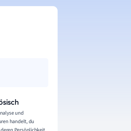
ösisch
 Analyse und
uren handelt, du
n deren Persönlichkeit,