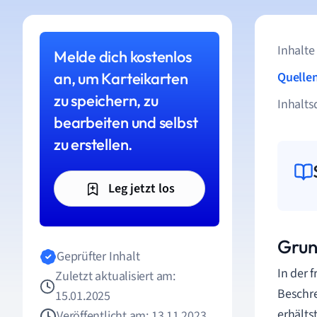
Inhalte
Melde dich kostenlos
an, um Karteikarten
Quelle
zu speichern, zu
Inhalts
bearbeiten und selbst
zu erstellen.
Leg jetzt los
Grun
Geprüfter Inhalt
In der 
Zuletzt aktualisiert am:
Beschre
15.01.2025
erhälts
Veröffentlicht am: 13.11.2023