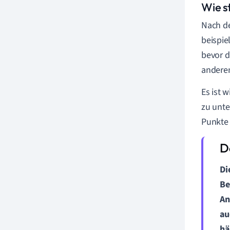
Wie s
Nach de
beispie
bevor d
anderen
Es ist 
zu unte
Punkte
Di
Be
An
au
hä