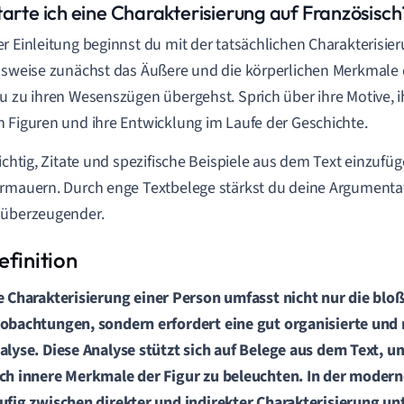
tarte ich eine Charakterisierung auf Französisch
r Einleitung beginnst du mit der tatsächlichen Charakterisie
lsweise zunächst das Äußere und die körperlichen Merkmale 
u zu ihren Wesenszügen übergehst. Sprich über ihre Motive, 
 Figuren und ihre Entwicklung im Laufe der Geschichte.
wichtig, Zitate und spezifische Beispiele aus dem Text einzuf
rmauern. Durch enge Textbelege stärkst du deine Argumenta
 überzeugender.
e
Charakterisierung
einer Person umfasst nicht nur die bloß
obachtungen, sondern erfordert eine gut organisierte und 
alyse. Diese Analyse stützt sich auf
Belege
aus dem Text, u
ch innere Merkmale der Figur zu beleuchten. In der modern
ufig zwischen direkter und indirekter
Charakterisierung
unt