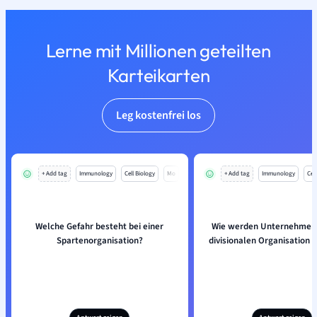
Lerne mit Millionen geteilten
Karteikarten
Leg kostenfrei los
+ Add tag
Immunology
Cell Biology
Mo
+ Add tag
Immunology
Cell
Welche Gefahr besteht bei einer
Wie werden Unternehmen 
Spartenorganisation?
divisionalen Organisation u