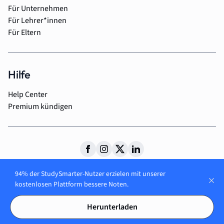
Für Unternehmen
Für Lehrer*innen
Für Eltern
Hilfe
Help Center
Premium kündigen
© 2026 StudySmarter GmbH
94% der StudySmarter-Nutzer erzielen mit unserer
AGB
Impressum
Datenschutzerklärung
kostenlosen Plattform bessere Noten.
Herunterladen