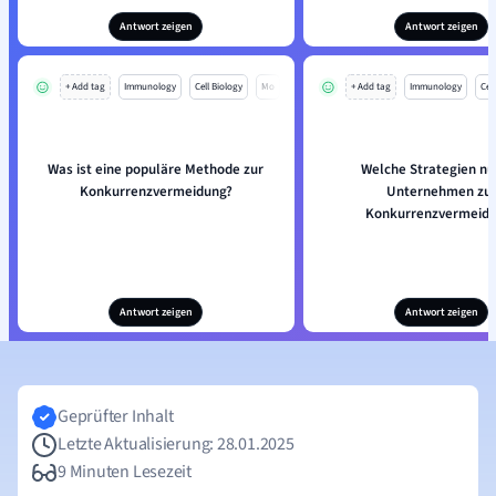
Antwort zeigen
Antwort zeigen
+ Add tag
Immunology
Cell Biology
Mo
+ Add tag
Immunology
Cell
Was ist eine populäre Methode zur
Welche Strategien nu
Konkurrenzvermeidung?
Unternehmen zu
Konkurrenzvermeidu
Antwort zeigen
Antwort zeigen
Geprüfter Inhalt
Letzte Aktualisierung: 28.01.2025
9 Minuten Lesezeit