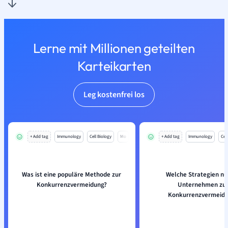
Lerne mit Millionen geteilten
Karteikarten
Leg kostenfrei los
+ Add tag
Immunology
Cell Biology
Mo
+ Add tag
Immunology
Cell
Was ist eine populäre Methode zur
Welche Strategien nu
Konkurrenzvermeidung?
Unternehmen zu
Konkurrenzvermeidu