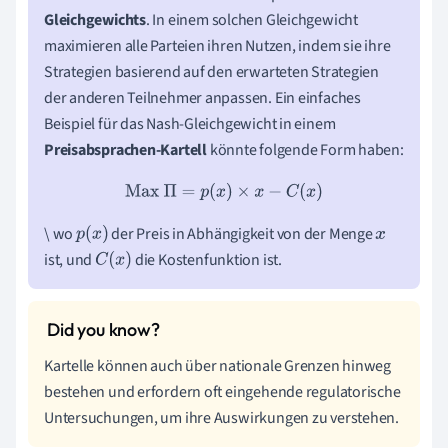
Gleichgewichts
. In einem solchen Gleichgewicht
maximieren alle Parteien ihren Nutzen, indem sie ihre
Strategien basierend auf den erwarteten Strategien
der anderen Teilnehmer anpassen. Ein einfaches
Beispiel für das Nash-Gleichgewicht in einem
Preisabsprachen-Kartell
könnte folgende Form haben:
Max
Π
=
p
(
x
)
×
x
−
C
(
x
)
\ wo
der Preis in Abhängigkeit von der Menge
p
(
x
)
x
ist, und
die Kostenfunktion ist.
C
(
x
)
Kartelle können auch über nationale Grenzen hinweg
bestehen und erfordern oft eingehende regulatorische
Untersuchungen, um ihre Auswirkungen zu verstehen.