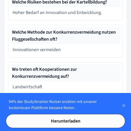
Welche Risiken bestehen bei der Kartellbildung?
Hoher Bedarf an Innovation und Entwicklung.
Welche Methode zur Konkurrenzvermeidung nutzen
Fluggesellschaften oft?
Innovationen vermeiden
Wo treten oft Kooperationen zur
Konkurrenzvermeidung auf?
Landwirtschaft
94% der StudySmarter-Nutzer erzielen mit unserer
Welche Strategie kann zur Konkurrenzvermeidung
kostenlosen Plattform bessere Noten.
genutzt werden?
Herunterladen
Vermeidung der Teilnahme an Messen und
Öffentlichkeitsarbeit.