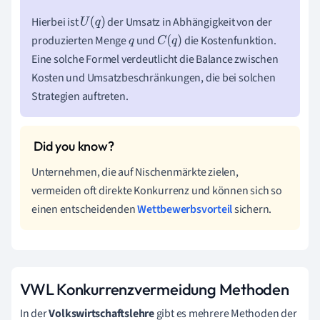
Hierbei ist
der Umsatz in Abhängigkeit von der
U
(
q
)
produzierten Menge
und
die Kostenfunktion.
q
C
(
q
)
Eine solche Formel verdeutlicht die Balance zwischen
Kosten und Umsatzbeschränkungen, die bei solchen
Strategien auftreten.
Unternehmen, die auf Nischenmärkte zielen,
vermeiden oft direkte Konkurrenz und können sich so
einen entscheidenden
Wettbewerbsvorteil
sichern.
VWL Konkurrenzvermeidung Methoden
In der
Volkswirtschaftslehre
gibt es mehrere Methoden der