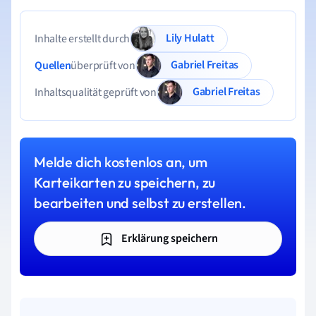
Lily Hulatt
Inhalte erstellt durch
Gabriel Freitas
Quellen
überprüft von
Gabriel Freitas
Inhaltsqualität geprüft von
Melde dich kostenlos an, um
Karteikarten zu speichern, zu
bearbeiten und selbst zu erstellen.
Erklärung speichern