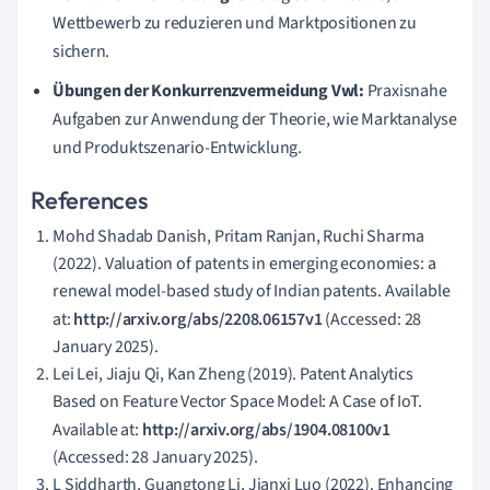
Wettbewerb zu reduzieren und Marktpositionen zu
sichern.
Übungen der Konkurrenzvermeidung Vwl:
Praxisnahe
Aufgaben zur Anwendung der Theorie, wie Marktanalyse
und Produktszenario-Entwicklung.
References
Mohd Shadab Danish, Pritam Ranjan, Ruchi Sharma
(2022). Valuation of patents in emerging economies: a
renewal model-based study of Indian patents. Available
at:
http://arxiv.org/abs/2208.06157v1
(Accessed: 28
January 2025).
Lei Lei, Jiaju Qi, Kan Zheng (2019). Patent Analytics
Based on Feature Vector Space Model: A Case of IoT.
Available at:
http://arxiv.org/abs/1904.08100v1
(Accessed: 28 January 2025).
L Siddharth, Guangtong Li, Jianxi Luo (2022). Enhancing