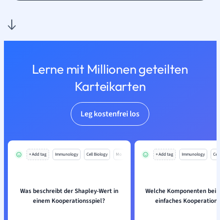
Lerne mit Millionen geteilten
Karteikarten
Leg kostenfrei los
+ Add tag
Immunology
Cell Biology
Mo
+ Add tag
Immunology
Cell
Was beschreibt der Shapley-Wert in
Welche Komponenten beinh
einem Kooperationsspiel?
einfaches Kooperations