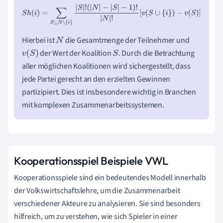
S
h
(
i
)
=
∑
S
⊆
N
∖
{
i
}
|
S
|
!
(
|
N
|
−
|
S
|
−
1
)
!
|
N
|
!
[
v
(
S
∪
{
i
}
)
−
v
(
S
)
]
Hierbei ist
die Gesamtmenge der Teilnehmer und
N
der Wert der Koalition
. Durch die Betrachtung
v
(
S
)
S
aller möglichen Koalitionen wird sichergestellt, dass
jede Partei gerecht an den erzielten Gewinnen
partizipiert. Dies ist insbesondere wichtig in Branchen
mit komplexen Zusammenarbeitssystemen.
Kooperationsspiel Beispiele VWL
Kooperationsspiele sind ein bedeutendes Modell innerhalb
der Volkswirtschaftslehre, um die Zusammenarbeit
verschiedener Akteure zu analysieren. Sie sind besonders
hilfreich, um zu verstehen, wie sich Spieler in einer