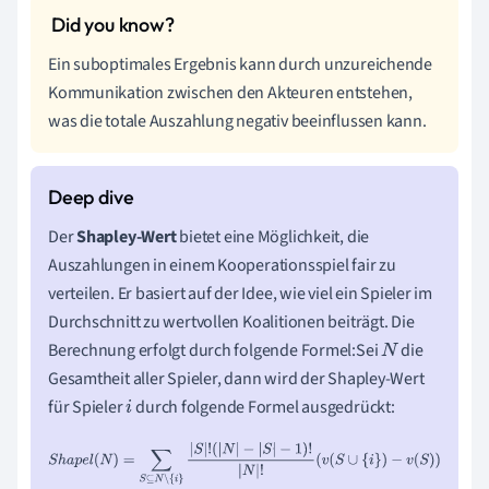
Ein suboptimales Ergebnis kann durch unzureichende
Kommunikation zwischen den Akteuren entstehen,
was die totale Auszahlung negativ beeinflussen kann.
Der
Shapley-Wert
bietet eine Möglichkeit, die
Auszahlungen in einem Kooperationsspiel fair zu
verteilen. Er basiert auf der Idee, wie viel ein Spieler im
Durchschnitt zu wertvollen Koalitionen beiträgt. Die
Berechnung erfolgt durch folgende Formel:Sei
die
N
Gesamtheit aller Spieler, dann wird der Shapley-Wert
für Spieler
durch folgende Formel ausgedrückt:
i
S
h
a
p
e
l
(
N
)
=
∑
S
⊆
N
∖
{
i
}
|
S
|
!
(
|
N
|
−
|
S
|
−
1
)
!
|
N
|
!
(
v
(
S
∪
{
i
}
)
−
v
(
S
)
)