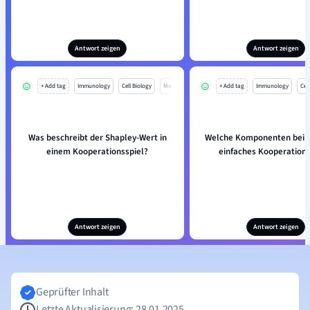
Antwort zeigen
Antwort zeigen
+ Add tag
Immunology
Cell Biology
Mo
+ Add tag
Immunology
Cell
Was beschreibt der Shapley-Wert in
Welche Komponenten beinh
einem Kooperationsspiel?
einfaches Kooperations
Antwort zeigen
Antwort zeigen
Geprüfter Inhalt
Letzte Aktualisierung: 28.01.2025