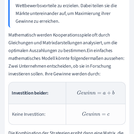
Wettbewerbsvorteile zu erzielen. Dabei teilen sie die
Märkte untereinander auf, um Maximierung ihrer
Gewinne zu erreichen.
Mathematisch werden Kooperationsspiele oft durch
Gleichungen und Matrixdarstellungen analysiert, um die
optimalen Auszahlungen zu bestimmen.Ein einfaches
mathematisches Modell könnte folgendermaßen aussehen:
Zwei Unternehmen entscheiden, ob sie in Forschung
investieren sollen. Ihre Gewinne werden durch:
Investition beider:
G
e
w
i
n
n
=
a
+
b
Keine Investition:
G
e
w
i
n
n
=
c
Die Kombination der Strategien ergibt dann eine Matrix, die