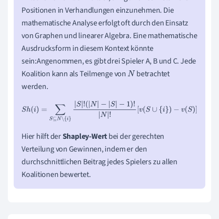
Positionen in Verhandlungen einzunehmen. Die
mathematische Analyse erfolgt oft durch den Einsatz
von Graphen und linearer Algebra. Eine mathematische
Ausdrucksform in diesem Kontext könnte
sein:Angenommen, es gibt drei Spieler A, B und C. Jede
Koalition kann als Teilmenge von
betrachtet
N
werden.
S
h
(
i
)
=
∑
S
⊆
N
∖
{
i
}
|
S
|
!
(
|
N
|
−
|
S
|
−
1
)
!
|
N
|
!
[
v
(
S
∪
{
i
}
)
−
v
(
S
)
]
Hier hilft der
Shapley-Wert
bei der gerechten
Verteilung von Gewinnen, indem er den
durchschnittlichen Beitrag jedes Spielers zu allen
Koalitionen bewertet.