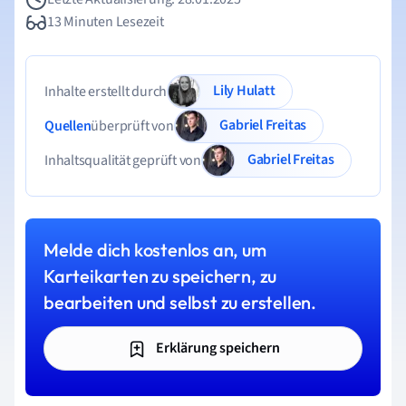
13 Minuten Lesezeit
Lily Hulatt
Inhalte erstellt durch
Gabriel Freitas
Quellen
überprüft von
Gabriel Freitas
Inhaltsqualität geprüft von
Melde dich kostenlos an, um
Karteikarten zu speichern, zu
bearbeiten und selbst zu erstellen.
Erklärung speichern