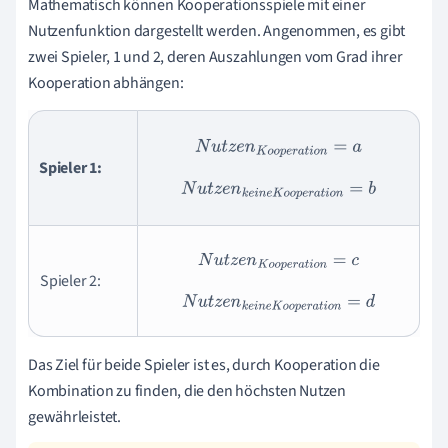
Mathematisch können Kooperationsspiele mit einer
Nutzenfunktion dargestellt werden. Angenommen, es gibt
zwei Spieler, 1 und 2, deren Auszahlungen vom Grad ihrer
Kooperation abhängen:
N
u
t
z
e
n
K
o
o
p
e
r
a
t
i
o
n
=
a
Spieler 1:
N
u
t
z
e
n
k
e
i
n
e
K
o
o
p
e
r
a
t
i
o
n
=
b
N
u
t
z
e
n
K
o
o
p
e
r
a
t
i
o
n
=
c
Spieler 2:
N
u
t
z
e
n
k
e
i
n
e
K
o
o
p
e
r
a
t
i
o
n
=
d
Das Ziel für beide Spieler ist es, durch Kooperation die
Kombination zu finden, die den höchsten Nutzen
gewährleistet.