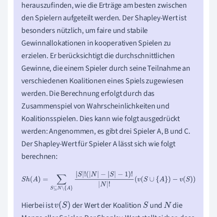
herauszufinden, wie die Erträge am besten zwischen
den Spielern aufgeteilt werden. Der Shapley-Wert ist
besonders nützlich, um faire und stabile
Gewinnallokationen in kooperativen Spielen zu
erzielen. Er berücksichtigt die durchschnittlichen
Gewinne, die einem Spieler durch seine Teilnahme an
verschiedenen Koalitionen eines Spiels zugewiesen
werden. Die Berechnung erfolgt durch das
Zusammenspiel von Wahrscheinlichkeiten und
Koalitionsspielen. Dies kann wie folgt ausgedrückt
werden: Angenommen, es gibt drei Spieler A, B und C.
Der Shapley-Wert für Spieler A lässt sich wie folgt
berechnen:
S
h
(
A
)
=
∑
S
⊆
N
∖
{
A
}
|
S
|
!
(
|
N
|
−
|
S
|
−
1
)
!
|
N
|
!
(
v
(
S
∪
{
A
}
)
−
v
(
S
)
)
Hierbei ist
der Wert der Koalition
und
die
v
(
S
)
S
N