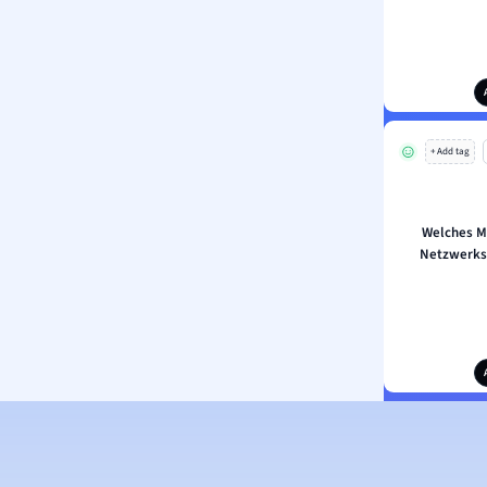
+ Add tag
Welches Me
Netzwerkst