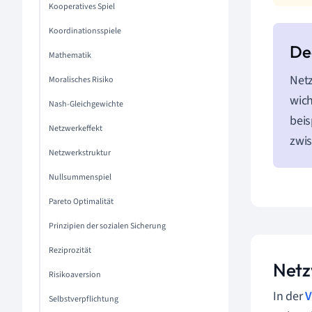
Kooperatives Spiel
Koordinationsspiele
Mathematik
Netz
Moralisches Risiko
wich
Nash-Gleichgewichte
beis
Netzwerkeffekt
zwi
Netzwerkstruktur
Nullsummenspiel
Pareto Optimalität
Prinzipien der sozialen Sicherung
Reziprozität
Netz
Risikoaversion
In der
V
Selbstverpflichtung