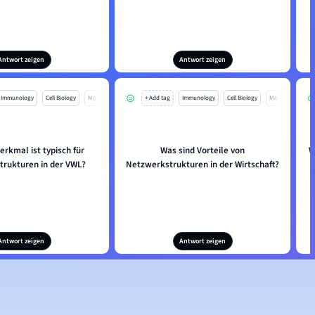
Antwort zeigen
Antwort zeigen
Immunology
Cell Biology
Mo
+ Add tag
Immunology
Cell Biology
Mo
rkmal ist typisch für
Was sind Vorteile von
W
rukturen in der VWL?
Netzwerkstrukturen in der Wirtschaft?
Antwort zeigen
Antwort zeigen