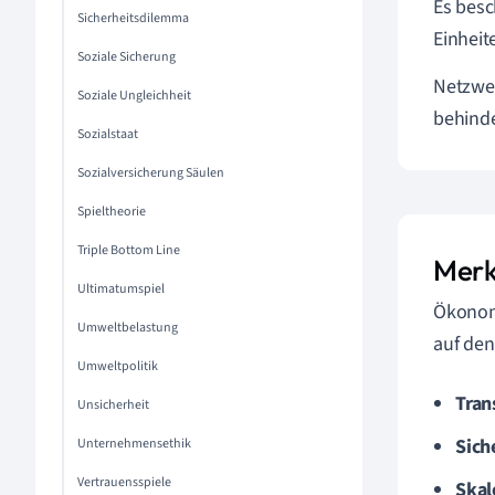
Es besc
Sicherheitsdilemma
Einheit
Soziale Sicherung
Netzwer
Soziale Ungleichheit
behinde
Sozialstaat
Sozialversicherung Säulen
Spieltheorie
Triple Bottom Line
Merk
Ultimatumspiel
Ökonomi
Umweltbelastung
auf den
Umweltpolitik
Tran
Unsicherheit
Sich
Unternehmensethik
Vertrauensspiele
Skal