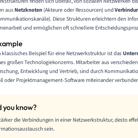
kstrukturen finden sich überall, von sozialen Netzwerken bi
en aus
Netzknoten
(Akteure oder Ressourcen) und
Verbindu
mmunikationskanäle). Diese Strukturen erleichtern den Info
narbeit und ermöglichen oft schnellere Entscheidungsproz
n klassisches Beispiel für eine Netzwerkstruktur ist das
Unter
nes großen Technologiekonzerns. Mitarbeiter aus verschieden
rschung, Entwicklung und Vertrieb, sind durch Kommunikati
il oder Projektmanagement-Software miteinander verbunden
tärker die Verbindungen in einer Netzwerkstruktur, desto effe
rmationsaustausch sein.