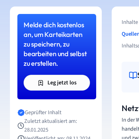
Inhalte
Melde dich kostenlos
an, um Karteikarten
Quelle
zu speichern, zu
Inhalts
bearbeiten und selbst
zu erstellen.
Leg jetzt los
Netz
Geprüfter Inhalt
In der 
Zuletzt aktualisiert am:
handelt
28.01.2025
und zwi
Veröffentlicht am: 08.11.2024