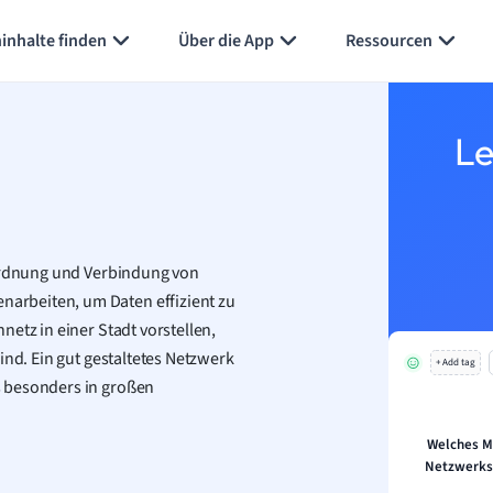
Karteikarten erstellen
Seite zusammenfassen
inhalte finden
Über die App
Ressourcen
Le
nordnung und Verbindung von
arbeiten, um Daten effizient zu
etz in einer Stadt vorstellen,
ind. Ein gut gestaltetes Netzwerk
+ Add tag
s besonders in großen
Welches Me
Netzwerkst