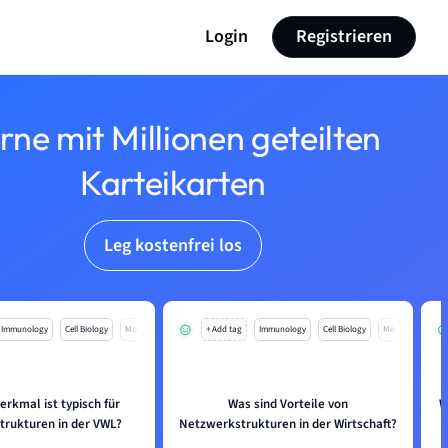
Login
Registrieren
rne mit Millionen geteilten
Karteikarten
Leg kostenfrei los
Immunology
Cell Biology
Mo
+ Add tag
Immunology
Cell Biology
Mo
rkmal ist typisch für
Was sind Vorteile von
W
rukturen in der VWL?
Netzwerkstrukturen in der Wirtschaft?