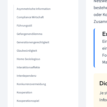
Netzwer
besteh
Asymmetrische Information
oder Ko
Compliance Wirtschaft
Zusamme
Führungsstil
Gefangenendilemma
Ei
Generationengerechtigkeit
ei
Glaubwürdigkeit
Fo
Homo Sociologicus
Ma
Interaktionseffekte
Interdependenz
Konkurrenzvermeidung
Je s
Kooperation
Info
Kooperationsspiel