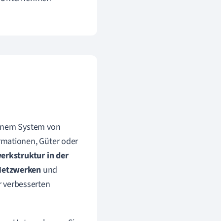
 einem System von
rmationen, Güter oder
erkstruktur in der
 Netzwerken
und
r verbesserten