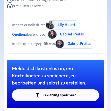
8 Minuten Lesezeit
Lily Hulatt
Inhalte erstellt durch
Gabriel Freitas
Quellen
überprüft von
Gabriel Freitas
Inhaltsqualität geprüft von
Melde dich kostenlos an, um
Karteikarten zu speichern, zu
bearbeiten und selbst zu erstellen.
Erklärung speichern