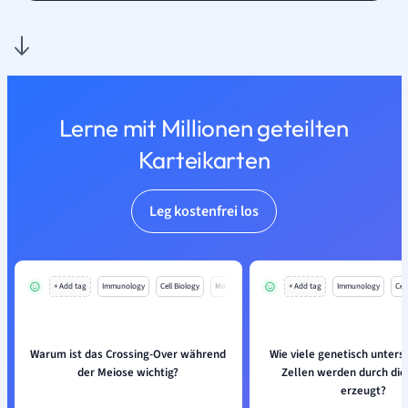
Lerne mit Millionen geteilten
Karteikarten
Leg kostenfrei los
+ Add tag
Immunology
Cell Biology
Mo
+ Add tag
Immunology
Cell
Warum ist das Crossing-Over während
Wie viele genetisch unters
der Meiose wichtig?
Zellen werden durch die
erzeugt?