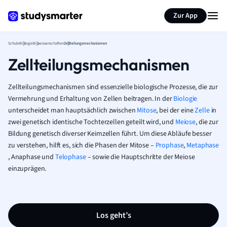
Karteikarten erstellen
Seite zusammenfassen
Zur App
Schule
Biologie
Biowissenschaften
Zellteilungsmechanismen
Zellteilungsmechanismen
Zellteilungsmechanismen sind essenzielle biologische Prozesse, die zur
Vermehrung und Erhaltung von Zellen beitragen. In der
Biologie
unterscheidet man hauptsächlich zwischen
Mitose
, bei der eine
Zelle
in
zwei genetisch identische Tochterzellen geteilt wird, und
Meiose
, die zur
Bildung genetisch diverser Keimzellen führt. Um diese Abläufe besser
zu verstehen, hilft es, sich die Phasen der Mitose –
Prophase
,
Metaphase
, Anaphase und
Telophase
– sowie die Hauptschritte der Meiose
einzuprägen.
Los geht’s