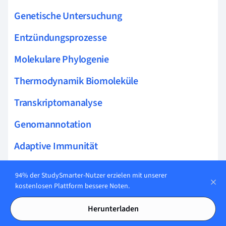
Genetische Untersuchung
Entzündungsprozesse
Molekulare Phylogenie
Thermodynamik Biomoleküle
Transkriptomanalyse
Genomannotation
Adaptive Immunität
Immunomikrobiom
94% der StudySmarter-Nutzer erzielen mit unserer
kostenlosen Plattform bessere Noten.
Gensequenzierung
Herunterladen
Immunologische Gedächtnis