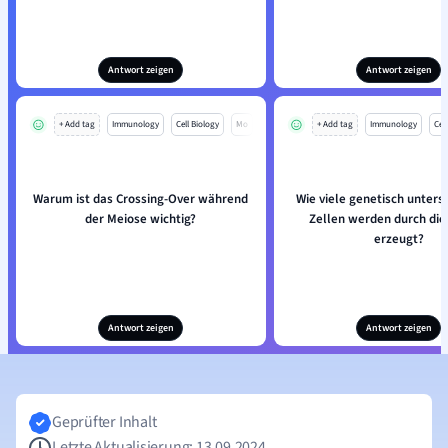
Antwort zeigen
Antwort zeigen
+ Add tag
Immunology
Cell Biology
Mo
+ Add tag
Immunology
Cell
Warum ist das Crossing-Over während
Wie viele genetisch unters
der Meiose wichtig?
Zellen werden durch die
erzeugt?
Antwort zeigen
Antwort zeigen
Geprüfter Inhalt
Letzte Aktualisierung: 13.09.2024