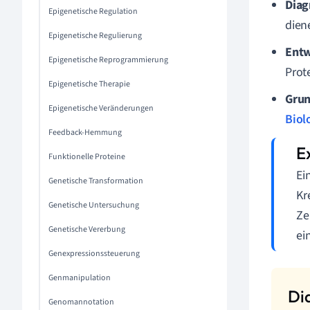
Diag
Epigenetische Regulation
dien
Epigenetische Regulierung
Entw
Epigenetische Reprogrammierung
Prot
Epigenetische Therapie
Grun
Epigenetische Veränderungen
Biol
Feedback-Hemmung
Funktionelle Proteine
Ei
Genetische Transformation
Kr
Genetische Untersuchung
Ze
Genetische Vererbung
ei
Genexpressionssteuerung
Genmanipulation
Genomannotation