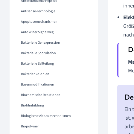
Antimikrobielle Peptide
inne
Antisense-Technologie
Elek
Apoptosemechanismen
Größ
Autokriner Signalweg
nach
Bakterielle Genexpression
Bakterielle Sporulation
Ma
Bakterielle Zellteilung
Mo
Bakterienkolonien
Basenmodifikationen
Biochemische Reaktionen
Biofilmbildung
Ein 
Biologische Abbaumechanismen
ist,
arbe
Biopolymer