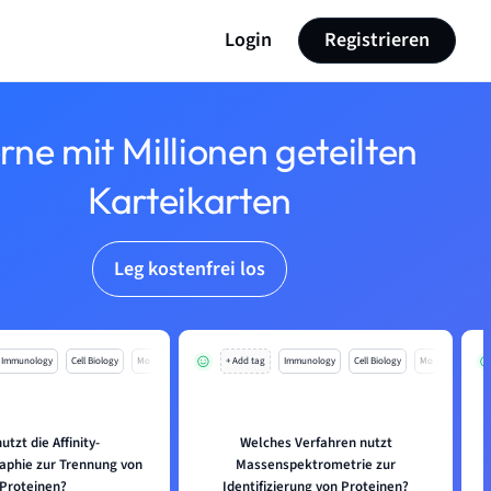
Login
Registrieren
rne mit Millionen geteilten
Karteikarten
Leg kostenfrei los
Immunology
Cell Biology
Mo
+ Add tag
Immunology
Cell Biology
Mo
utzt die Affinity-
Welches Verfahren nutzt
phie zur Trennung von
Massenspektrometrie zur
Proteinen?
Identifizierung von Proteinen?