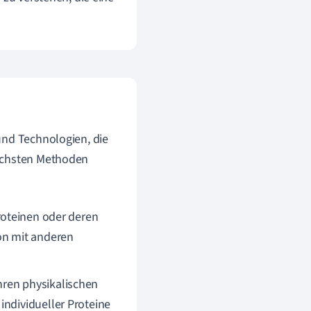
und Technologien, die
lichsten Methoden
roteinen oder deren
on mit anderen
hren physikalischen
individueller Proteine