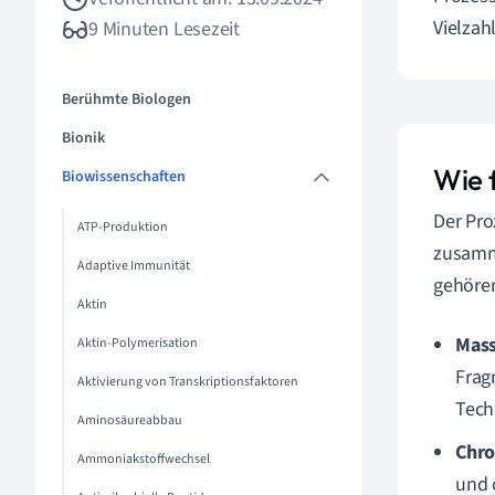
Vielzah
9 Minuten Lesezeit
Berühmte Biologen
Bionik
Wie f
Biowissenschaften
Der Pro
ATP-Produktion
zusamme
Adaptive Immunität
gehöre
Aktin
Mass
Aktin-Polymerisation
Frag
Aktivierung von Transkriptionsfaktoren
Tech
Aminosäureabbau
Chro
Ammoniakstoffwechsel
und 