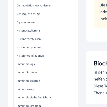
Die 
Genregulation Mechanismen
inde
Gensequenzierung
Indi
Glykogenolyse
Histonacetylierung
Histondeacetylasen
Histonmethylierung
Histonmodifikationen
Bioc
Immunbiologie
In der 
Immunfärbungen
helfen 
Immunmodulation
Diese T
Immunoassay
Ebene z
Immunologische Gedächtnis
Immunomikrobiom