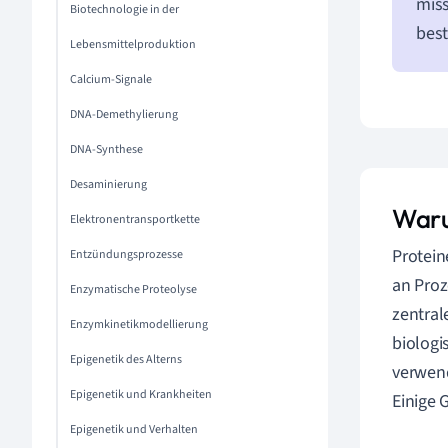
miss
Biotechnologie in der
bes
Lebensmittelproduktion
Calcium-Signale
DNA-Demethylierung
DNA-Synthese
Desaminierung
Waru
Elektronentransportkette
Protein
Entzündungsprozesse
an Pro
Enzymatische Proteolyse
zentral
Enzymkinetikmodellierung
biologi
Epigenetik des Alterns
verwen
Epigenetik und Krankheiten
Einige 
Epigenetik und Verhalten