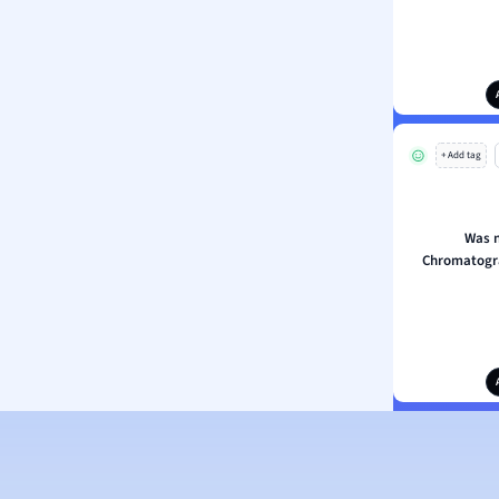
+ Add tag
Was n
Chromatogra