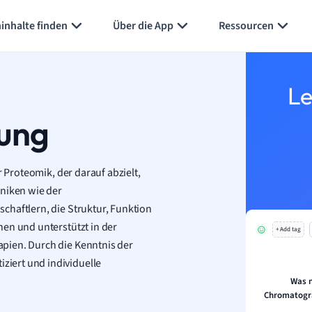
Karteikarten erstellen
Seite zusammenfassen
inhalte finden
Über die App
Ressourcen
Le
rung
r Proteomik, der darauf abzielt,
hniken wie der
chaftlern, die Struktur, Funktion
hen und unterstützt in der
+ Add tag
pien. Durch die Kenntnis der
iert und individuelle
Was n
Chromatogra