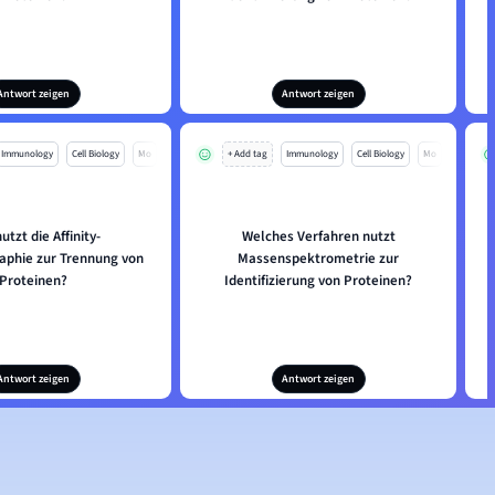
Antwort zeigen
Antwort zeigen
Immunology
Cell Biology
Mo
+ Add tag
Immunology
Cell Biology
Mo
utzt die Affinity-
Welches Verfahren nutzt
phie zur Trennung von
Massenspektrometrie zur
Proteinen?
Identifizierung von Proteinen?
Antwort zeigen
Antwort zeigen