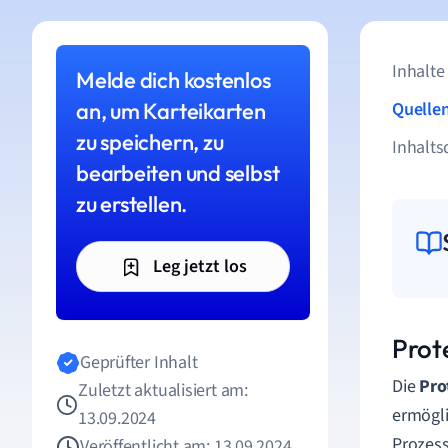
Inhalte
Melde dich kostenlos
an, um Karteikarten
Quelle
zu speichern, zu
Inhalts
bearbeiten und selbst
zu erstellen.
Leg jetzt los
Prote
Geprüfter Inhalt
Die
Pro
Zuletzt aktualisiert am:
ermögli
13.09.2024
Prozess
Veröffentlicht am: 13.09.2024