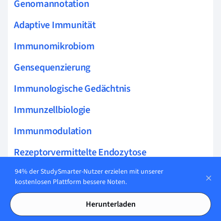
Genomannotation
Adaptive Immunität
Immunomikrobiom
Gensequenzierung
Immunologische Gedächtnis
Immunzellbiologie
Immunmodulation
Rezeptorvermittelte Endozytose
Aktin
94% der StudySmarter-Nutzer erzielen mit unserer
kostenlosen Plattform bessere Noten.
Zytoplasma
Herunterladen
Zellzykluskontrollpunkte