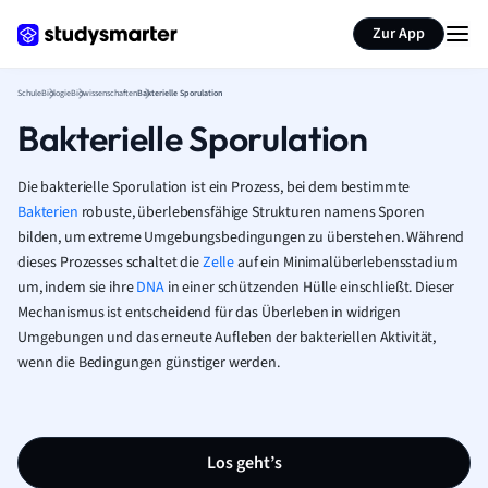
Karteikarten erstellen
Seite zusammenfassen
Zur App
Schule
Biologie
Biowissenschaften
Bakterielle Sporulation
Bakterielle Sporulation
Die bakterielle Sporulation ist ein Prozess, bei dem bestimmte
Bakterien
robuste, überlebensfähige Strukturen namens Sporen
bilden, um extreme Umgebungsbedingungen zu überstehen. Während
dieses Prozesses schaltet die
Zelle
auf ein Minimalüberlebensstadium
um, indem sie ihre
DNA
in einer schützenden Hülle einschließt. Dieser
Mechanismus ist entscheidend für das Überleben in widrigen
Umgebungen und das erneute Aufleben der bakteriellen Aktivität,
wenn die Bedingungen günstiger werden.
Los geht’s