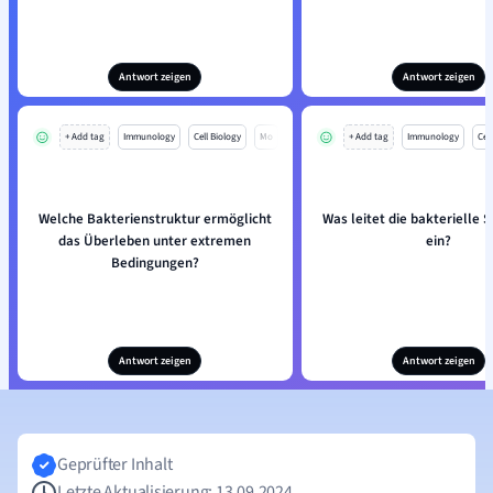
Antwort zeigen
Antwort zeigen
+ Add tag
Immunology
Cell Biology
Mo
+ Add tag
Immunology
Cell
Welche Bakterienstruktur ermöglicht
Was leitet die bakterielle 
das Überleben unter extremen
ein?
Bedingungen?
Antwort zeigen
Antwort zeigen
Geprüfter Inhalt
Letzte Aktualisierung: 13.09.2024