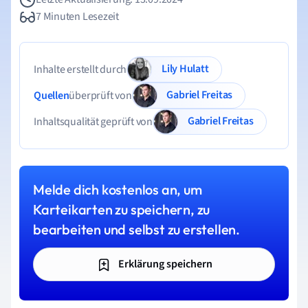
7 Minuten Lesezeit
Lily Hulatt
Inhalte erstellt durch
Gabriel Freitas
Quellen
überprüft von
Gabriel Freitas
Inhaltsqualität geprüft von
Melde dich kostenlos an, um
Karteikarten zu speichern, zu
bearbeiten und selbst zu erstellen.
Erklärung speichern