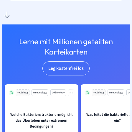
Lerne mit Millionen geteilten
Karteikarten
Leg kostenfrei los
+ Add tag
Immunology
Cell Biology
Mo
+ Add tag
Immunology
Cell
Welche Bakterienstruktur ermöglicht
Was leitet die bakterielle 
das Überleben unter extremen
ein?
Bedingungen?