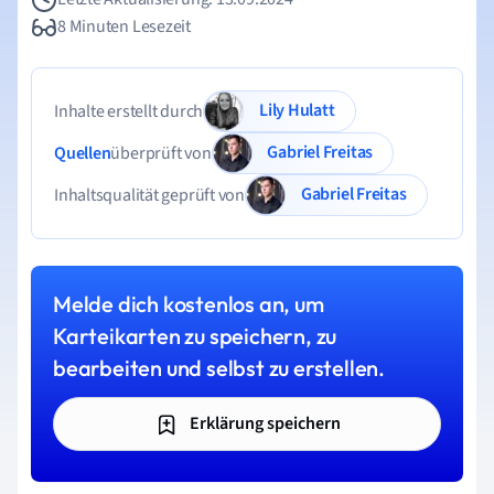
8 Minuten Lesezeit
Lily Hulatt
Inhalte erstellt durch
Gabriel Freitas
Quellen
überprüft von
Gabriel Freitas
Inhaltsqualität geprüft von
Melde dich kostenlos an, um
Karteikarten zu speichern, zu
bearbeiten und selbst zu erstellen.
Erklärung speichern