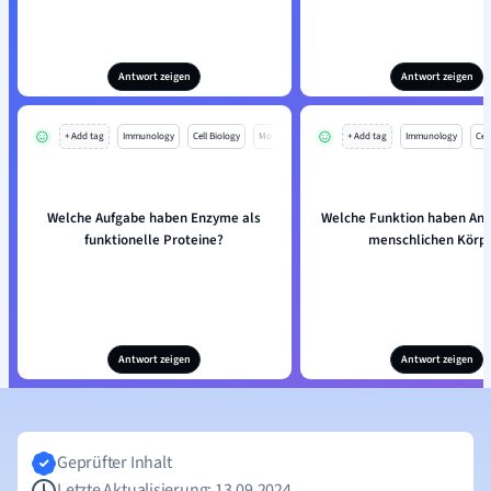
Antwort zeigen
Antwort zeigen
+ Add tag
Immunology
Cell Biology
Mo
+ Add tag
Immunology
Cell
Welche Aufgabe haben Enzyme als
Welche Funktion haben Ant
funktionelle Proteine?
menschlichen Körp
Antwort zeigen
Antwort zeigen
Geprüfter Inhalt
Letzte Aktualisierung: 13.09.2024