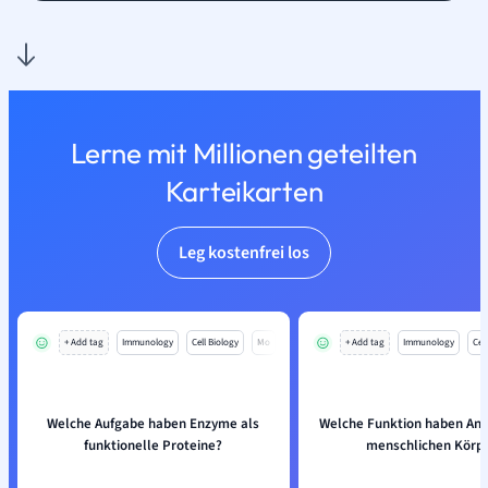
Lerne mit Millionen geteilten
Karteikarten
Leg kostenfrei los
+ Add tag
Immunology
Cell Biology
Mo
+ Add tag
Immunology
Cell
Welche Aufgabe haben Enzyme als
Welche Funktion haben Ant
funktionelle Proteine?
menschlichen Körp