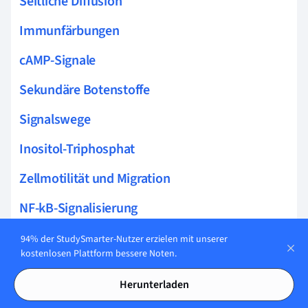
Seitliche Diffusion
Immunfärbungen
cAMP-Signale
Sekundäre Botenstoffe
Signalswege
Inositol-Triphosphat
Zellmotilität und Migration
NF-kB-Signalisierung
Calcium-Signale
94% der StudySmarter-Nutzer erzielen mit unserer
kostenlosen Plattform bessere Noten.
Biopolymer
Herunterladen
Wnt-Signale