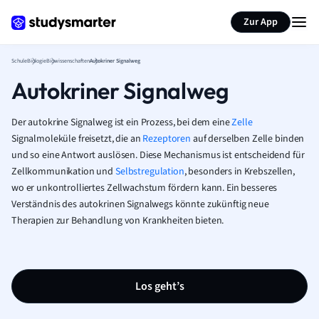
Karteikarten erstellen
Seite zusammenfassen
Zur App
Schule
Biologie
Biowissenschaften
Autokriner Signalweg
Autokriner Signalweg
Der autokrine Signalweg ist ein Prozess, bei dem eine
Zelle
Signalmoleküle freisetzt, die an
Rezeptoren
auf derselben Zelle binden
und so eine Antwort auslösen. Diese Mechanismus ist entscheidend für
Zellkommunikation und
Selbstregulation
, besonders in Krebszellen,
wo er unkontrolliertes Zellwachstum fördern kann. Ein besseres
Verständnis des autokrinen Signalwegs könnte zukünftig neue
Therapien zur Behandlung von Krankheiten bieten.
Los geht’s