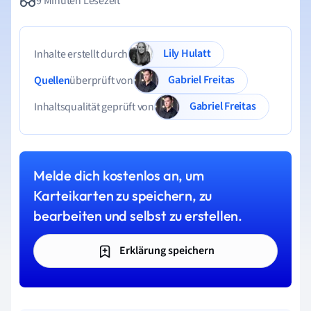
9 Minuten Lesezeit
Lily Hulatt
Inhalte erstellt durch
Gabriel Freitas
Quellen
überprüft von
Gabriel Freitas
Inhaltsqualität geprüft von
Melde dich kostenlos an, um
Karteikarten zu speichern, zu
bearbeiten und selbst zu erstellen.
Erklärung speichern