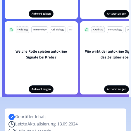
Antwort zeigen
Antwort zeigen
+ Add tag
Immunology
Cell Biology
Mo
+ Add tag
Immunology
Cell
Welche Rolle spielen autokrine
Wie wirkt der autokrine Si
Signale bei Krebs?
das Zellüberleben
Antwort zeigen
Antwort zeigen
Geprüfter Inhalt
Letzte Aktualisierung: 13.09.2024