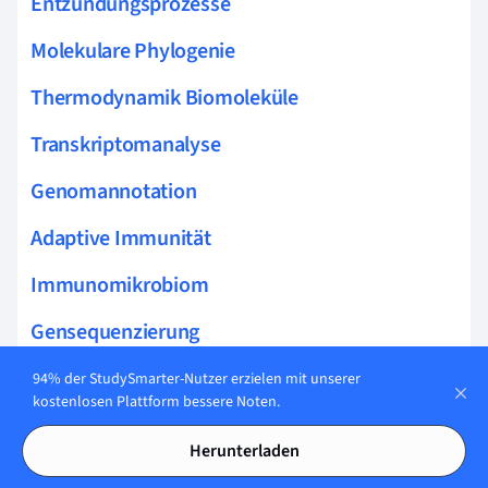
Entzündungsprozesse
Molekulare Phylogenie
Thermodynamik Biomoleküle
Transkriptomanalyse
Genomannotation
Adaptive Immunität
Immunomikrobiom
Gensequenzierung
Immunologische Gedächtnis
94% der StudySmarter-Nutzer erzielen mit unserer
kostenlosen Plattform bessere Noten.
Immunzellbiologie
Herunterladen
Immunmodulation