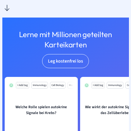
Lerne mit Millionen geteilten
Karteikarten
Leg kostenfrei los
+ Add tag
Immunology
Cell Biology
Mo
+ Add tag
Immunology
Cell
Welche Rolle spielen autokrine
Wie wirkt der autokrine Si
Signale bei Krebs?
das Zellüberleben