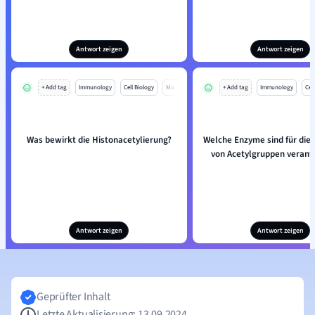
Antwort zeigen
Antwort zeigen
+ Add tag
Immunology
Cell Biology
Mo
+ Add tag
Immunology
Cell
Was bewirkt die Histonacetylierung?
Welche Enzyme sind für die
von Acetylgruppen verant
Antwort zeigen
Antwort zeigen
Geprüfter Inhalt
Letzte Aktualisierung: 13.09.2024