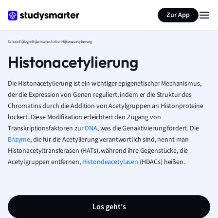
Karteikarten erstellen
Seite zusammenfassen
Zur App
Schule
Biologie
Biowissenschaften
Histonacetylierung
Histonacetylierung
Die Histonacetylierung ist ein wichtiger epigenetischer Mechanismus,
der die Expression von Genen reguliert, indem er die Struktur des
Chromatins durch die Addition von Acetylgruppen an Histonproteine
lockert. Diese Modifikation erleichtert den Zugang von
Transkriptionsfaktoren zur
DNA
, was die Genaktivierung fördert. Die
Enzyme
, die für die Acetylierung verantwortlich sind, nennt man
Histonacetyltransferasen (HATs), während ihre Gegenstücke, die
Acetylgruppen entfernen,
Histondeacetylasen
(HDACs) heißen.
Los geht’s