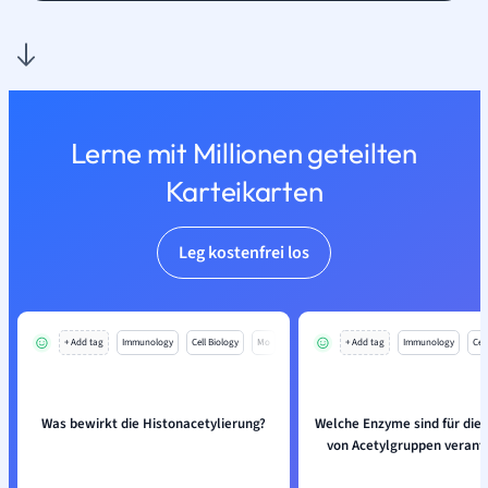
Lerne mit Millionen geteilten
Karteikarten
Leg kostenfrei los
+ Add tag
Immunology
Cell Biology
Mo
+ Add tag
Immunology
Cell
Was bewirkt die Histonacetylierung?
Welche Enzyme sind für die
von Acetylgruppen verant