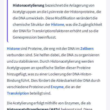
Histonacetylierung
bezeichnet die Anlagerung von
Acetylgruppen an die Lysinreste der Histonproteine, die
die DNA umwickeln. Diese Modifikation verändert die
chemische Struktur der
Histone
, was die Zugänglichkeit
der DNA für Transkriptionsfaktoren erhöht und so die
Genexpression beeinflusst.
Histone
sind Proteine, die eng mit der DNA im
Zellkern
verbunden sind. Sie helfen dabei, die DNA zu organisieren
und zu stabilisieren. Durch Histonacetylierung werden
Acetylgruppen an spezifische Stellen dieser Proteine
hinzugefügt, was zu einer Lockerung der DNA-Histon-
Bindung führt. Dies fördert die Ablesbarkeit der DNA durch
verschiedene Proteine und
Enzyme
, die an der
Transkription
beteiligt sind.
Die Acetylierung erfolgt mithilfe von Enzymen, die als
Histonacetyltransferasen (HATs)
bekannt sind. Diese