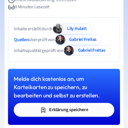
8 Minuten Lesezeit
Lily Hulatt
Inhalte erstellt durch
Gabriel Freitas
Quellen
überprüft von
Gabriel Freitas
Inhaltsqualität geprüft von
Melde dich kostenlos an, um
Karteikarten zu speichern, zu
bearbeiten und selbst zu erstellen.
Erklärung speichern