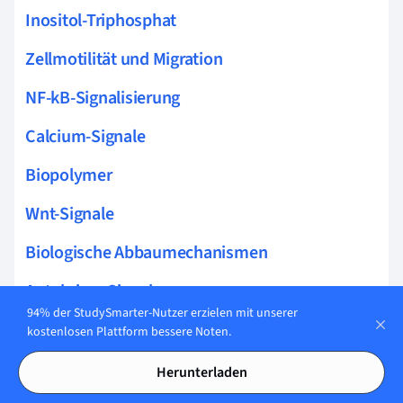
Inositol-Triphosphat
Zellmotilität und Migration
NF-kB-Signalisierung
Calcium-Signale
Biopolymer
Wnt-Signale
Biologische Abbaumechanismen
Autokriner Signalweg
94% der StudySmarter-Nutzer erzielen mit unserer
Ras-Signalweg
kostenlosen Plattform bessere Noten.
JAK/STAT-Signalisierung
Herunterladen