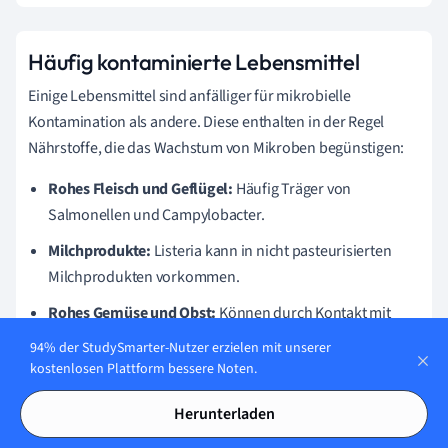
Häufig kontaminierte Lebensmittel
Einige Lebensmittel sind anfälliger für mikrobielle
Kontamination als andere. Diese enthalten in der Regel
Nährstoffe, die das Wachstum von Mikroben begünstigen:
Rohes Fleisch und Geflügel:
Häufig Träger von
Salmonellen und Campylobacter.
Milchprodukte:
Listeria kann in nicht pasteurisierten
Milchprodukten vorkommen.
Rohes Gemüse und Obst:
Können durch Kontakt mit
kontaminiertem Wasser oder Erdboden verunreinigt
94% der StudySmarter-Nutzer erzielen mit unserer
werden.
kostenlosen Plattform bessere Noten.
Meeresfrüchte:
Sie sind anfällig für Vibrio-Arten,
Herunterladen
insbesondere in wärmeren Monaten.