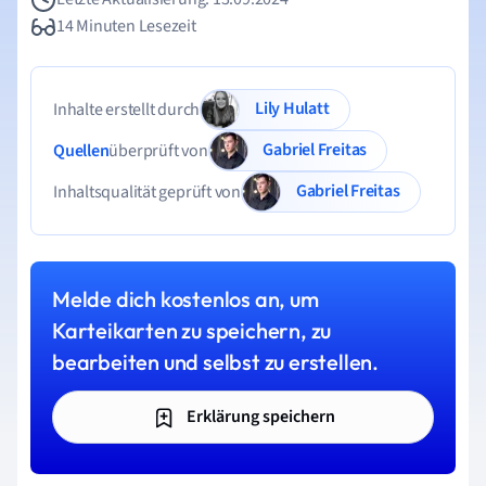
14 Minuten Lesezeit
Lily Hulatt
Inhalte erstellt durch
Gabriel Freitas
Quellen
überprüft von
Gabriel Freitas
Inhaltsqualität geprüft von
Melde dich kostenlos an, um
Karteikarten zu speichern, zu
bearbeiten und selbst zu erstellen.
Erklärung speichern