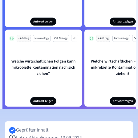
Antwort zeigen
Antwort zeigen
+ Add tag
Immunology
Cell Biology
Mo
+ Add tag
Immunology
Cell
Welche wirtschaftlichen Folgen kann
Welche wirtschaftlichen F
mikrobielle Kontamination nach sich
mikrobielle Kontamination
ziehen?
ziehen?
Antwort zeigen
Antwort zeigen
Geprüfter Inhalt
Letzte Aktualisierung: 13.09.2024