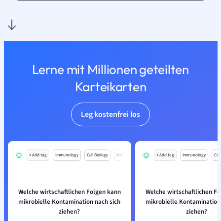
Lerne mit Millionen geteilten
Karteikarten
Leg kostenfrei los
+ Add tag
Immunology
Cell Biology
Mo
+ Add tag
Immunology
Cell
Welche wirtschaftlichen Folgen kann
Welche wirtschaftlichen F
mikrobielle Kontamination nach sich
mikrobielle Kontamination
ziehen?
ziehen?