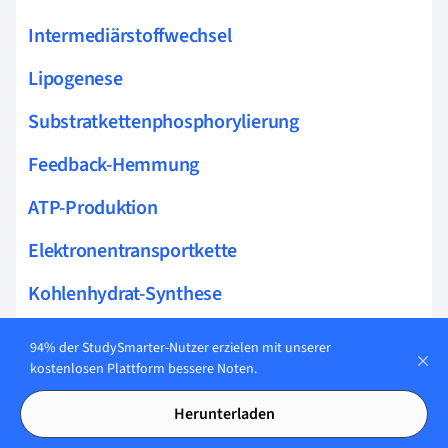
Intermediärstoffwechsel
Lipogenese
Substratkettenphosphorylierung
Feedback-Hemmung
ATP-Produktion
Elektronentransportkette
Kohlenhydrat-Synthese
Biochemische Reaktionen
94% der StudySmarter-Nutzer erzielen mit unserer
kostenlosen Plattform bessere Noten.
Desaminierung
Herunterladen
Ammoniakstoffwechsel