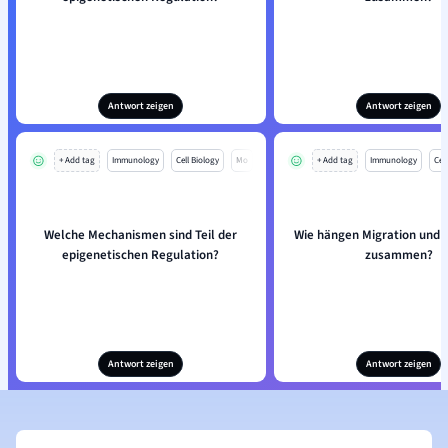
Antwort zeigen
Antwort zeigen
+ Add tag
Immunology
Cell Biology
Mo
+ Add tag
Immunology
Cell
Welche Mechanismen sind Teil der
Wie hängen Migration und 
epigenetischen Regulation?
zusammen?
Antwort zeigen
Antwort zeigen