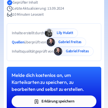
Geprüfter Inhalt
Letzte Aktualisierung: 13.09.2024
10 Minuten Lesezeit
Lily Hulatt
Inhalte erstellt durch
Gabriel Freitas
Quellen
überprüft von
Gabriel Freitas
Inhaltsqualität geprüft von
Melde dich kostenlos an, um
Karteikarten zu speichern, zu
bearbeiten und selbst zu erstellen.
Erklärung speichern