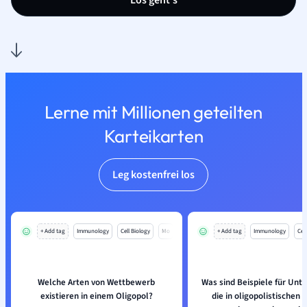
Los geht’s
Lerne mit Millionen geteilten
Karteikarten
Leg kostenfrei los
+ Add tag
Immunology
Cell Biology
Mo
+ Add tag
Immunology
Cell
Welche Arten von Wettbewerb
Was sind Beispiele für Un
existieren in einem Oligopol?
die in oligopolistischen