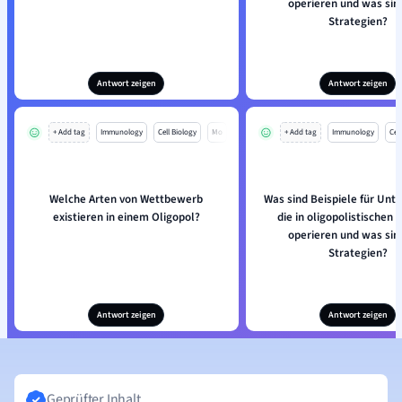
operieren und was sind
Strategien?
Antwort zeigen
Antwort zeigen
+ Add tag
Immunology
Cell Biology
Mo
+ Add tag
Immunology
Cell
Welche Arten von Wettbewerb
Was sind Beispiele für Un
existieren in einem Oligopol?
die in oligopolistischen
operieren und was sind
Strategien?
Antwort zeigen
Antwort zeigen
Geprüfter Inhalt