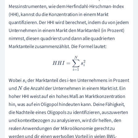
Messinstrumenten, wie dem Herfindahl-Hirschman-Index
(HHI), kannst du die Konzentration in einem Markt
quantifizieren. Der HHI wird berechnet, indem du von jedem
Unternehmen in einem Markt den Marktanteil (in Prozent)
nimmst, diesen quadrierst und dann alle quadrierten
Marktanteile zusammenzählst. Die Formel lautet:
H
H
I
=
∑
i
=
1
N
s
i
2
Wobei
der Marktanteil des i-ten Unternehmens in Prozent
s
i
und
die Anzahl der Unternehmen in einem Markt ist. Ein
N
hoher HHI weist auf ein hohes Maß an Marktkonzentration
hin, was auf ein Oligopol hindeuten kann. Deine Fähigkeit,
die Nachteile eines Oligopols zu identifizieren, auszuwerten
und kontextbezogen zu analysieren, wird dir helfen, den
realen Anwendungen der Mikroökonomie gerecht zu
werden und dir einen wertvollen Vorteil in vielen BWL-