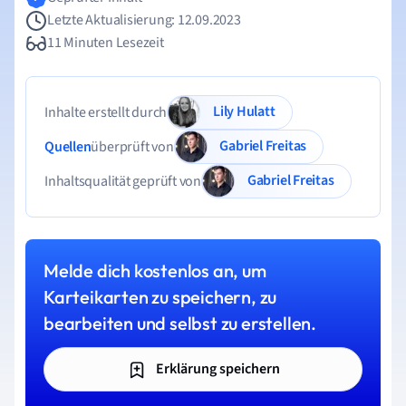
Letzte Aktualisierung: 12.09.2023
11 Minuten Lesezeit
Lily Hulatt
Inhalte erstellt durch
Gabriel Freitas
Quellen
überprüft von
Gabriel Freitas
Inhaltsqualität geprüft von
Melde dich kostenlos an, um
Karteikarten zu speichern, zu
bearbeiten und selbst zu erstellen.
Erklärung speichern