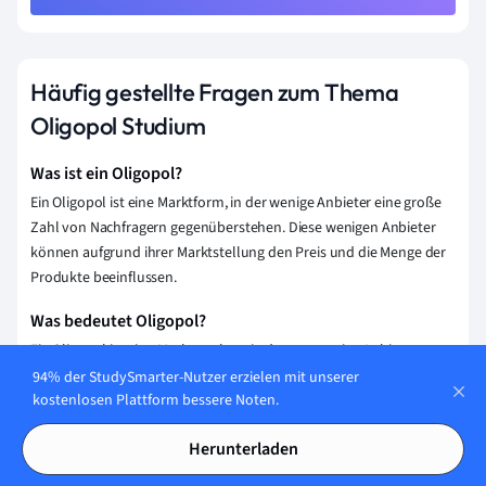
Häufig gestellte Fragen zum Thema
Oligopol Studium
Was ist ein Oligopol?
Ein Oligopol ist eine Marktform, in der wenige Anbieter eine große
Zahl von Nachfragern gegenüberstehen. Diese wenigen Anbieter
können aufgrund ihrer Marktstellung den Preis und die Menge der
Produkte beeinflussen.
Was bedeutet Oligopol?
Ein Oligopol ist eine Marktstruktur, in der nur wenige Anbieter
existieren. Diese wenigen Anbieter bestimmen den Großteil des
94% der StudySmarter-Nutzer erzielen mit unserer
Marktanteils und haben daher erheblichen Einfluss auf
kostenlosen Plattform bessere Noten.
Preisgestaltung und Marktbedingungen.
Herunterladen
Was ist ein Beispiel für ein Oligopol?