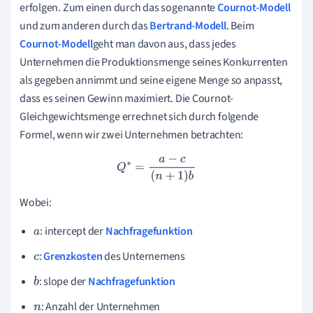
erfolgen. Zum einen durch das sogenannte
Cournot-Modell
und zum anderen durch das
Bertrand-Modell
. Beim
Cournot-Modell
geht man davon aus, dass jedes
Unternehmen die Produktionsmenge seines Konkurrenten
als gegeben annimmt und seine eigene Menge so anpasst,
dass es seinen Gewinn maximiert. Die Cournot-
Gleichgewichtsmenge errechnet sich durch folgende
Formel, wenn wir zwei Unternehmen betrachten:
Q
∗
=
a
−
c
(
n
+
1
)
b
Wobei:
: intercept der
Nachfragefunktion
a
:
Grenzkosten
des Unternemens
c
: slope der
Nachfragefunktion
b
: Anzahl der Unternehmen
n