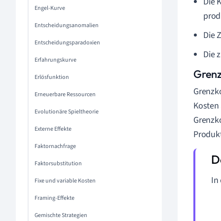
Die 
Engel-Kurve
prod
Entscheidungsanomalien
Die 
Entscheidungsparadoxien
Die 
Erfahrungskurve
Grenz
Erlösfunktion
Grenzko
Erneuerbare Ressourcen
Kosten 
Evolutionäre Spieltheorie
Grenzko
Externe Effekte
Produkt
Faktornachfrage
Faktorsubstitution
In
Fixe und variable Kosten
Framing-Effekte
Gemischte Strategien