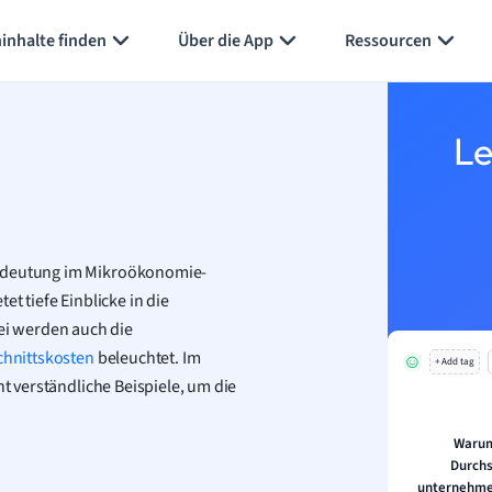
inhalte finden
Über die App
Ressourcen
Le
Bedeutung im Mikroökonomie-
et tiefe Einblicke in die
i werden auch die
hnittskosten
beleuchtet. Im
+ Add tag
ht verständliche Beispiele, um die
Warum
Durchs
unternehme