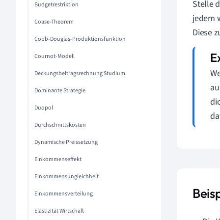
Stelle d
Budgetrestriktion
jedem w
Coase-Theorem
Diese z
Cobb-Douglas-Produktionsfunktion
Cournot-Modell
We
Deckungsbeitragsrechnung Studium
au
Dominante Strategie
di
Duopol
da
Durchschnittskosten
Dynamische Preissetzung
Einkommenseffekt
Einkommensungleichheit
Beis
Einkommensverteilung
Elastizität Wirtschaft