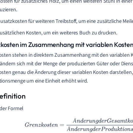
Kosten für zusätzliches Holz, um einen weiteren Stuhl in eine
uzieren.
Zusatzkosten für weiteren Treibstoff, um eine zusätzliche Meil
zusätzlichen Kosten, um ein weiteres Buch zu drucken.
kosten im Zusammenhang mit variablen Koste
sten stehen in direktem Zusammenhang mit den variablen K
ändern sich mit der Menge der produzierten Güter oder Diens
sten genau die Änderung dieser variablen Kosten darstellen
ionsmenge um eine Einheit erhöht wird.
 der Formel
Ä
G
r
e
n
z
k
o
s
t
e
n
=
Ä
n
d
e
r
u
n
g
d
e
r
G
e
s
a
m
t
k
o
s
t
e
n
Ä
n
d
e
r
u
n
g
d
e
r
P
r
Ä