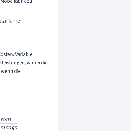
r Möbelfabrik zu
e zu fahren.
n
osten. Variable
tleistungen, wobei die
, wenn die
o
d
u
k
t
i
o
n
s
m
e
n
g
e