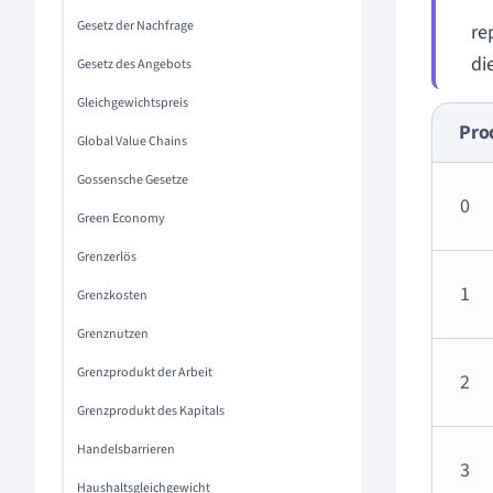
Gesetz der Nachfrage
re
di
Gesetz des Angebots
Gleichgewichtspreis
Pro
Global Value Chains
Gossensche Gesetze
0
Green Economy
Grenzerlös
1
Grenzkosten
Grenznutzen
Grenzprodukt der Arbeit
2
Grenzprodukt des Kapitals
Handelsbarrieren
3
Haushaltsgleichgewicht