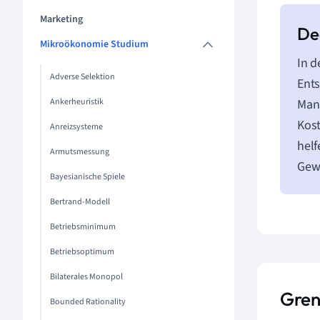
Marketing
Mikroökonomie Studium
In d
Adverse Selektion
Ents
Ankerheuristik
Man
Kost
Anreizsysteme
helf
Armutsmessung
Gew
Bayesianische Spiele
Bertrand-Modell
Betriebsminimum
Betriebsoptimum
Bilaterales Monopol
Gren
Bounded Rationality