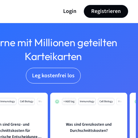
Login
Registrieren
rne mit Millionen geteilten
Karteikarten
Leg kostenfrei los
Immunology
Cell Biology
Mo
+ Add tag
Immunology
Cell Biology
Mo
 sind Grenz- und
Was sind Grenzkosten und
chnittskosten für
Durchschnittskosten?
rische Entscheidungen