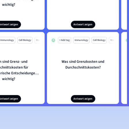
wichtig?
Antwort zeigen
Antwort zeigen
Immunology
Cell Biology
Mo
+ Add tag
Immunology
Cell Biology
Mo
 sind Grenz- und
Was sind Grenzkosten und
chnittskosten für
Durchschnittskosten?
rische Entscheidungen
wichtig?
Antwort zeigen
Antwort zeigen