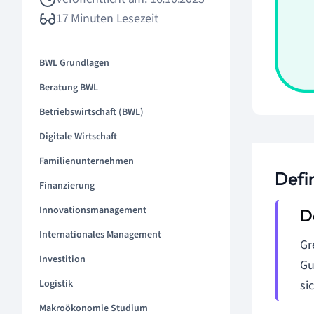
17 Minuten Lesezeit
BWL Grundlagen
Beratung BWL
Betriebswirtschaft (BWL)
Digitale Wirtschaft
Familienunternehmen
Defi
Finanzierung
Innovationsmanagement
Internationales Management
Gr
Investition
Gu
Logistik
si
Makroökonomie Studium