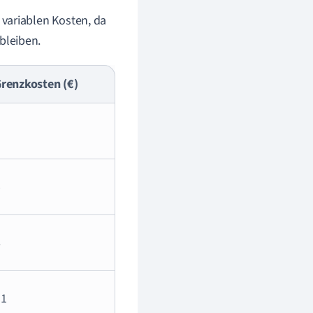
variablen Kosten, da
bleiben.
renzkosten (€)
5
8
11