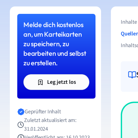
Inhalte
Melde dich kostenlos
an, um Karteikarten
Quelle
zu speichern, zu
Inhalts
bearbeiten und selbst
zu erstellen.
Leg jetzt los
Geprüfter Inhalt
Zuletzt aktualisiert am:
31.01.2024
Veröffentlicht am: 16.10.2023