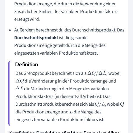
Produktionsmenge, die durch die Verwendung einer
zusätzlichen Einheit des variablen Produktionsfaktors
erzeugt wird.
Außerdem berechnest du das Durchschnittsprodukt. Das
Durchschnittsprodukt
ist die gesamte
Produktionsmenge geteilt durch die Menge des
eingesetzten variablen Produktionsfaktors.
Das Grenzprodukt berechnet sich als
, wobei
Δ
Q
/
Δ
L
die Veränderung in der Produktionsmenge und
Δ
Q
die Veränderung in der Menge des variablen
Δ
L
Produktionsfaktors (in diesem Fall Arbeit) ist. Das
Durchschnittsprodukt berechnet sich als
, wobei
Q
/
L
Q
die Produktionsmenge und
die Menge des
L
eingesetzten variablen Produktionsfaktors ist.