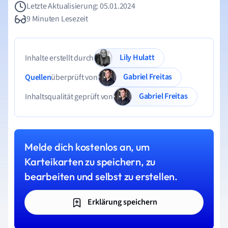
Letzte Aktualisierung: 05.01.2024
9 Minuten Lesezeit
Lily Hulatt
Inhalte erstellt durch
Gabriel Freitas
Quellen
überprüft von
Gabriel Freitas
Inhaltsqualität geprüft von
Melde dich kostenlos an, um
Karteikarten zu speichern, zu
bearbeiten und selbst zu erstellen.
Erklärung speichern