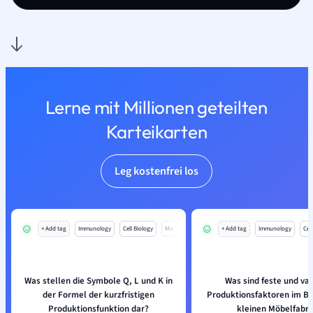
Lerne mit Millionen geteilten
Karteikarten
Leg kostenfrei los
+ Add tag
Immunology
Cell Biology
Mo
+ Add tag
Immunology
Cell
Was stellen die Symbole Q, L und K in
Was sind feste und var
der Formel der kurzfristigen
Produktionsfaktoren im Be
Produktionsfunktion dar?
kleinen Möbelfabri