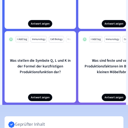
Antwort zeigen
Antwort zeigen
+ Add tag
Immunology
Cell Biology
Mo
+ Add tag
Immunology
Cell
Was stellen die Symbole Q, L und K in
Was sind feste und var
der Formel der kurzfristigen
Produktionsfaktoren im Be
Produktionsfunktion dar?
kleinen Möbelfabri
Antwort zeigen
Antwort zeigen
Geprüfter Inhalt