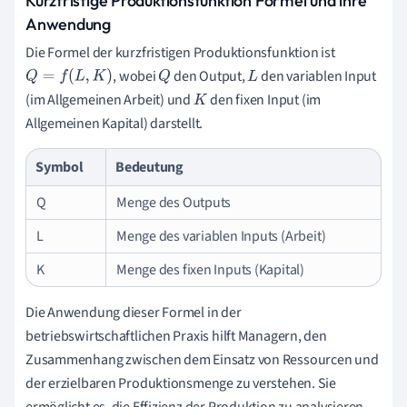
Kurzfristige Produktionsfunktion Formel und ihre
Anwendung
Die Formel der kurzfristigen Produktionsfunktion ist
, wobei
den Output,
den variablen Input
Q
=
f
(
L
,
K
)
Q
L
(im Allgemeinen Arbeit) und
den fixen Input (im
K
Allgemeinen Kapital) darstellt.
Symbol
Bedeutung
Q
Menge des Outputs
L
Menge des variablen Inputs (Arbeit)
K
Menge des fixen Inputs (Kapital)
Die Anwendung dieser Formel in der
betriebswirtschaftlichen Praxis hilft Managern, den
Zusammenhang zwischen dem Einsatz von Ressourcen und
der erzielbaren Produktionsmenge zu verstehen. Sie
ermöglicht es, die Effizienz der Produktion zu analysieren