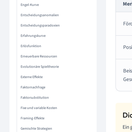
Mer
Engel-Kurve
Entscheidungsanomalien
För
Entscheidungsparadoxien
Erfahrungskurve
Erlösfunktion
Posi
Erneuerbare Ressourcen
Evolutionäre Spieltheorie
Beis
Externe Effekte
Ges
Faktornachfrage
Faktorsubstitution
Fixe und variable Kosten
Framing-Effekte
Ein 
Gemischte Strategien