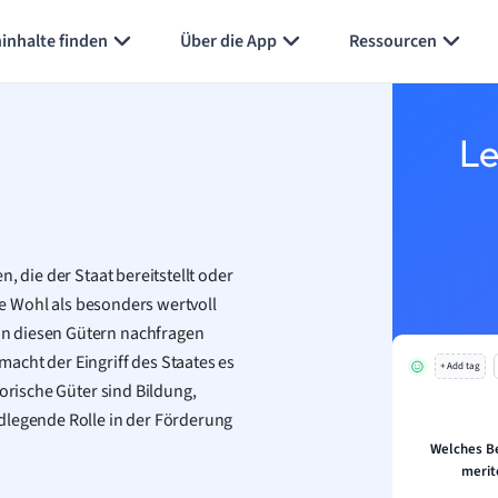
inhalte finden
Über die App
Ressourcen
Le
, die der Staat bereitstellt oder
che Wohl als besonders wertvoll
on diesen Gütern nachfragen
acht der Eingriff des Staates es
+ Add tag
torische Güter sind Bildung,
dlegende Rolle in der Förderung
Welches Be
merit