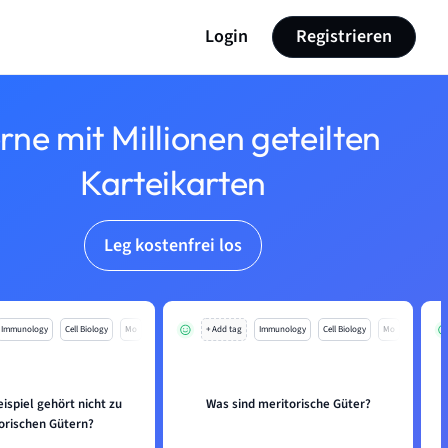
Login
Registrieren
rne mit Millionen geteilten
Karteikarten
Leg kostenfrei los
Immunology
Cell Biology
Mo
+ Add tag
Immunology
Cell Biology
Mo
ispiel gehört nicht zu
Was sind meritorische Güter?
orischen Gütern?