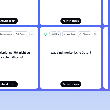
Antwort zeigen
Antwort zeigen
Immunology
Cell Biology
Mo
+ Add tag
Immunology
Cell Biology
Mo
ispiel gehört nicht zu
Was sind meritorische Güter?
orischen Gütern?
Antwort zeigen
Antwort zeigen