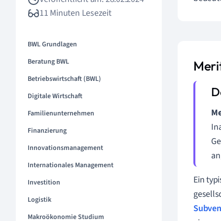
11 Minuten Lesezeit
BWL Grundlagen
Beratung BWL
Meri
Betriebswirtschaft (BWL)
Digitale Wirtschaft
Me
Familienunternehmen
In
Finanzierung
Ge
Innovationsmanagement
an
Internationales Management
Ein typ
Investition
gesells
Logistik
Subven
Makroökonomie Studium