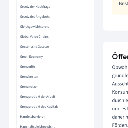
Best
Gesetz der Nachfrage
Gesetz des Angebots
Gleichgewichtspreis
Global Value Chains
Gossensche Gesetze
Öffe
Green Economy
Obwohl 
Grenzerlös
grundl
Grenzkosten
Ausschl
Grenznutzen
Konsum
Grenzprodukt der Arbeit
durch e
Grenzprodukt des Kapitals
und es 
daher n
Handelsbarrieren
Förder
Haushaltsgleichgewicht