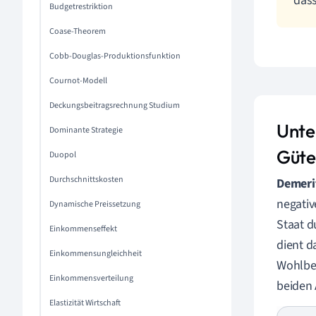
dass
Budgetrestriktion
Coase-Theorem
Cobb-Douglas-Produktionsfunktion
Cournot-Modell
Deckungsbeitragsrechnung Studium
Unte
Dominante Strategie
Güte
Duopol
Durchschnittskosten
Demeri
negativ
Dynamische Preissetzung
Staat d
Einkommenseffekt
dient d
Einkommensungleichheit
Wohlbef
Einkommensverteilung
beiden 
Elastizität Wirtschaft