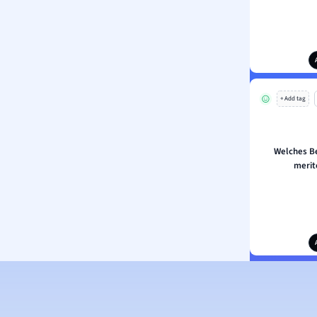
+ Add tag
Welches Be
merit