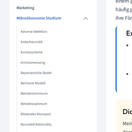
einem g
Marketing
häufig 
ihre Fö
Mikroökonomie Studium
Adverse Selektion
Ankerheuristik
Anreizsysteme
Armutsmessung
Bayesianische Spiele
Bertrand-Modell
Betriebsminimum
Betriebsoptimum
Bilaterales Monopol
Meri
Bounded Rationality