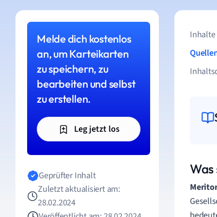
Inhalte
Melde dich kostenlos
an, um Karteikarten
Quelle
zu speichern, zu
Inhalts
bearbeiten und selbst
zu erstellen.
Leg jetzt los
Was 
Geprüfter Inhalt
Meritor
Zuletzt aktualisiert am:
Gesells
28.02.2024
bedeute
Veröffentlicht am: 28.02.2024