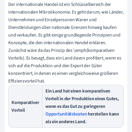
Der internationale Handel ist ein Schlüsselbereich der
internationalen Mikroökonomie. Es geht darum, wie Länder,
Unternehmen und Einzelpersonen Waren und
Dienstleistungen über nationale Grenzen hinweg kaufen
und verkaufen. Es gibt einige grundlegende Prinzipien und
Konzepte, die den internationalen Handel erklären.
Zunächst wäre da das Prinzip des \emph{komparativen
Vorteils}. Es besagt, dass ein Land davon profitiert, wenn es
sich auf die Produktion und den Export der Güter
konzentriert, in denen es einen vergleichsweise größeren
Effizienzvorteil hat.
Ein Land hat einen komparativen
Vorteil in der Produktion eines Gutes,
Komparativer
wenn es das Gut zu geringeren
Vorteil
Opportunitätskosten
herstellen kann
als ein anderes Land.