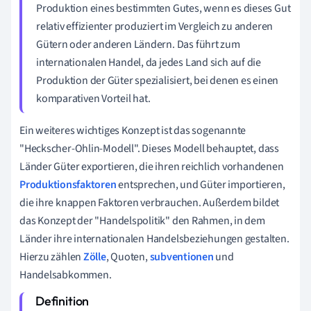
Produktion eines bestimmten Gutes, wenn es dieses Gut
relativ effizienter produziert im Vergleich zu anderen
Gütern oder anderen Ländern. Das führt zum
internationalen Handel, da jedes Land sich auf die
Produktion der Güter spezialisiert, bei denen es einen
komparativen Vorteil hat.
Ein weiteres wichtiges Konzept ist das sogenannte
"Heckscher-Ohlin-Modell". Dieses Modell behauptet, dass
Länder Güter exportieren, die ihren reichlich vorhandenen
Produktionsfaktoren
entsprechen, und Güter importieren,
die ihre knappen Faktoren verbrauchen. Außerdem bildet
das Konzept der "Handelspolitik" den Rahmen, in dem
Länder ihre internationalen Handelsbeziehungen gestalten.
Hierzu zählen
Zölle
, Quoten,
subventionen
und
Handelsabkommen.