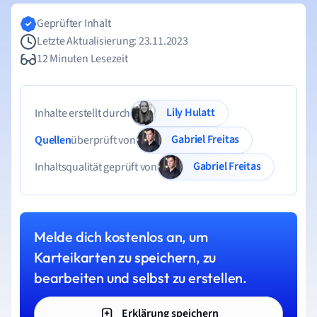
Geprüfter Inhalt
Letzte Aktualisierung: 23.11.2023
12 Minuten Lesezeit
Lily Hulatt
Inhalte erstellt durch
Gabriel Freitas
Quellen
überprüft von
Gabriel Freitas
Inhaltsqualität geprüft von
Melde dich kostenlos an, um
Karteikarten zu speichern, zu
bearbeiten und selbst zu erstellen.
Erklärung speichern