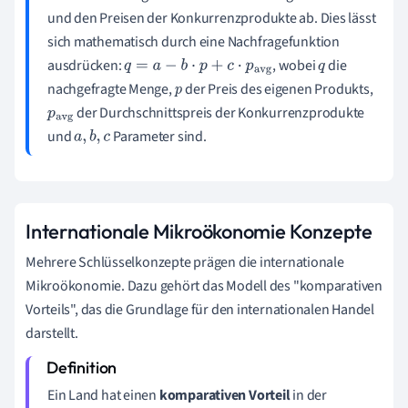
und den Preisen der Konkurrenzprodukte ab. Dies lässt
sich mathematisch durch eine Nachfragefunktion
ausdrücken:
, wobei
die
q
=
a
−
b
⋅
p
+
c
⋅
p
avg
q
nachgefragte Menge,
der Preis des eigenen Produkts,
p
der Durchschnittspreis der Konkurrenzprodukte
p
av
und
Parameter sind.
g
a
,
b
,
c
Internationale Mikroökonomie Konzepte
Mehrere Schlüsselkonzepte prägen die internationale
Mikroökonomie. Dazu gehört das Modell des "komparativen
Vorteils", das die Grundlage für den internationalen Handel
darstellt.
Ein Land hat einen
komparativen Vorteil
in der