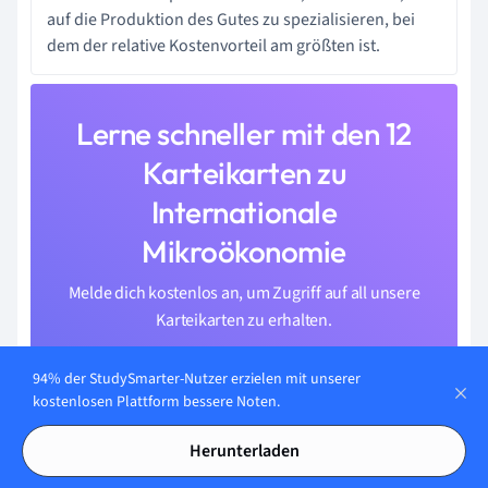
auf die Produktion des Gutes zu spezialisieren, bei
dem der relative Kostenvorteil am größten ist.
Lerne schneller mit den 12
Karteikarten zu
Internationale
Mikroökonomie
Melde dich kostenlos an, um Zugriff auf all unsere
Karteikarten zu erhalten.
94% der StudySmarter-Nutzer erzielen mit unserer
kostenlosen Plattform bessere Noten.
Herunterladen