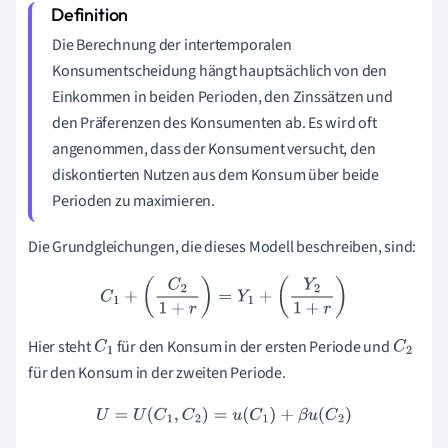
Die Berechnung der intertemporalen
Konsumentscheidung hängt hauptsächlich von den
Einkommen in beiden Perioden, den Zinssätzen und
den Präferenzen des Konsumenten ab. Es wird oft
angenommen, dass der Konsument versucht, den
diskontierten Nutzen aus dem Konsum über beide
Perioden zu maximieren.
Die Grundgleichungen, die dieses Modell beschreiben, sind:
C
1
+
(
C
2
1
+
r
)
=
Y
1
+
(
Y
2
1
+
r
)
Hier steht
für den Konsum in der ersten Periode und
C
1
C
2
für den Konsum in der zweiten Periode.
U
=
U
(
C
1
,
C
2
)
=
u
(
C
1
)
+
β
u
(
C
2
)