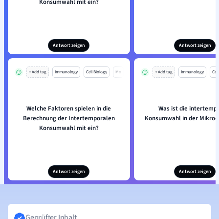
Konsumwahl mit ein?
Antwort zeigen
Antwort zeigen
+ Add tag
Immunology
Cell Biology
Mo
+ Add tag
Immunology
Cell
Welche Faktoren spielen in die
Was ist die intertemp
Berechnung der Intertemporalen
Konsumwahl in der Mikro
Konsumwahl mit ein?
Antwort zeigen
Antwort zeigen
Geprüfter Inhalt