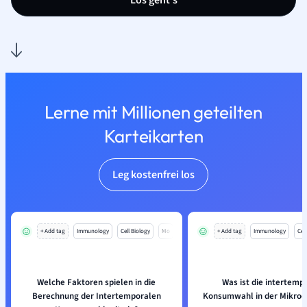
Los geht’s
Lerne mit Millionen geteilten
Karteikarten
Leg kostenfrei los
+ Add tag
Immunology
Cell Biology
Mo
+ Add tag
Immunology
Cell
Welche Faktoren spielen in die
Was ist die intertemp
Berechnung der Intertemporalen
Konsumwahl in der Mikro