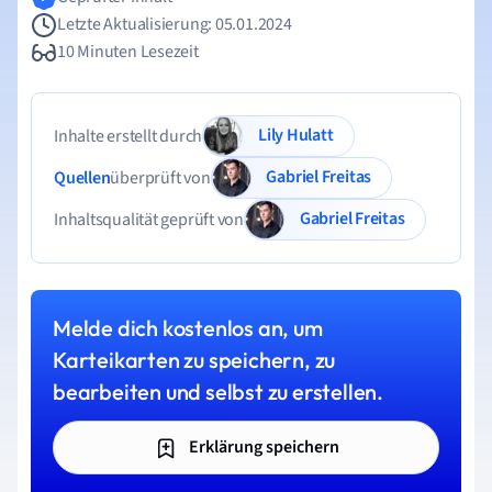
Letzte Aktualisierung: 05.01.2024
10 Minuten Lesezeit
Lily Hulatt
Inhalte erstellt durch
Gabriel Freitas
Quellen
überprüft von
Gabriel Freitas
Inhaltsqualität geprüft von
Melde dich kostenlos an, um
Karteikarten zu speichern, zu
bearbeiten und selbst zu erstellen.
Erklärung speichern