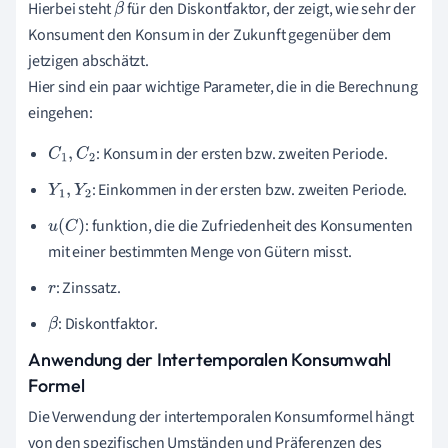
Hierbei steht
für den Diskontfaktor, der zeigt, wie sehr der
β
Konsument den Konsum in der Zukunft gegenüber dem
jetzigen abschätzt.
Hier sind ein paar wichtige Parameter, die in die Berechnung
eingehen:
: Konsum in der ersten bzw. zweiten Periode.
C
1
,
C
2
: Einkommen in der ersten bzw. zweiten Periode.
Y
1
,
Y
2
: funktion, die die Zufriedenheit des Konsumenten
u
(
C
)
mit einer bestimmten Menge von Gütern misst.
: Zinssatz.
r
: Diskontfaktor.
β
Anwendung der Intertemporalen Konsumwahl
Formel
Die Verwendung der intertemporalen Konsumformel hängt
von den spezifischen Umständen und Präferenzen des