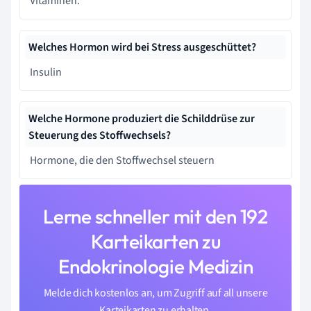
Vitaminen.
Welches Hormon wird bei Stress ausgeschüttet?
Insulin
Welche Hormone produziert die Schilddrüse zur
Steuerung des Stoffwechsels?
Hormone, die den Stoffwechsel steuern
Lerne schneller mit den 192
Karteikarten zu
Endokrinologie Medizin
Melde dich kostenlos an, um Zugriff auf all unsere
Karteikarten zu erhalten.