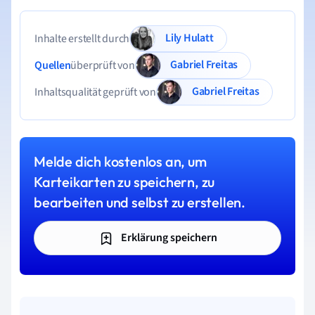
Lily Hulatt
Inhalte erstellt durch
Gabriel Freitas
Quellen
überprüft von
Gabriel Freitas
Inhaltsqualität geprüft von
Melde dich kostenlos an, um
Karteikarten zu speichern, zu
bearbeiten und selbst zu erstellen.
Erklärung speichern