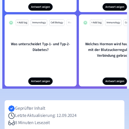
Antwort zeigen
Antwort zeigen
+ Add tag
Immunology
Cell Biology
Mo
+ Add tag
Immunology
Cell
Was unterscheidet Typ-1- und Typ-2-
Welches Hormon wird haup
Diabetes?
mit der Blutzuckerreguli
Verbindung gebrac
Antwort zeigen
Antwort zeigen
Geprüfter Inhalt
Letzte Aktualisierung: 12.09.2024
8 Minuten Lesezeit