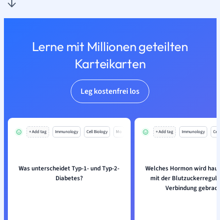
Lerne mit Millionen geteilten
Karteikarten
Leg kostenfrei los
+ Add tag
Immunology
Cell Biology
Mo
+ Add tag
Immunology
Cell
Was unterscheidet Typ-1- und Typ-2-
Welches Hormon wird haup
Diabetes?
mit der Blutzuckerreguli
Verbindung gebrac