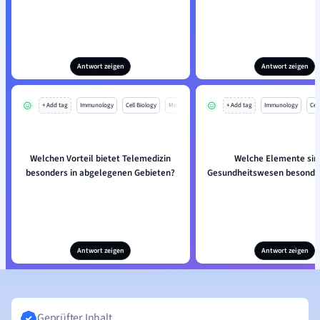
Antwort zeigen
Antwort zeigen
+ Add tag
Immunology
Cell Biology
Mo
+ Add tag
Immunology
Cell
Welchen Vorteil bietet Telemedizin
Welche Elemente sin
besonders in abgelegenen Gebieten?
Gesundheitswesen besonder
Antwort zeigen
Antwort zeigen
Geprüfter Inhalt