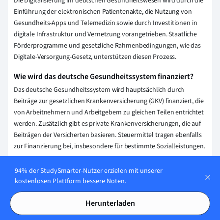
Die Digitalisierung im deutschen Gesundheitswesen wird durch die
Einführung der elektronischen Patientenakte, die Nutzung von
Gesundheits-Apps und Telemedizin sowie durch Investitionen in
digitale Infrastruktur und Vernetzung vorangetrieben. Staatliche
Förderprogramme und gesetzliche Rahmenbedingungen, wie das
Digitale-Versorgung-Gesetz, unterstützen diesen Prozess.
Wie wird das deutsche Gesundheitssystem finanziert?
Das deutsche Gesundheitssystem wird hauptsächlich durch
Beiträge zur gesetzlichen Krankenversicherung (GKV) finanziert, die
von Arbeitnehmern und Arbeitgebern zu gleichen Teilen entrichtet
werden. Zusätzlich gibt es private Krankenversicherungen, die auf
Beiträgen der Versicherten basieren. Steuermittel tragen ebenfalls
zur Finanzierung bei, insbesondere für bestimmte Sozialleistungen.
Erklärung speichern
94% der StudySmarter-Nutzer erzielen mit unserer
kostenlosen Plattform bessere Noten.
Herunterladen
Wie stellen wir sicher, dass unser Content