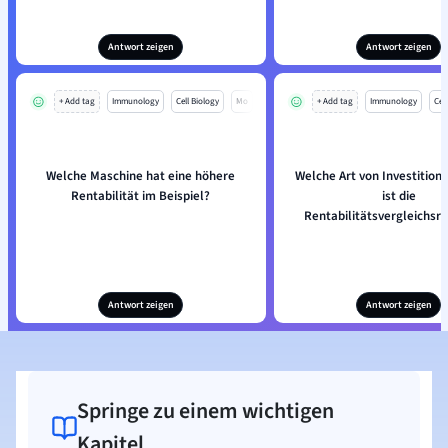
Antwort zeigen
Antwort zeigen
+ Add tag
Immunology
Cell Biology
Mo
+ Add tag
Immunology
Cell
Welche Maschine hat eine höhere
Welche Art von Investition
Rentabilität im Beispiel?
ist die
Rentabilitätsvergleichsr
Antwort zeigen
Antwort zeigen
Springe zu einem wichtigen
Kapitel