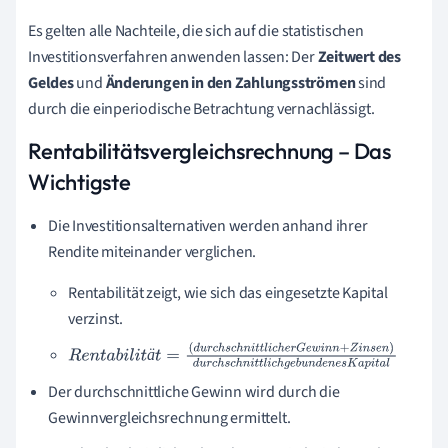
Es gelten alle Nachteile, die sich auf die statistischen
Investitionsverfahren anwenden lassen: Der
Zeitwert des
Geldes
und
Änderungen in den Zahlungsströmen
sind
durch die einperiodische Betrachtung vernachlässigt.
Rentabilitätsvergleichsrechnung – Das
Wichtigste
Die Investitionsalternativen werden anhand ihrer
Rendite miteinander verglichen.
Rentabilität zeigt, wie sich das eingesetzte Kapital
verzinst.
ä
R
e
n
t
a
b
i
l
i
t
ä
t
=
(
d
u
r
c
h
s
c
h
n
i
t
t
l
i
c
h
e
r
G
e
w
i
n
n
+
Z
i
n
s
e
n
)
d
u
r
c
h
s
c
h
n
i
t
t
l
i
Der durchschnittliche Gewinn wird durch die
c
h
g
e
b
u
n
d
e
n
e
s
K
a
p
i
t
a
l
Gewinnvergleichsrechnung ermittelt.