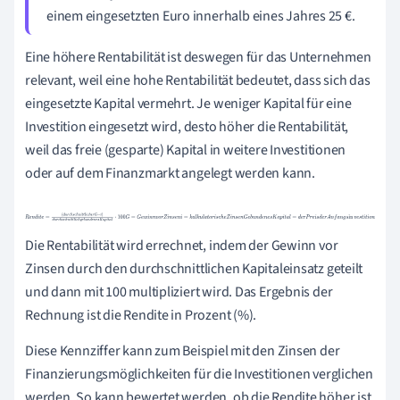
einem eingesetzten Euro innerhalb eines Jahres 25 €.
Eine höhere Rentabilität ist deswegen für das Unternehmen
relevant, weil eine hohe Rentabilität bedeutet, dass sich das
eingesetzte Kapital vermehrt. Je weniger Kapital für eine
Investition eingesetzt wird, desto höher die Rentabilität,
weil das freie (gesparte) Kapital in weitere Investitionen
oder auf dem Finanzmarkt angelegt werden kann.
R
e
n
d
i
t
e
=
(
d
u
r
c
h
s
c
h
n
i
t
t
l
i
c
h
e
r
G
+
i
)
d
u
r
c
h
s
c
h
n
i
t
t
l
i
c
h
g
e
b
u
n
d
e
n
e
s
K
a
p
i
t
a
l
·
Die Rentabilität wird errechnet, indem der Gewinn vor
100
G
=
G
e
w
i
n
n
v
o
r
Z
i
n
s
e
n
i
=
k
a
l
k
u
l
a
t
o
r
i
s
c
h
e
Z
i
n
s
e
n
G
e
b
u
n
d
e
n
e
Zinsen durch den durchschnittlichen Kapitaleinsatz geteilt
s
K
a
p
i
t
a
l
=
d
e
r
P
r
e
i
s
d
e
r
A
n
f
a
n
g
sin
v
e
s
t
i
t
i
o
n
und dann mit 100 multipliziert wird. Das Ergebnis der
Rechnung ist die Rendite in Prozent (%).
Diese Kennziffer kann zum Beispiel mit den Zinsen der
Finanzierungsmöglichkeiten für die Investitionen verglichen
werden. So kann bewertet werden, ob die Rendite höher ist