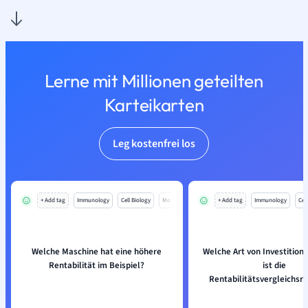
Lerne mit Millionen geteilten
Karteikarten
Leg kostenfrei los
+ Add tag
Immunology
Cell Biology
Mo
+ Add tag
Immunology
Cell
Welche Maschine hat eine höhere
Welche Art von Investition
Rentabilität im Beispiel?
ist die
Rentabilitätsvergleichsr