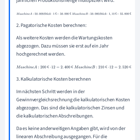
jährlichen Produktionsmenge multipliziert wird.
M
a
s
c
h
i
n
e
A
:
50
.
000
S
t
ü
c
k
·
1
€
=
50
.
000
€
M
a
s
c
h
i
n
e
B
:
50
.
000
S
t
ü
€
€
ü
€
€
ü
c
k
·
1
,
10
€
=
55
.
000
€
2. Pagatorische Kosten berechnen:
Als weitere Kosten werden die Wartungskosten
abgezogen. Dazu müssen sie erst auf ein Jahr
hochgerechnet werden.
M
a
s
c
h
i
n
e
A
:
200
€
·
12
=
2
.
400
€
M
a
s
c
h
i
n
e
B
:
210
€
·
12
=
2
.
520
€
€
€
€
€
3. Kalkulatorische Kosten berechnen
Im nächsten Schritt werden in der
Gewinnvergleichsrechnung die kalkulatorischen Kosten
abgezogen. Das sind die kalkulatorischen Zinsen und
die kalkulatorischen Abschreibungen.
Da es keine anderweitigen Angaben gibt, wird von der
linearen Abschreibung ausgegangen. Für die