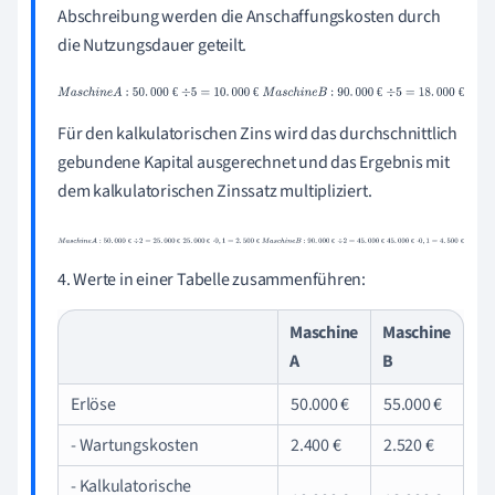
Abschreibung werden die Anschaffungskosten durch
die Nutzungsdauer geteilt.
M
a
s
c
h
i
n
e
A
:
50
.
000
€
÷
5
=
10
.
000
€
M
a
s
c
h
i
n
e
B
:
90
.
000
€
÷
5
=
18
.
€
€
€
€
000
€
Für den kalkulatorischen Zins wird das durchschnittlich
gebundene Kapital ausgerechnet und das Ergebnis mit
dem kalkulatorischen Zinssatz multipliziert.
M
a
s
c
h
i
n
e
A
:
50
.
000
€
÷
2
=
25
.
000
€
25
.
000
€
·
0
,
1
=
2
.
500
€
M
a
s
c
h
€
€
€
€
€
€
€
€
i
n
e
B
:
90
.
000
€
÷
2
=
45
.
000
€
45
.
000
€
·
0
,
1
=
4
.
500
€
4. Werte in einer Tabelle zusammenführen:
Maschine
Maschine
A
B
Erlöse
50.000 €
55.000 €
- Wartungskosten
2.400 €
2.520 €
- Kalkulatorische