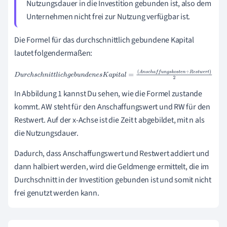
Nutzungsdauer in die Investition gebunden ist, also dem
Unternehmen nicht frei zur Nutzung verfügbar ist.
Die Formel für das durchschnittlich gebundene Kapital
lautet folgendermaßen:
D
u
r
c
h
s
c
h
n
i
t
t
l
i
c
h
g
e
b
u
n
d
e
n
e
s
K
a
p
i
t
a
l
=
(
A
n
s
c
h
a
f
f
u
n
g
s
k
o
s
t
e
n
+
R
e
s
t
w
e
r
t
)
2
In Abbildung 1 kannst Du sehen, wie die Formel zustande
kommt.
AW steht für den Anschaffungswert und RW für den
Restwert. Auf der x-Achse ist die Zeit t abgebildet, mit n als
die Nutzungsdauer.
Dadurch, dass Anschaffungswert und Restwert addiert und
dann halbiert werden, wird die Geldmenge ermittelt, die im
Durchschnitt in der Investition gebunden ist und somit nicht
frei genutzt werden kann.