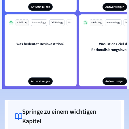
Antwort zeigen
Antwort zeigen
+ Add tag
Immunology
Cell Biology
Mo
+ Add tag
Immunology
Cell
Was bedeutet Desinvestition?
Was ist das Ziel de
Rationalisierungsinvest
Antwort zeigen
Antwort zeigen
Springe zu einem wichtigen
Kapitel