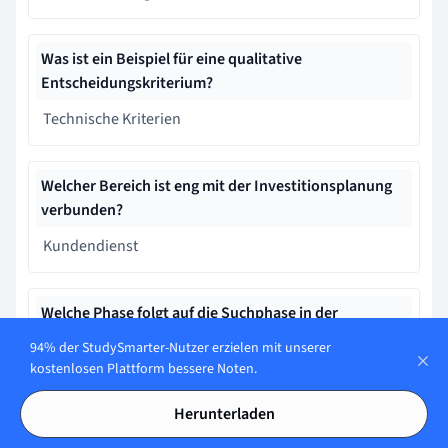
Was ist ein Beispiel für eine qualitative
Entscheidungskriterium?
Technische Kriterien
Welcher Bereich ist eng mit der Investitionsplanung
verbunden?
Kundendienst
Welche Phase folgt auf die Suchphase in der
Investitionsplanung?
94% der StudySmarter-Nutzer erzielen mit unserer
kostenlosen Plattform bessere Noten.
Entscheidungsphase
Herunterladen