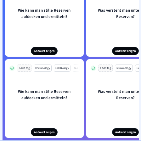
Wie kann man stille Reserven
Was versteht man unter 
aufdecken und ermitteln?
Reserven?
Antwort zeigen
Antwort zeigen
+ Add tag
Immunology
Cell Biology
Mo
+ Add tag
Immunology
Cell
Wie kann man stille Reserven
Was versteht man unter 
aufdecken und ermitteln?
Reserven?
Antwort zeigen
Antwort zeigen