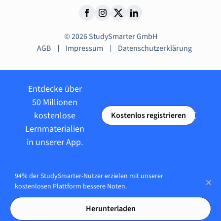
© 2026 StudySmarter GmbH
AGB
Impressum
Datenschutzerklärung
Entdecke über
50 Millionen
kostenlose
Kostenlos registrieren
Lernmaterialien
in unserer App.
94% der StudySmarter-Nutzer erzielen mit unserer
kostenlosen Plattform bessere Noten.
Herunterladen