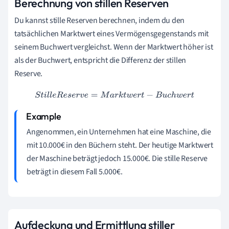
Berechnung von stillen Reserven
Du kannst stille Reserven berechnen, indem du den
tatsächlichen Marktwert eines Vermögensgegenstands mit
seinem Buchwert vergleichst. Wenn der Marktwert höher ist
als der Buchwert, entspricht die Differenz der stillen
Reserve.
S
t
i
l
l
e
R
e
s
e
r
v
e
=
M
a
r
k
t
w
e
r
t
−
B
u
c
h
w
e
r
t
Angenommen, ein Unternehmen hat eine Maschine, die
mit 10.000€ in den Büchern steht. Der heutige Marktwert
der Maschine beträgt jedoch 15.000€. Die stille Reserve
beträgt in diesem Fall 5.000€.
Aufdeckung und Ermittlung stiller