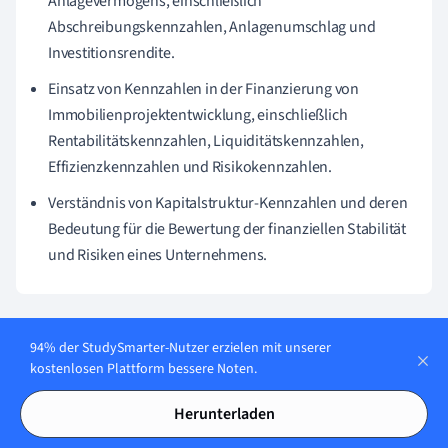
Anlagevermögens, einschließlich
Abschreibungskennzahlen, Anlagenumschlag und
Investitionsrendite.
Einsatz von Kennzahlen in der Finanzierung von
Immobilienprojektentwicklung, einschließlich
Rentabilitätskennzahlen, Liquiditätskennzahlen,
Effizienzkennzahlen und Risikokennzahlen.
Verständnis von Kapitalstruktur-Kennzahlen und deren
Bedeutung für die Bewertung der finanziellen Stabilität
und Risiken eines Unternehmens.
Karteikarten in
94% der StudySmarter-Nutzer erzielen mit unserer
10
Kennzahlen
kostenlosen Plattform bessere Noten.
Finanzierung
Herunterladen