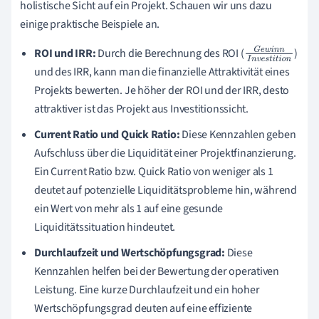
holistische Sicht auf ein Projekt. Schauen wir uns dazu
einige praktische Beispiele an.
ROI und IRR:
Durch die Berechnung des ROI (
)
G
e
w
i
n
n
I
n
v
und des IRR, kann man die finanzielle Attraktivität eines
e
s
t
i
t
i
o
n
Projekts bewerten. Je höher der ROI und der IRR, desto
attraktiver ist das Projekt aus Investitionssicht.
Current Ratio und Quick Ratio:
Diese Kennzahlen geben
Aufschluss über die Liquidität einer Projektfinanzierung.
Ein Current Ratio bzw. Quick Ratio von weniger als 1
deutet auf potenzielle Liquiditätsprobleme hin, während
ein Wert von mehr als 1 auf eine gesunde
Liquiditätssituation hindeutet.
Durchlaufzeit und Wertschöpfungsgrad:
Diese
Kennzahlen helfen bei der Bewertung der operativen
Leistung. Eine kurze Durchlaufzeit und ein hoher
Wertschöpfungsgrad deuten auf eine effiziente