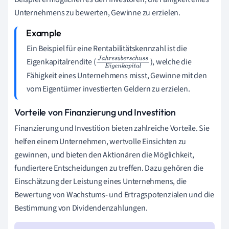
Unternehmens zu bewerten, Gewinne zu erzielen.
Ein Beispiel für eine Rentabilitätskennzahl ist die
ü
Eigenkapitalrendite (
), welche die
J
a
h
r
e
s
ü
b
e
r
s
c
h
Fähigkeit eines Unternehmens misst, Gewinne mit den
u
s
s
E
i
g
e
n
k
a
p
i
t
a
l
vom Eigentümer investierten Geldern zu erzielen.
Vorteile von Finanzierung und Investition
Finanzierung und Investition bieten zahlreiche Vorteile. Sie
helfen einem Unternehmen, wertvolle Einsichten zu
gewinnen, und bieten den Aktionären die Möglichkeit,
fundiertere Entscheidungen zu treffen. Dazu gehören die
Einschätzung der Leistung eines Unternehmens, die
Bewertung von Wachstums- und Ertragspotenzialen und die
Bestimmung von Dividendenzahlungen.