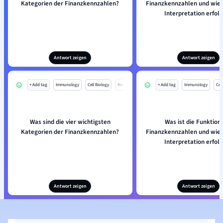
Kategorien der Finanzkennzahlen?
Finanzkennzahlen und wie s
Interpretation erfol
Antwort zeigen
Antwort zeigen
+ Add tag
Immunology
Cell Biology
Mo
+ Add tag
Immunology
Cell
Was sind die vier wichtigsten
Was ist die Funktion
Kategorien der Finanzkennzahlen?
Finanzkennzahlen und wie s
Interpretation erfol
Antwort zeigen
Antwort zeigen