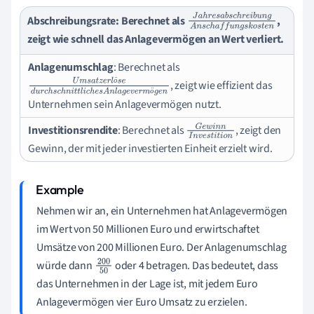
Abschreibungsrate
: Berechnet als
,
J
a
h
r
e
s
a
b
s
c
h
r
e
i
b
u
n
g
A
n
s
c
h
zeigt wie schnell das Anlagevermögen an Wert verliert.
Anlagenumschlag
: Berechnet als
ö
, zeigt wie effizient das
U
m
s
a
t
z
e
r
l
ö
s
e
d
u
r
c
h
s
c
h
n
i
t
t
l
i
c
h
e
s
A
n
l
a
g
e
v
e
r
m
ö
g
e
n
ö
Unternehmen sein Anlagevermögen nutzt.
Investitionsrendite
: Berechnet als
, zeigt den
G
e
w
i
n
n
I
n
v
e
s
t
i
t
i
o
n
Gewinn, der mit jeder investierten Einheit erzielt wird.
Nehmen wir an, ein Unternehmen hat Anlagevermögen
im Wert von 50 Millionen Euro und erwirtschaftet
Umsätze von 200 Millionen Euro. Der Anlagenumschlag
würde dann
oder 4 betragen. Das bedeutet, dass
200
das Unternehmen in der Lage ist, mit jedem Euro
50
Anlagevermögen vier Euro Umsatz zu erzielen.