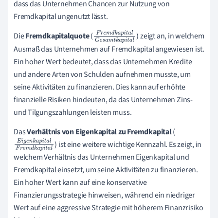
dass das Unternehmen Chancen zur Nutzung von
Fremdkapital ungenutzt lässt.
Die
Fremdkapitalquote
(
) zeigt an, in welchem
F
r
e
m
d
k
a
p
i
t
a
l
Ausmaß das Unternehmen auf Fremdkapital angewiesen ist.
G
e
s
a
m
t
k
a
p
i
t
Ein hoher Wert bedeutet, dass das Unternehmen Kredite
a
l
und andere Arten von Schulden aufnehmen musste, um
seine Aktivitäten zu finanzieren. Dies kann auf erhöhte
finanzielle Risiken hindeuten, da das Unternehmen Zins-
und Tilgungszahlungen leisten muss.
Das
Verhältnis von Eigenkapital zu Fremdkapital
(
) ist eine weitere wichtige Kennzahl. Es zeigt, in
E
i
g
e
n
k
a
p
i
t
a
l
welchem Verhältnis das Unternehmen Eigenkapital und
F
r
e
m
d
k
a
p
i
t
a
Fremdkapital einsetzt, um seine Aktivitäten zu finanzieren.
l
Ein hoher Wert kann auf eine konservative
Finanzierungsstrategie hinweisen, während ein niedriger
Wert auf eine aggressive Strategie mit höherem Finanzrisiko