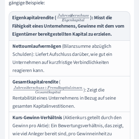
gängige Beispiele:
ü
Eigenkapitalrendite
(
): Misst die
J
a
h
r
e
s
ü
b
e
r
s
c
h
u
s
s
E
i
g
e
n
k
a
p
i
t
a
l
Fähigkeit eines Unternehmens, Gewinne mit dem vom
Eigentümer bereitgestellten Kapital zu erzielen.
Nettoumlaufvermögen
(Bilanzsumme abzüglich
Schulden): Liefert Aufschluss darüber, wie gut ein
Unternehmen auf kurzfristige Verbindlichkeiten
reagieren kann.
Gesamtkapitalrendite
(
ü
): Zeigt die
J
a
h
r
e
s
ü
b
e
r
s
c
h
u
s
s
+
F
r
e
m
d
k
a
p
i
t
a
l
z
i
n
s
e
n
G
e
s
a
m
t
k
a
p
i
t
a
l
Rentabilität eines Unternehmens in Bezug auf seine
gesamten Kapitalinvestitionen.
Kurs-Gewinn-Verhältnis
(Aktienkurs geteilt durch den
Gewinn pro Aktie): Ein Bewertungsverhältnis, das zeigt,
wie viel Anleger bereit sind, pro Gewinneinheit zu