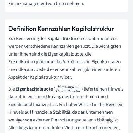
Finanzmanagement von Unternehmen.
Definition Kennzahlen Kapitalstruktur
Zur Beurteilung der Kapitalstruktur eines Unternehmens
werden verschiedene Kennzahlen genutzt. Die wichtigsten
unter ihnen sind die Eigenkapitalquote, die
Fremdkapitalquote und das Verhältnis von Eigenkapital zu
Fremdkapital. Jede dieser Kennzahlen gibt einen anderen
Aspekt der Kapitalstruktur wider.
Die
Eigenkapitalquote
(
) liefert einen Hinweis
E
i
g
e
n
k
a
p
i
t
a
l
darauf, in welchem Umfang das Unternehmen durch
G
e
s
a
m
t
k
a
p
i
t
Eigenkapital finanziert ist. Ein hoher Wert ist in der Regel ein
a
l
Hinweis auf finanzielle Stabilität, da das Unternehmen
weniger von externen Finanzierungsquellen abhängig ist.
Allerdings kann ein zu hoher Wert auch darauf hindeuten,