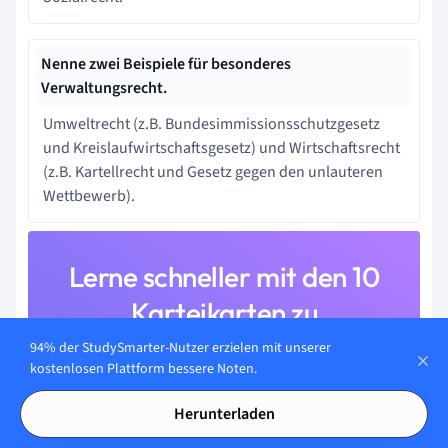
Nenne zwei Beispiele für besonderes
Verwaltungsrecht.
Umweltrecht (z.B. Bundesimmissionsschutzgesetz
und Kreislaufwirtschaftsgesetz) und Wirtschaftsrecht
(z.B. Kartellrecht und Gesetz gegen den unlauteren
Wettbewerb).
Lerne schneller mit den 10
Karteikarten zu
Verwaltungsrecht
94% der StudySmarter-Nutzer erzielen mit unserer
kostenlosen Plattform bessere Noten.
Melde dich kostenlos an, um Zugriff auf all unsere
Karteikarten zu erhalten.
Herunterladen