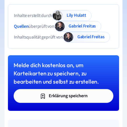
Lily Hulatt
Inhalte erstellt durch
Gabriel Freitas
Quellen
überprüft von
Gabriel Freitas
Inhaltsqualität geprüft von
Melde dich kostenlos an, um
Karteikarten zu speichern, zu
bearbeiten und selbst zu erstellen.
Erklärung speichern