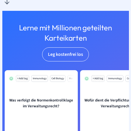
Lerne mit Millionen geteilten
Karteikarten
Leg kostenfrei los
+ Add tag
Immunology
Cell Biology
Mo
+ Add tag
Immunology
Cell
Was verfolgt die Normenkontrollklage
Wofür dient die Verpflichtu
im Verwaltungsrecht?
Verwaltungsrecht