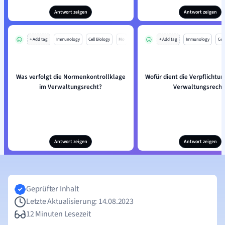
Antwort zeigen
Antwort zeigen
+ Add tag
Immunology
Cell Biology
Mo
+ Add tag
Immunology
Cell
Was verfolgt die Normenkontrollklage
Wofür dient die Verpflichtu
im Verwaltungsrecht?
Verwaltungsrecht
Antwort zeigen
Antwort zeigen
Geprüfter Inhalt
Letzte Aktualisierung: 14.08.2023
12 Minuten Lesezeit