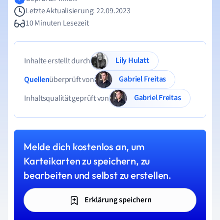
Letzte Aktualisierung: 22.09.2023
10 Minuten Lesezeit
Lily Hulatt
Inhalte erstellt durch
Gabriel Freitas
Quellen
überprüft von
Gabriel Freitas
Inhaltsqualität geprüft von
Melde dich kostenlos an, um
Karteikarten zu speichern, zu
bearbeiten und selbst zu erstellen.
Erklärung speichern