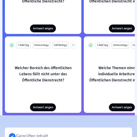
Öffentliche Dienstrecht?
Öffentlichen Dienstrecht in
Antwort zeigen
Antwort zeigen
+ Add tag
Immunology
Cell Biology
Mo
+ Add tag
Immunology
Cell
Welcher Bereich des öffentlichen
Welche Themen nimm
Lebens fällt nicht unter das
individuelle Arbeitsre
Öffentliche Dienstrecht?
Öffentlichen Dienstrecht in
Antwort zeigen
Antwort zeigen
Geprüfter Inhalt