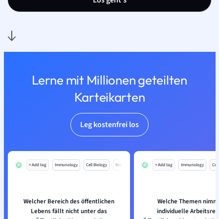
Los geht’s
Lerne mit Millionen geteilten
Karteikarten
Leg kostenfrei los
+ Add tag
Immunology
Cell Biology
Mo
+ Add tag
Immunology
Cell
Welcher Bereich des öffentlichen
Welche Themen nimm
Lebens fällt nicht unter das
individuelle Arbeitsre