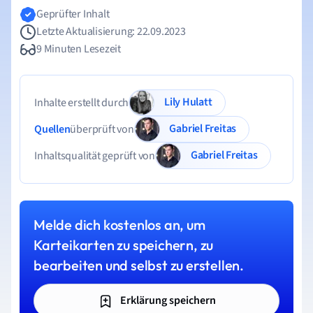
Geprüfter Inhalt
Letzte Aktualisierung: 22.09.2023
9 Minuten Lesezeit
Lily Hulatt
Inhalte erstellt durch
Gabriel Freitas
Quellen
überprüft von
Gabriel Freitas
Inhaltsqualität geprüft von
Melde dich kostenlos an, um
Karteikarten zu speichern, zu
bearbeiten und selbst zu erstellen.
Erklärung speichern