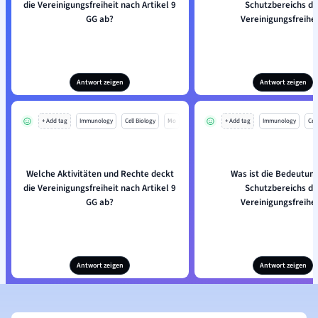
die Vereinigungsfreiheit nach Artikel 9
Schutzbereichs de
GG ab?
Vereinigungsfreihei
Antwort zeigen
Antwort zeigen
+ Add tag
Immunology
Cell Biology
Mo
+ Add tag
Immunology
Cell
Welche Aktivitäten und Rechte deckt
Was ist die Bedeutun
die Vereinigungsfreiheit nach Artikel 9
Schutzbereichs de
GG ab?
Vereinigungsfreihei
Antwort zeigen
Antwort zeigen