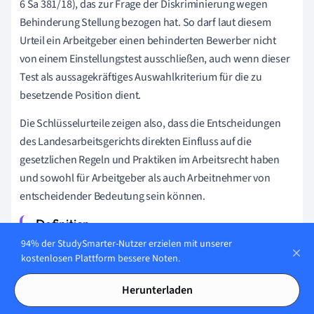
6 Sa 381/18), das zur Frage der Diskriminierung wegen
Behinderung Stellung bezogen hat. So darf laut diesem
Urteil ein Arbeitgeber einen behinderten Bewerber nicht
von einem Einstellungstest ausschließen, auch wenn dieser
Test als aussagekräftiges Auswahlkriterium für die zu
besetzende Position dient.
Die Schlüsselurteile zeigen also, dass die Entscheidungen
des Landesarbeitsgerichts direkten Einfluss auf die
gesetzlichen Regeln und Praktiken im Arbeitsrecht haben
und sowohl für Arbeitgeber als auch Arbeitnehmer von
entscheidender Bedeutung sein können.
94% der StudySmarter-Nutzer erzielen mit unserer
Schlüsselurteile: Als Schlüsselurteile gelten
kostenlosen Plattform bessere Noten.
Entscheidungen von Gerichten, die aufgrund der darin
aufgeworfenen Rechtsfragen und der daraus
Herunterladen
resultierenden Urteilsbegründungen einen prägenden