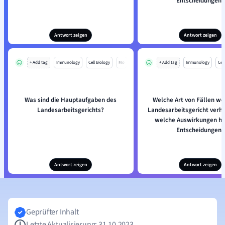
Entscheidungen?
Antwort zeigen
Antwort zeigen
+ Add tag
Immunology
Cell Biology
Mo
+ Add tag
Immunology
Cell
Was sind die Hauptaufgaben des
Welche Art von Fällen w
Landesarbeitsgerichts?
Landesarbeitsgericht verh
welche Auswirkungen ha
Entscheidungen?
Antwort zeigen
Antwort zeigen
Geprüfter Inhalt
Letzte Aktualisierung: 31.10.2023