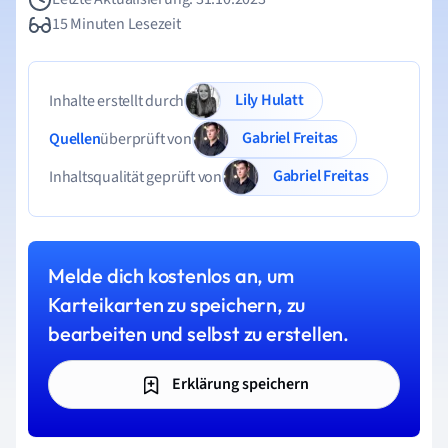
15 Minuten Lesezeit
Lily Hulatt
Inhalte erstellt durch
Gabriel Freitas
Quellen
überprüft von
Gabriel Freitas
Inhaltsqualität geprüft von
Melde dich kostenlos an, um
Karteikarten zu speichern, zu
bearbeiten und selbst zu erstellen.
Erklärung speichern