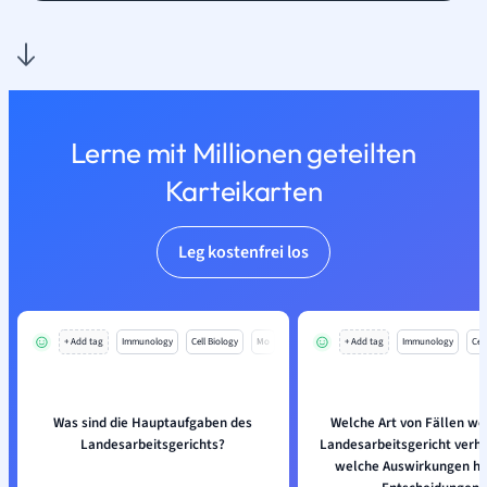
Lerne mit Millionen geteilten
Karteikarten
Leg kostenfrei los
+ Add tag
Immunology
Cell Biology
Mo
+ Add tag
Immunology
Cell
Was sind die Hauptaufgaben des
Welche Art von Fällen w
Landesarbeitsgerichts?
Landesarbeitsgericht verh
welche Auswirkungen ha