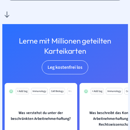
Lerne mit Millionen geteilten
Karteikarten
Leg kostenfrei los
+ Add tag
Immunology
Cell Biology
Mo
+ Add tag
Immunology
Cell
Was verstehst du unter der
Was beschreibt das Konz
beschränkten Arbeitnehmerhaftung?
Arbeitnehmerhaftung i
Rechtswissenschaf