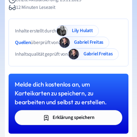
12 Minuten Lesezeit
Lily Hulatt
Inhalte erstellt durch
Gabriel Freitas
Quellen
überprüft von
Gabriel Freitas
Inhaltsqualität geprüft von
Melde dich kostenlos an, um
Karteikarten zu speichern, zu
bearbeiten und selbst zu erstellen.
Erklärung speichern