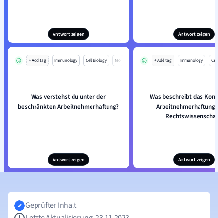
Antwort zeigen
Antwort zeigen
+ Add tag
Immunology
Cell Biology
Mo
+ Add tag
Immunology
Cell
Was verstehst du unter der
Was beschreibt das Konz
beschränkten Arbeitnehmerhaftung?
Arbeitnehmerhaftung i
Rechtswissenschaf
Antwort zeigen
Antwort zeigen
Geprüfter Inhalt
Letzte Aktualisierung: 23.11.2023