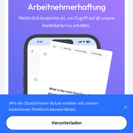
Arbeitnehmerhaftung
Melde dich kostenlos an, um Zugriff auf all unsere
Karteikarten zu erhalten.
94% der StudySmarter-Nutzer erzielen mit unserer
kostenlosen Plattform bessere Noten.
Herunterladen