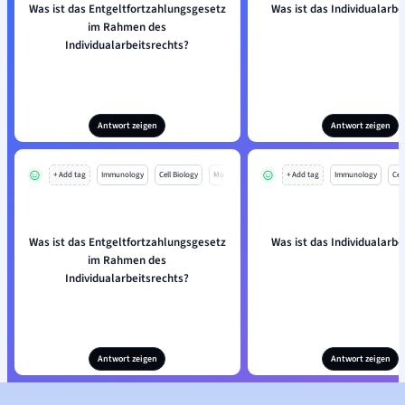
Was ist das Entgeltfortzahlungsgesetz
Was ist das Individualarbe
im Rahmen des
Individualarbeitsrechts?
Antwort zeigen
Antwort zeigen
+ Add tag
Immunology
Cell Biology
Mo
+ Add tag
Immunology
Cell
Was ist das Entgeltfortzahlungsgesetz
Was ist das Individualarbe
im Rahmen des
Individualarbeitsrechts?
Antwort zeigen
Antwort zeigen