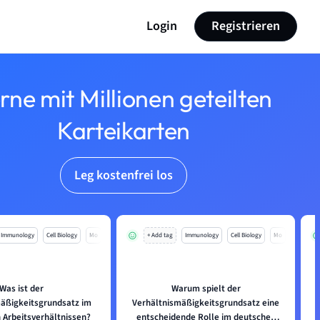
Login
Registrieren
rne mit Millionen geteilten
Karteikarten
Leg kostenfrei los
Immunology
Cell Biology
Mo
+ Add tag
Immunology
Cell Biology
Mo
Was ist der
Warum spielt der
äßigkeitsgrundsatz im
Verhältnismäßigkeitsgrundsatz eine
 Arbeitsverhältnissen?
entscheidende Rolle im deutschen