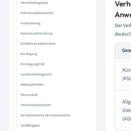
Verh
Heimarbeitsgesetz
Anw
Individualarbeitsrecht
Instanzenzug
Der Ver
deutsc
Kammerverhandlung
Kollektives Arbeitsrecht
Ges
Kündigung
Kündigungsfrist
Kün
Landesarbeitsgericht
(KS
Nebenpflichten
Personalrat
All
Persönlichkeitsrecht
Gle
Sonderbereiche des Arbeitsrechts
(AG
Tariffähigkeit