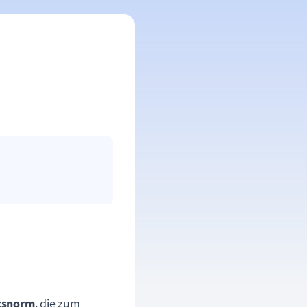
tsnorm
, die zum