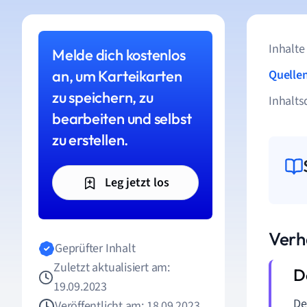
Inhalte
Melde dich kostenlos
an, um Karteikarten
Quelle
zu speichern, zu
Inhalts
bearbeiten und selbst
zu erstellen.
Leg jetzt los
Verh
Geprüfter Inhalt
Zuletzt aktualisiert am:
19.09.2023
De
Veröffentlicht am: 18.09.2023