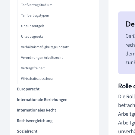
Tarifvertrag Studium
Tarifvertragstypen
Urlaubsentgelt
Darü
Urlaubsgesetz
rech
Verhältnismäßigkeitsgrundsatz
dem 
Verordnungen Arbeitsrecht
zur
Vertragsfreiheit
Wirtschaftsausschuss
Rolle
Europarecht
Die Rol
Internationale Beziehungen
betrach
Internationales Recht
Arbeitg
Rechtsvergleichung
Arbeitg
unverhä
Sozialrecht