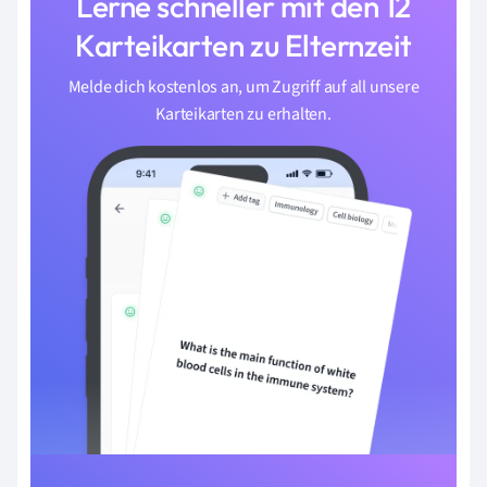
Lerne schneller mit den 12
Karteikarten zu Elternzeit
Melde dich kostenlos an, um Zugriff auf all unsere
Karteikarten zu erhalten.