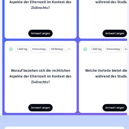
Aspekte der Elternzeit im Kontext des
während des Studiu
Zivilrechts?
Antwort zeigen
Antwort zeigen
+ Add tag
Immunology
Cell Biology
Mo
+ Add tag
Immunology
Cell
Worauf beziehen sich die rechtlichen
Welche Vorteile bietet die 
Aspekte der Elternzeit im Kontext des
während des Studiu
Zivilrechts?
Antwort zeigen
Antwort zeigen