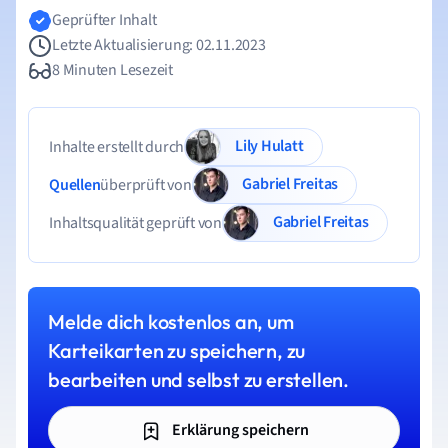
Geprüfter Inhalt
Letzte Aktualisierung: 02.11.2023
8 Minuten Lesezeit
Lily Hulatt
Inhalte erstellt durch
Gabriel Freitas
Quellen
überprüft von
Gabriel Freitas
Inhaltsqualität geprüft von
Melde dich kostenlos an, um
Karteikarten zu speichern, zu
bearbeiten und selbst zu erstellen.
Erklärung speichern