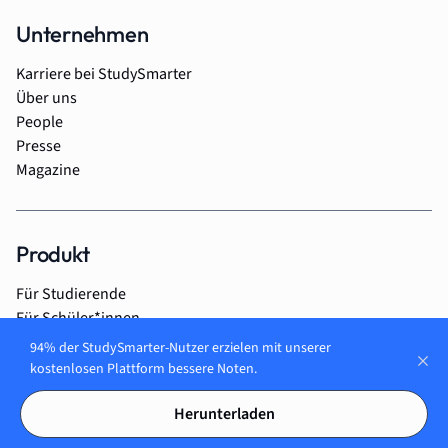
Unternehmen
Karriere bei StudySmarter
Über uns
People
Presse
Magazine
Produkt
Für Studierende
Für Schüler*innen
Für Auszubildende
94% der StudySmarter-Nutzer erzielen mit unserer
Für Unternehmen
kostenlosen Plattform bessere Noten.
Für Lehrer*innen
Herunterladen
Für Eltern