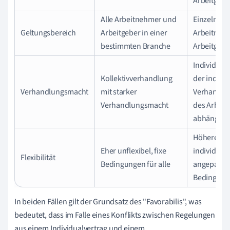
Arbeitgebe
Alle Arbeitnehmer und
Einzelner
Geltungsbereich
Arbeitgeber in einer
Arbeitneh
bestimmten Branche
Arbeitgebe
Individuel
Kollektivverhandlung
der individ
Verhandlungsmacht
mit starker
Verhandlu
Verhandlungsmacht
des Arbei
abhängig
Höhere Flex
Eher unflexibel, fixe
individuell
Flexibilität
Bedingungen für alle
angepasst
Bedingung
In beiden Fällen gilt der Grundsatz des "Favorabilis", was
bedeutet, dass im Falle eines Konflikts zwischen Regelungen
aus einem Individualvertrag und einem