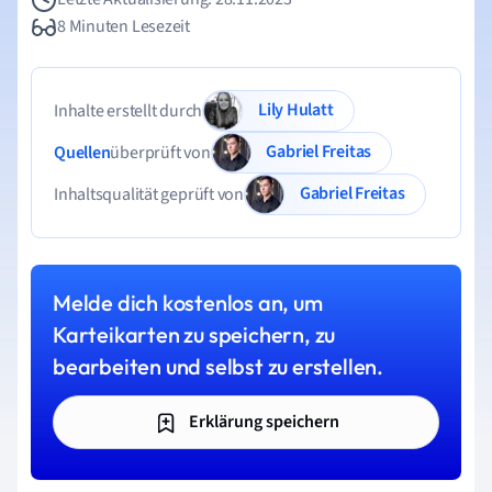
8 Minuten Lesezeit
Lily Hulatt
Inhalte erstellt durch
Gabriel Freitas
Quellen
überprüft von
Gabriel Freitas
Inhaltsqualität geprüft von
Melde dich kostenlos an, um
Karteikarten zu speichern, zu
bearbeiten und selbst zu erstellen.
Erklärung speichern