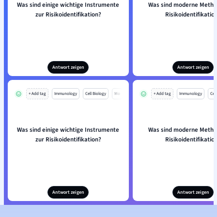
Was sind einige wichtige Instrumente
Was sind moderne Metho
zur Risikoidentifikation?
Risikoidentifikatio
Antwort zeigen
Antwort zeigen
+ Add tag
Immunology
Cell Biology
Mo
+ Add tag
Immunology
Cell
Was sind einige wichtige Instrumente
Was sind moderne Metho
zur Risikoidentifikation?
Risikoidentifikatio
Antwort zeigen
Antwort zeigen