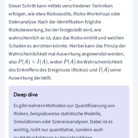
Dieser Schritt kann mittels verschiedener Techniken
erfolgen, wie etwa Risikoaudits, Risiko-Workshops oder
Datenanalyse. Nach der Identifikation folgt die
Risikobewertung, bei der festgestellt wird, wie
wahrscheinlich es ist, dass das Risiko eintritt und welchen
Schaden es anrichten könnte. Hierbei kann das Prinzip der
Wahrscheinlichkeit mal Auswirkung angewendet werden,
also
, wobei
die Wahrscheinlichkeit
P
(
A
)
×
I
(
A
)
P
(
A
)
des Eintreffens des Ereignisses (Risikos) und
seine
I
(
A
)
Auswirkung darstellt.
Es gibt mehrere Methoden zur Quantifizierung von
Risiken, beispielsweise statistische Modelle,
Simulationen oder Szenarioanalysen. Dabei ist es
wichtig, nicht nur quantitative, sondern auch
qualitative Faktoren zu berücksichtigen.