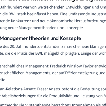
. Jahrhundert war von weitreichenden Entwicklungen und U
h die BWL stark beeinflusst haben. Eine umfassende Industria
ende Konkurrenz und neue ökonomische Herausforderungen
hung neuer Managementtheorien und -konzepte.
Managementtheorien und Konzepte
e des 20. Jahrhunderts entstanden zahlreiche neue Manage
e, die die Praxis der BWL maßgeblich prägten. Einige der wich
enschaftliches Management: Frederick Winslow Taylor entwic
enschaftlichen Managements, der auf Effizienzsteigerung und 
lte.
n-Relations-Ansatz: Dieser Ansatz betont die Bedeutung soz
r Arbeitsbeziehungen für die Produktivität und Leistung von M
emtheorie: Die Systemtheorie betrachtet Unternehmen als of