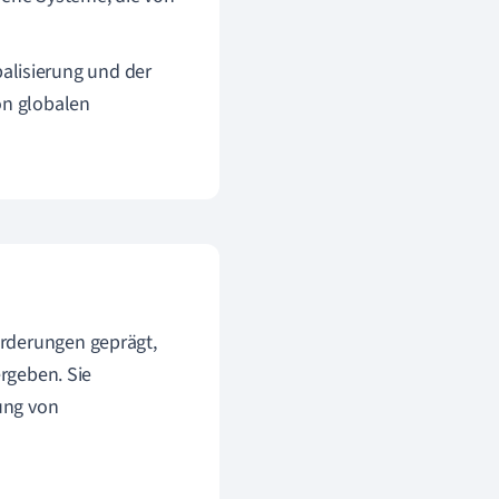
alisierung und der
on globalen
orderungen geprägt,
ergeben. Sie
ung von