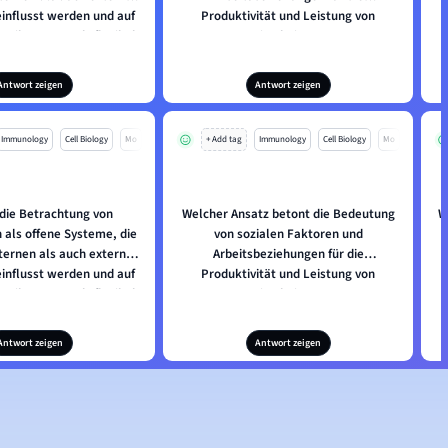
influsst werden und auf
Produktivität und Leistung von
n ihrer Umwelt flexibel
Mitarbeitern?
 müssen, bezeichnet?
Antwort zeigen
Antwort zeigen
Immunology
Cell Biology
Mo
+ Add tag
Immunology
Cell Biology
Mo
 die Betrachtung von
Welcher Ansatz betont die Bedeutung
W
als offene Systeme, die
von sozialen Faktoren und
ternen als auch externen
Arbeitsbeziehungen für die
influsst werden und auf
Produktivität und Leistung von
n ihrer Umwelt flexibel
Mitarbeitern?
 müssen, bezeichnet?
Antwort zeigen
Antwort zeigen