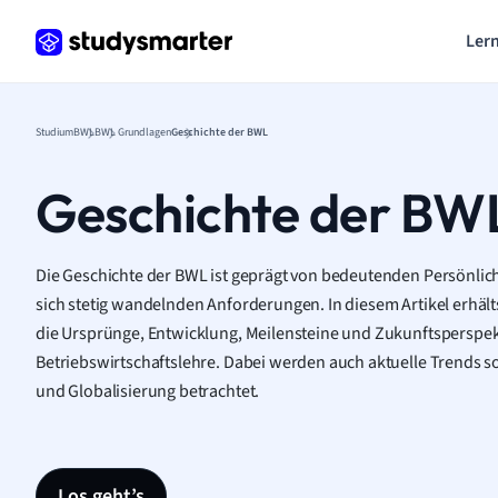
Lern
Studium
BWL
BWL Grundlagen
Geschichte der BWL
Geschichte der BW
Die Geschichte der BWL ist geprägt von bedeutenden Persönlic
sich stetig wandelnden Anforderungen. In diesem Artikel erhältst
die Ursprünge, Entwicklung, Meilensteine und Zukunftsperspek
Betriebswirtschaftslehre. Dabei werden auch aktuelle Trends so
und Globalisierung betrachtet.
Los geht’s