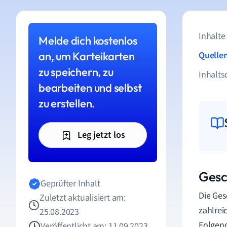
Inhalte
Melde dich kostenlos
an, um Karteikarten
Quelle
zu speichern, zu
Inhalts
bearbeiten und selbst
zu erstellen.
Leg jetzt los
Gesc
Geprüfter Inhalt
Die Ges
Zuletzt aktualisiert am:
zahlrei
25.08.2023
Folgend
Veröffentlicht am: 11.09.2023