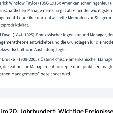
erick Winslow Taylor (1856-1915): Amerikanischer Ingenieur 
enschaftlichen Managements. Er gilt als einer der wichtigsten
gementtheoretiker und entwickelte Methoden zur Steigerun
tsproduktivität.
i Fayol (1841-1925): Französischer Ingenieur und Manager, de
gementtheorie entwickelte und die Grundlagen für die mod
iebswirtschaftliche Ausbildung legte.
r Drucker (1909-2005): Österreichisch-amerikanischer Mana
r, der zahlreiche Managementkonzepte und -praktiken prägte
rnen Managements" bezeichnet wird.
im 20. Jahrhundert: Wichtige Ereigniss