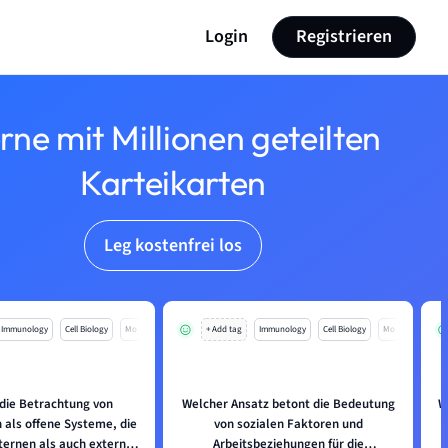
Login
Registrieren
rne mit Millionen geteilten
Karteikarten
Leg kostenfrei los
Immunology
Cell Biology
Mo
+ Add tag
Immunology
Cell Biology
Mo
 die Betrachtung von
Welcher Ansatz betont die Bedeutung
W
als offene Systeme, die
von sozialen Faktoren und
ternen als auch externen
Arbeitsbeziehungen für die