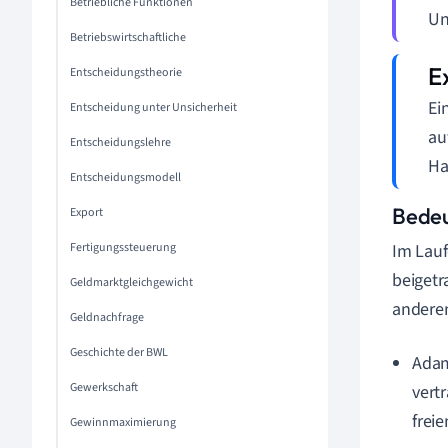
Betriebliche Funktionen
Un
Betriebswirtschaftliche
Entscheidungstheorie
Ei
Entscheidung unter Unsicherheit
au
Entscheidungslehre
Ha
Entscheidungsmodell
Bedeu
Export
Fertigungssteuerung
Im Lauf
beigetr
Geldmarktgleichgewicht
andere
Geldnachfrage
Geschichte der BWL
Adam
Gewerkschaft
vert
frei
Gewinnmaximierung