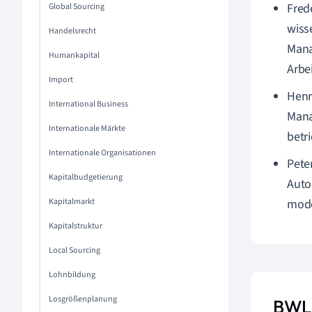
Fred
Global Sourcing
wiss
Handelsrecht
Mana
Humankapital
Arbei
Import
Henr
International Business
Mana
Internationale Märkte
betr
Internationale Organisationen
Pete
Kapitalbudgetierung
Auto
Kapitalmarkt
mode
Kapitalstruktur
Local Sourcing
Lohnbildung
Losgrößenplanung
BWL 