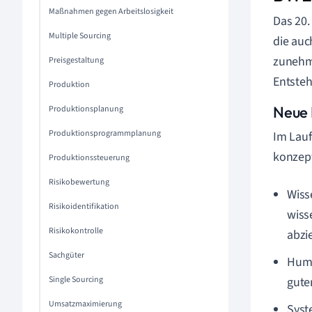
Maßnahmen gegen Arbeitslosigkeit
Das 20
Multiple Sourcing
die auc
zunehm
Preisgestaltung
Entste
Produktion
Neue 
Produktionsplanung
Produktionsprogrammplanung
Im Lauf
konzept
Produktionssteuerung
Risikobewertung
Wiss
Risikoidentifikation
wiss
Risikokontrolle
abzie
Sachgüter
Huma
Single Sourcing
gute
Umsatzmaximierung
Syst