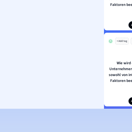
Faktoren bee
Veränderunge
reagieren
+ Add tag
Wie wird
Unternehmen 
sowohl von in
Faktoren bee
Veränderunge
reagieren