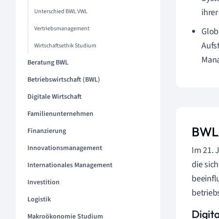
ihre
Unterschied BWL VWL
Vertriebsmanagement
Glob
Aufs
Wirtschaftsethik Studium
Mana
Beratung BWL
Betriebswirtschaft (BWL)
Digitale Wirtschaft
Familienunternehmen
BWL 
Finanzierung
Innovationsmanagement
Im 21. 
die sic
Internationales Management
beeinfl
Investition
betrieb
Logistik
Digit
Makroökonomie Studium