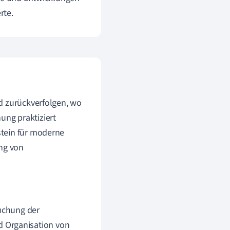
rte.
d zurückverfolgen, wo
ng praktiziert
stein für moderne
ung von
suchung der
d Organisation von