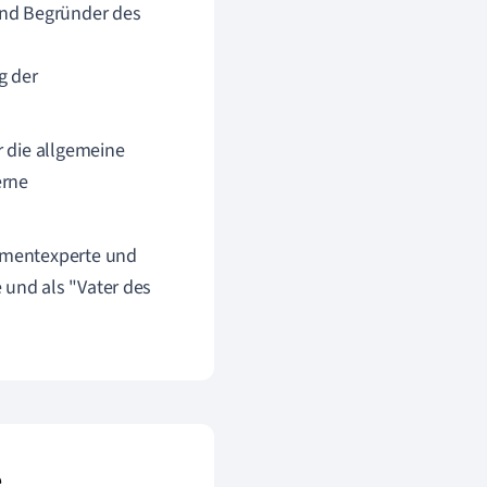
und Begründer des
g der
r die allgemeine
erne
gementexperte und
 und als "Vater des
e