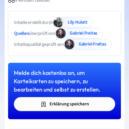
9 Minuten Lesezeit
Lily Hulatt
Inhalte erstellt durch
Gabriel Freitas
Quellen
überprüft von
Gabriel Freitas
Inhaltsqualität geprüft von
Melde dich kostenlos an, um
Karteikarten zu speichern, zu
bearbeiten und selbst zu erstellen.
Erklärung speichern