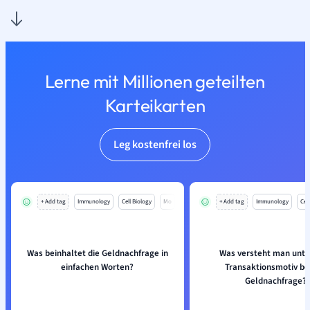
Lerne mit Millionen geteilten
Karteikarten
Leg kostenfrei los
+ Add tag
Immunology
Cell Biology
Mo
+ Add tag
Immunology
Cell
Was beinhaltet die Geldnachfrage in
Was versteht man unt
einfachen Worten?
Transaktionsmotiv be
Geldnachfrage?