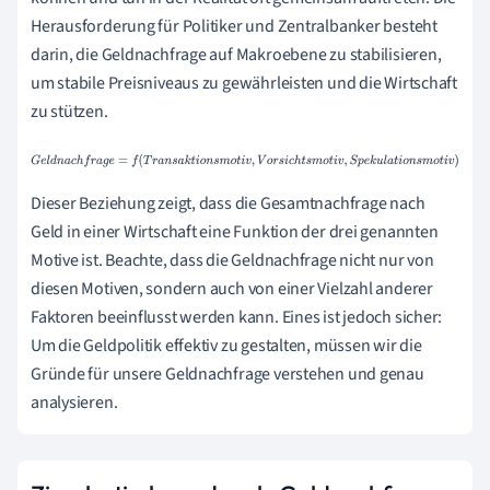
Herausforderung für Politiker und Zentralbanker besteht
darin, die Geldnachfrage auf Makroebene zu stabilisieren,
um stabile Preisniveaus zu gewährleisten und die Wirtschaft
zu stützen.
G
e
l
d
n
a
c
h
f
r
a
g
e
=
f
(
T
r
a
n
s
a
k
t
i
o
n
s
m
o
t
i
v
,
V
o
r
s
i
c
h
t
s
m
o
t
i
v
,
S
p
e
k
u
l
a
t
i
o
n
s
m
o
t
i
v
)
Dieser Beziehung zeigt, dass die Gesamtnachfrage nach
Geld in einer Wirtschaft eine Funktion der drei genannten
Motive ist. Beachte, dass die Geldnachfrage nicht nur von
diesen Motiven, sondern auch von einer Vielzahl anderer
Faktoren beeinflusst werden kann. Eines ist jedoch sicher:
Um die Geldpolitik effektiv zu gestalten, müssen wir die
Gründe für unsere Geldnachfrage verstehen und genau
analysieren.