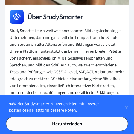
Über StudySmarter
StudySmarter ist ein weltweit anerkanntes Bildungstechnologie-
Unternehmen, das eine ganzheitliche Lernplattform für Schüler
und Studenten aller Altersstufen und Bildungsniveaus bietet.
Unsere Plattform unterstützt das Lernen in einer breiten Palette
von Fächern, einschließlich MINT, Sozialwissenschaften und
Sprachen, und hilft den Schülern auch, weltweit verschiedene
Tests und Prüfungen wie GCSE, A Level, SAT, ACT, Abitur und mehr
erfolgreich zu meistern. Wir bieten eine umfangreiche Bibliothek
von Lernmaterialien, einschließlich interaktiver Karteikarten,
umfassender Lehrbuchlösungen und detaillierter Erklärungen.
Die fortschrittliche Technologie und Werkzeuge, die wir zur
94% der StudySmarter-Nutzer erzielen mit unserer
Verfügung stellen, helfen Schülern, ihre eigenen Lernmaterialien
kostenlosen Plattform bessere Noten.
zu erstellen. Die Inhalte von StudySmarter sind nicht nur von
Experten geprüft, sondern werden auch regelmäßig aktualisiert,
Herunterladen
um Genauigkeit und Relevanz zu gewährleisten.