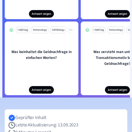
Antwort zeigen
Antwort zeigen
+ Add tag
Immunology
Cell Biology
Mo
+ Add tag
Immunology
Cell
Was beinhaltet die Geldnachfrage in
Was versteht man unt
einfachen Worten?
Transaktionsmotiv be
Geldnachfrage?
Antwort zeigen
Antwort zeigen
Geprüfter Inhalt
Letzte Aktualisierung: 13.09.2023