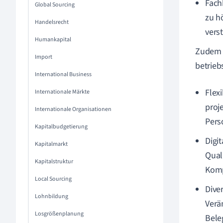
Fach
Global Sourcing
zu h
Handelsrecht
vers
Humankapital
Zudem s
Import
betrieb
International Business
Flex
Internationale Märkte
proj
Internationale Organisationen
Pers
Kapitalbudgetierung
Digit
Kapitalmarkt
Qual
Kapitalstruktur
Komp
Local Sourcing
Dive
Lohnbildung
Verä
Losgrößenplanung
Bele