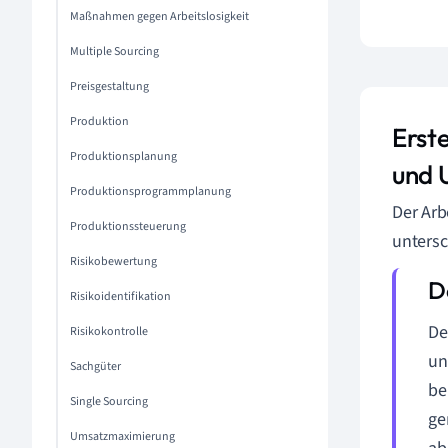
Maßnahmen gegen Arbeitslosigkeit
Multiple Sourcing
Preisgestaltung
Produktion
Erst
Produktionsplanung
und 
Produktionsprogrammplanung
Der Arb
Produktionssteuerung
untersc
Risikobewertung
Risikoidentifikation
De
Risikokontrolle
un
Sachgüter
be
Single Sourcing
ge
Umsatzmaximierung