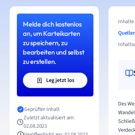
Inhalte
Melde dich kostenlos
an, um Karteikarten
Quelle
zu speichern, zu
Inhalts
bearbeiten und selbst
zu erstellen.
Leg jetzt los
Des Wei
Geprüfter Inhalt
Wandels
Zuletzt aktualisiert am:
Schließ
02.08.2023
Verdeck
Veröffentlicht am: 02.08.2023