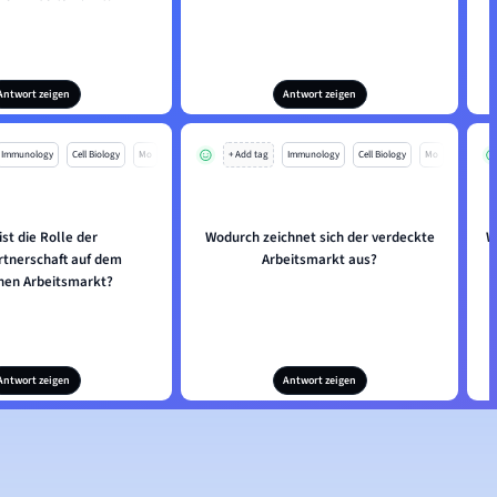
Antwort zeigen
Antwort zeigen
Immunology
Cell Biology
Mo
+ Add tag
Immunology
Cell Biology
Mo
ist die Rolle der
Wodurch zeichnet sich der verdeckte
W
rtnerschaft auf dem
Arbeitsmarkt aus?
hen Arbeitsmarkt?
Antwort zeigen
Antwort zeigen