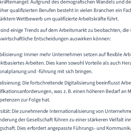
kräftemangel: Aufgrund des demografischen Wandels und de
öher qualifizierten Berufen besteht in vielen Branchen ein Fa
tärktem Wettbewerb um qualifizierte Arbeitskräfte führt.
ind einige Trends auf dem Arbeitsmarkt zu beobachten, die s
swirtschaftliche Entscheidungen auswirken können:
ibilisierung: Immer mehr Unternehmen setzen auf flexible Ar
ektbasiertes Arbeiten. Dies kann sowohl Vorteile als auch Her
onalplanung und -führung mit sich bringen.
alisierung: Die fortschreitende Digitalisierung beeinflusst Ar
ifikationsanforderungen, was z. B. einen höheren Bedarf an Mi
etenzen zur Folge hat.
rsität: Die zunehmende Internationalisierung von Unternehm
nderung der Gesellschaft führen zu einer stärkeren Vielfalt in
gschaft. Dies erfordert angepasste Führungs- und Kommunika