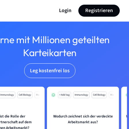
Login
Registrieren
rne mit Millionen geteilten
Karteikarten
Leg kostenfrei los
Immunology
Cell Biology
Mo
+ Add tag
Immunology
Cell Biology
Mo
ist die Rolle der
Wodurch zeichnet sich der verdeckte
W
rtnerschaft auf dem
Arbeitsmarkt aus?
hen Arbeitsmarkt?