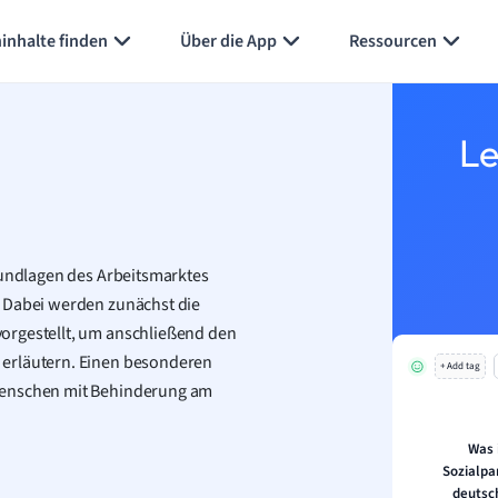
inhalte finden
Über die App
Ressourcen
Le
rundlagen des Arbeitsmarktes
. Dabei werden zunächst die
orgestellt, um anschließend den
 erläutern. Einen besonderen
+ Add tag
 Menschen mit Behinderung am
Was 
Sozialpa
deutsc