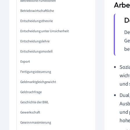
Betriebliche Funktionen
Arbe
Betriebswirtschaftliche
Entscheidungstheorie
Entscheidung unter Unsicherheit
De
Ge
Entscheidungslehre
be
Entscheidungsmodell
Export
Sozi
Fertigungssteuerung
wich
Geldmarktgleichgewicht
und 
Geldnachfrage
Dual
Geschichte der BWL
Ausb
und 
Gewerkschaft
hohe
Gewinnmaximierung