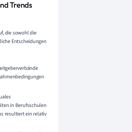
und Trends
f, die sowohl die
tliche Entscheidungen
beitgeberverbände
he Rahmenbedingungen
uales
lten in Berufsschulen
resultiert ein relativ