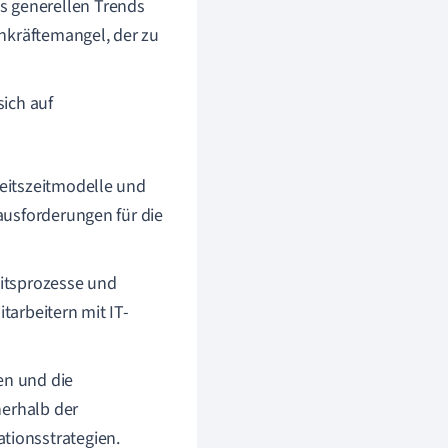
s generellen Trends
chkräftemangel, der zu
ich auf
beitszeitmodelle und
ausforderungen für die
beitsprozesse und
tarbeitern mit IT-
en und die
nerhalb der
tionsstrategien.