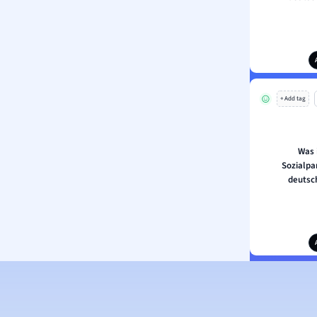
+ Add tag
Was 
Sozialpa
deutsc