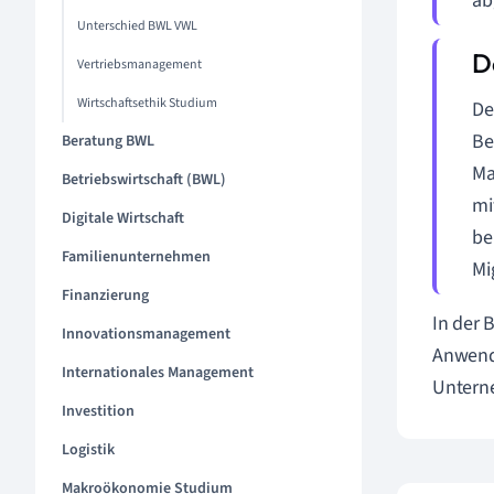
ab
Unterschied BWL VWL
Vertriebsmanagement
Wirtschaftsethik Studium
De
Be
Beratung BWL
Ma
Betriebswirtschaft (BWL)
mi
Digitale Wirtschaft
be
Familienunternehmen
Mi
Finanzierung
In der 
Innovationsmanagement
Anwendu
Internationales Management
Untern
Investition
Logistik
Makroökonomie Studium