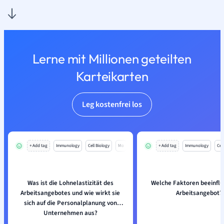
Lerne mit Millionen geteilten
Karteikarten
Leg kostenfrei los
+ Add tag
Immunology
Cell Biology
Mo
+ Add tag
Immunology
Cell
Was ist die Lohnelastizität des
Welche Faktoren beeinflu
Arbeitsangebotes und wie wirkt sie
Arbeitsangebot?
sich auf die Personalplanung von
Unternehmen aus?