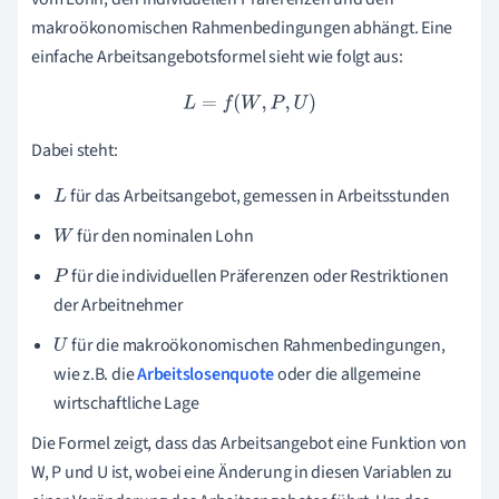
makroökonomischen Rahmenbedingungen abhängt. Eine
einfache Arbeitsangebotsformel sieht wie folgt aus:
L
=
f
(
W
,
P
,
U
)
Dabei steht:
für das Arbeitsangebot, gemessen in Arbeitsstunden
L
für den nominalen Lohn
W
für die individuellen Präferenzen oder Restriktionen
P
der Arbeitnehmer
für die makroökonomischen Rahmenbedingungen,
U
wie z.B. die
Arbeitslosenquote
oder die allgemeine
wirtschaftliche Lage
Die Formel zeigt, dass das Arbeitsangebot eine Funktion von
W, P und U ist, wobei eine Änderung in diesen Variablen zu