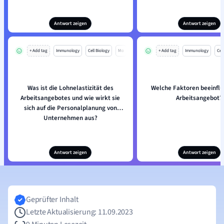
Antwort zeigen
Antwort zeigen
+ Add tag
Immunology
Cell Biology
Mo
+ Add tag
Immunology
Cell
Was ist die Lohnelastizität des
Welche Faktoren beeinflu
Arbeitsangebotes und wie wirkt sie
Arbeitsangebot?
sich auf die Personalplanung von
Unternehmen aus?
Antwort zeigen
Antwort zeigen
Geprüfter Inhalt
Letzte Aktualisierung: 11.09.2023