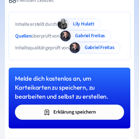
9 Minuten Lesezeit
Lily Hulatt
Inhalte erstellt durch
Gabriel Freitas
Quellen
überprüft von
Gabriel Freitas
Inhaltsqualität geprüft von
Melde dich kostenlos an, um
Karteikarten zu speichern, zu
bearbeiten und selbst zu erstellen.
Erklärung speichern