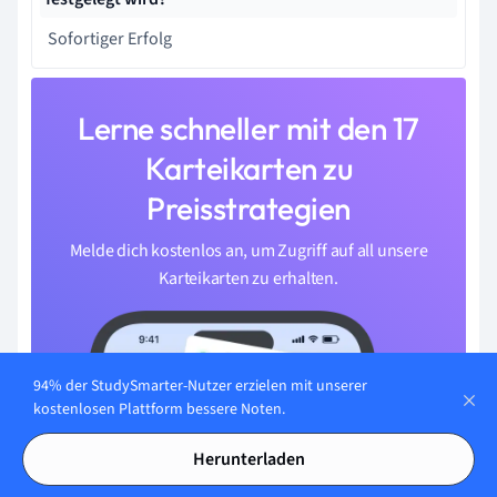
Sofortiger Erfolg
Lerne schneller mit den 17
Karteikarten zu
Preisstrategien
Melde dich kostenlos an, um Zugriff auf all unsere
Karteikarten zu erhalten.
94% der StudySmarter-Nutzer erzielen mit unserer
kostenlosen Plattform bessere Noten.
Herunterladen