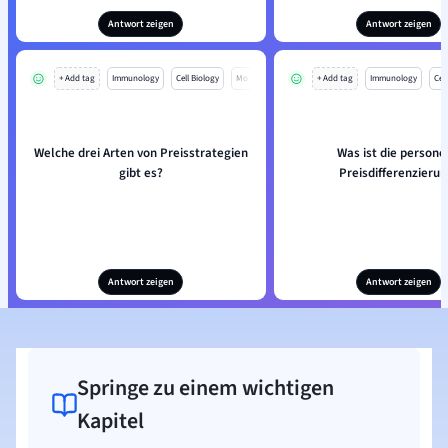
Antwort zeigen
Antwort zeigen
+ Add tag
Immunology
Cell Biology
Mo
+ Add tag
Immunology
Cell
Welche drei Arten von Preisstrategien
Was ist die persone
gibt es?
Preisdifferenzierun
Antwort zeigen
Antwort zeigen
Springe zu einem wichtigen
Kapitel