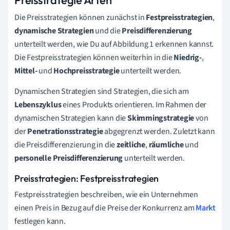
Die Preisstrategien können zunächst in
Festpreisstrategien
,
dynamische Strategien
und die
Preisdifferenzierung
unterteilt werden, wie Du auf Abbildung 1 erkennen kannst.
Die Festpreisstrategien können weiterhin in die
Niedrig-
,
Mittel-
und
Hochpreisstrategie
unterteilt werden.
Dynamischen Strategien sind Strategien, die sich am
Lebenszyklus
eines Produkts orientieren. Im Rahmen der
dynamischen Strategien kann die
Skimmingstrategie
von
der
Penetrationsstrategie
abgegrenzt werden. Zuletzt kann
die Preisdifferenzierung in die
zeitliche
,
räumliche
und
personelle
Preisdifferenzierung
unterteilt werden.
Preisstrategien: Festpreisstrategien
Festpreisstrategien beschreiben, wie ein Unternehmen
einen Preis in Bezug auf die Preise der Konkurrenz am
Markt
festlegen kann.